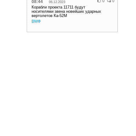
0
0
08:44
06.12.2023
Корабли проекта 11711 будут
носителями звена новейших ударных
вертолетов Ка-52М
ВМФ