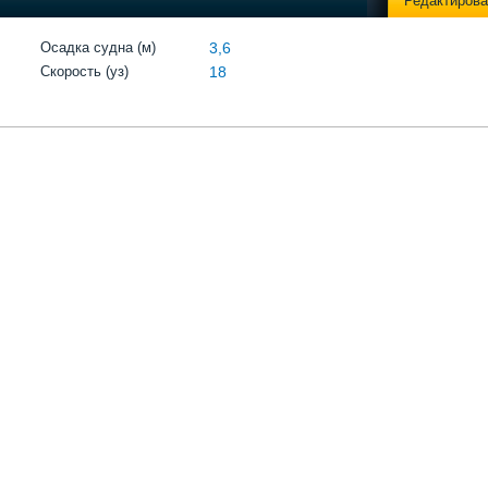
Редактирова
Осадка судна (м)
3,6
Скорость (уз)
18