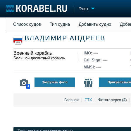
Флот
Список судов
Тип судна
Добавить судно
Добавить прое
Список судов
Тип судна
Добавить судно
Доба
Судостроение
Торговая площадка
Конфере
ВЛАДИМИР АНДРЕЕВ
Пульс
Доска объявлений
Выставк
RU
Новости
Продажа флота
Личност
Компании
Военный корабль
Оборудование
Словарь
IMO:
----
Большой десантный корабль
Репутация
Изделия
Call Sign:
----
Работа
Материалы
MMSI:
----
Крюинг
Услуги
Журнал
Загрузить фото
Прикрепиться
4
Реклама
Главная
ТТХ
Фотогалерея
(4)