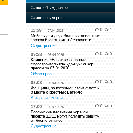
ть
Самое обсуждаемое
Самое популярное
0
1
11:59
07.04.2026
Мебель для двух больших десантных
кораблей изготовят в Ленобласти
Судостроение
0
0
09:33
07.04.2026
Компания «Новатэк» основала
судостроительную «дочку»: обзор
прессы за 07.04.2026
Обзор прессы
0
0
08:08
08.03.2026
Женщины, за которыми стоит флот: к
8 марта о крестных матерях
Авторские статьи
0
0
17:00
09.07.2025
Российские десантные корабли
проекта 11711 могут получить защиту
от беспилотников
Судостроение