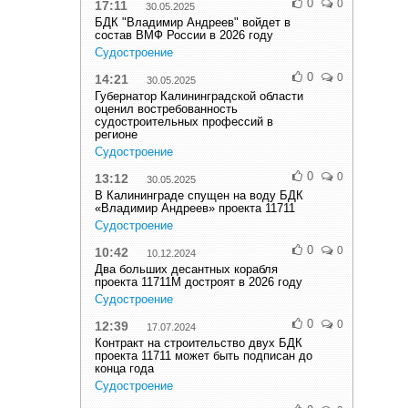
0
0
17:11
30.05.2025
БДК "Владимир Андреев" войдет в
состав ВМФ России в 2026 году
Судостроение
0
0
14:21
30.05.2025
Губернатор Калининградской области
оценил востребованность
судостроительных профессий в
регионе
Судостроение
0
0
13:12
30.05.2025
В Калининграде спущен на воду БДК
«Владимир Андреев» проекта 11711
Судостроение
0
0
10:42
10.12.2024
Два больших десантных корабля
проекта 11711М достроят в 2026 году
Судостроение
0
0
12:39
17.07.2024
Контракт на строительство двух БДК
проекта 11711 может быть подписан до
конца года
Судостроение