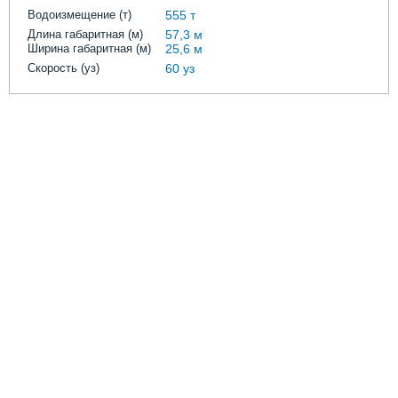
Выставки и семинары
Галерея флота
Водоизмещение (т)
555 т
Личности
Форум
Длина габаритная (м)
57,3 м
Ширина габаритная (м)
25,6 м
Словарь
Отзывы
Скорость (уз)
60 уз
Все службы