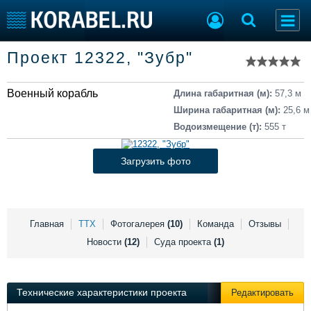
Список судов
Проект 12322, "Зубр"
Тип судна
Добавить судно
Добавить проект
Военный корабль
Последние 100
Длина габаритная (м):
57,3 м
Ширина габаритная (м):
25,6 м
Судостроение
Торговая площадка
Водоизмещение (т):
555 т
Пульс
Доска объявлений
Новости
Продажа флота
Загрузить фото
Компании
Оборудование
Репутация
Изделия
Работа
Материалы
Крюинг
Услуги
Главная
ТТХ
Фотогалерея
(10)
Команда
Отзывы
Журнал
Новости
(12)
Суда проекта
(1)
Реклама
Технические характеристики проекта
Редактировать
Конференции
Флот