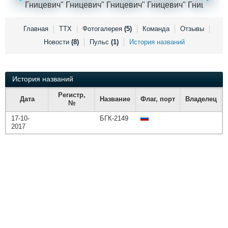
Выставки и семинары
Галерея флота
Личности
Форум
Словарь
Отзывы
Главная
ТТХ
Фотогалерея
(5)
Команда
Отзывы
Все службы
Новости
(8)
Пульс
(1)
История названий
История названий
Регистр,
Дата
Название
Флаг, порт
Владелец
№
17-10-
БГК-2149
2017