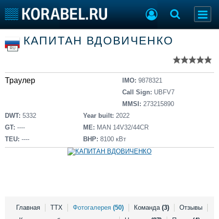
Список судов
КАПИТАН ВДОВИЧЕНКО
Тип судна
Добавить судно
RU
Добавить проект
Последние 100
Траулер
IMO:
9878321
Судостроение
Торговая площадка
Call Sign:
UBFV7
Пульс
Доска объявлений
MMSI:
273215890
Новости
Продажа флота
DWT:
5332
Year built:
2022
Компании
Оборудование
GT:
----
ME:
MAN 14V32/44CR
Репутация
Изделия
TEU:
----
BHP:
8100 кВт
Работа
Материалы
Крюинг
Услуги
Журнал
Реклама
Главная
ТТХ
Фотогалерея
(50)
Команда
(3)
Отзывы
Конференции
Флот