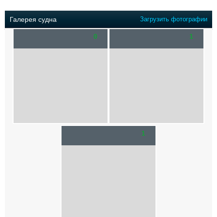
Выставки и семинары
Галерея флота
Личности
Форум
Галерея судна
Загрузить фотографии
Словарь
Отзывы
0
1
Все службы
1