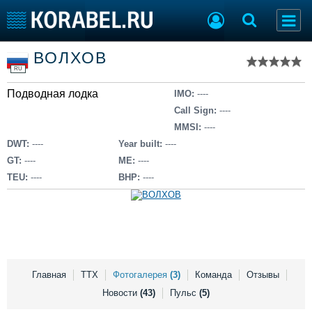
Список судов
ВОЛХОВ
Тип судна
Добавить судно
RU
Добавить проект
Подводная лодка
Последние 100
IMO:
----
Call Sign:
----
Судостроение
Торговая площадка
MMSI:
----
Пульс
Доска объявлений
DWT:
----
Year built:
----
Новости
Продажа флота
GT:
----
ME:
----
Компании
Оборудование
TEU:
----
BHP:
----
Репутация
Изделия
Работа
Материалы
Крюинг
Услуги
Журнал
Реклама
Главная
ТТХ
Фотогалерея
(3)
Команда
Отзывы
Новости
(43)
Пульс
(5)
Конференции
Флот