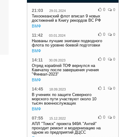
0
0
21:03
29.01.2024
Тихоокеанский флот вписал 9 новых
достижений в Книгу рекордов ВС РФ
ВМФ
0
0
11:42
03.01.2024
Названы лучшие экипажи подводного
флота по уровню боевой подготовки
ВМФ
0
0
14:11
30.09.2023
Отряд кораблей ТОФ вернулся на
Камчатку после завершения учения
"Финвал-2023"
ВМФ
1
0
14:45
18.09.2023
В учениях по защите Северного
морского пути участвуют около 10
тысяч военнослужащих
ВМФ
0
0
07:55
15.12.2022
АПЛ "Томск" проекта 949А "Антей"
проходит ремонт и модернизацию на
одном из предприятий ДЦСС