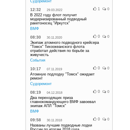
Судоремонт
1
0
12:32
29.03.2022
В 2022 году флот получит
модернизированный подводный
ракетоносец "Иркутск"
ВМФ
0
0
08:30
30.11.2020
Экипаж атомного подводного крейсера
"Томск" Тихоокеанского флота
отработал действия по борьбе за
живучесть
События
0
0
10:17
07.11.2019
Атомную подлодку "Томск" ожидает
ремонт
Судоремонт
0
0
08:19
04.12.2018
Два переходящих приза
главнокомандующего ВМФ завоевал
экипаж АПЛ "Томск"
ВМФ
0
0
09:58
30.11.2018
Названы лучшие подводные лодки
России по итогам 2018 года