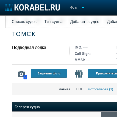
Флот
Список судов
Тип судна
Добавить судно
Добавить прое
Список судов
Тип судна
Добавить судно
Доба
Судостроение
Торговая площадка
Конфере
ТОМСК
Пульс
Доска объявлений
Выставк
Новости
Продажа флота
Личност
Компании
Подводная лодка
Оборудование
Словарь
IMO:
----
Репутация
Изделия
Call Sign:
----
Работа
Материалы
MMSI:
----
Крюинг
Услуги
Журнал
Загрузить фото
Прикрепиться
1
Реклама
Главная
ТТХ
Фотогалерея
(1)
Галерея судна