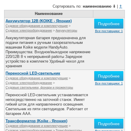
Сортировать по:
наименованию
⇓
|
⇑
Наименование
Аккумулятор 12В (KOIKE - Япония)
Подробнее
Судовое оборудование и комплектующие
>
Судовое электрооборудование
>
Аккумуляторы
Все поставщики: 1
Аккумуляторная батарея предназначена для
подачи питания к ручным газорезательным
машинам Koike модели HandyAuto.
Преимущества: Входное/выходное напряжение
220/12В 8 ч непрерывной работы Зарядное
устройство в комплекте Удобный чехол для
хранения
Переносной LED-светильник
Подробнее
Судовое оборудование и комплектующие
>
Судовое электрооборудование
>
Все поставщики: 1
Судовые светильники, фонари и прожекторы
Переносной LED-светильник устанавливается
непосредственно на заточной станок. Имеет
гибкий шток для направленного освещения.
Светильник из пяти светодиодов. Работает от
батареек ААА.
Трансформатор (Koike - Япония)
Подробнее
Судовое оборудование и комплектующие
>
Судовое электрооборудование
>
Трансформаторы