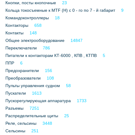
Кнопки, посты кнопочные
23
Все службы
Кольца токосъемные к МТF (Н) с 0 - го по 7 - й габарит
9
Командоконтроллеры
18
Контакторы
658
Контакты
148
Общее электрооборудование
14847
Переключатели
786
Питатели к контакторам КТ-6000 , КПВ , КТПВ
5
ППР
6
Предохранители
156
Преобразователи
108
Пульты управления судном
58
Пускатели
1613
Пускорегулирующая аппаратура
1733
Разъемы
7251
Распределительные щиты
25
Реле, сельсины
3448
Сельсины
251