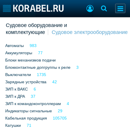
Добавить позицию
Судовое оборудование и
комплектующие
Судовое электрооборудование
Судостроение
Торговая площадка
Пульс
Доска объявлений
Автоматы
983
Новости
Продажа флота
Аккумуляторы
Компании
77
Оборудование
Репутация
Изделия
Блоки механизмов подачи
Работа
Материалы
Блокконтактные допгруппы к реле
3
Крюинг
Услуги
Выключатели
1735
Журнал
Зарядные устройства
42
Реклама
ЗИП к ВАКС
6
ЗИП к ДРА
37
ЗИП к командоконтроллерам
4
Конференции
Флот
Индикаторы сигнальные
29
Выставки и семинары
Галерея флота
Кабельная продукция
105705
Личности
Форум
Катушки
71
Словарь
Отзывы