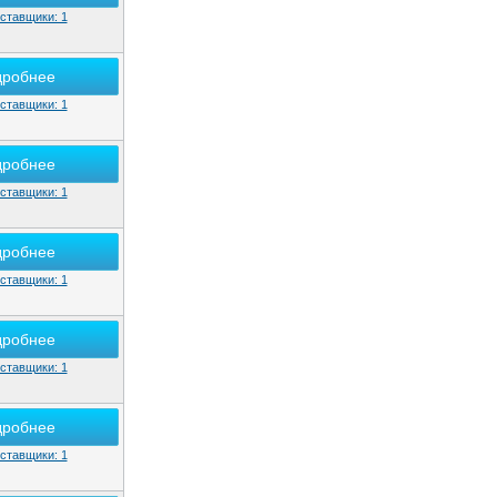
"СТТ Марин Сервис", ООО
ставщики: 1
"ТД АКВАМАРИН", ООО
ТД Морской дом
дробнее
"Теко", НПК АО
ставщики: 1
"Фатом ПКФ", ООО
"ЭРА Марин", АО
дробнее
"ВЕКПРОМ", ООО
ставщики: 1
"Канат", ОАО
"Корпорация БалтПромКомплект", ООО
дробнее
"Морская Техника", Группа компаний
ставщики: 1
"Севзапрадиокомплект", ООО
"СПЕЦ-РесурсПроект", ООО
дробнее
"ЭнергоПик60", ООО
ставщики: 1
дробнее
ставщики: 1