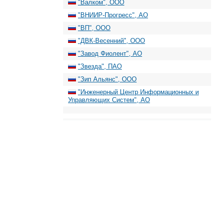
"Валком", ООО
"ВНИИР-Прогресс", АО
"ВП", ООО
"ДВК-Весенний", ООО
"Завод Фиолент", АО
"Звезда", ПАО
"Зип Альянс", ООО
"Инженерный Центр Информационных и
Управляющих Систем", АО
"Компания "ВИД", ООО
"Компания "Кронштадт", ООО
"Красное Сормово", ПАО
"Лентехснаб", ООО
"Маркон", ГК
Машиностроительный дивизион
"Росатома"
"МИКМА", ООО
"МРС Электроникс НПФ", ООО