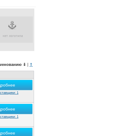
"НасосГидроСнаб", ООО
"НПК Морсвязьавтоматика", ООО
"Петрослав", ООО
"ПК "МС", ООО
"Приборостроительный завод "Вибратор",
АО
"Пролетарский завод", ПАО
"Промтехнологии", ООО
"Промышленный обогрев", ООО
менованию
⇓
|
⇑
"Река 21", ООО
"Русское электротехническое общество",
ООО
дробнее
"Сайнгруп", ООО
ставщики: 1
"Семорок М", ООО
"Скай Флай", ООО
дробнее
"СнабРемФлот", ООО
ставщики: 1
"Снабсервис Плюс", ООО
"СПО Аналитприбор", ФГУП
дробнее