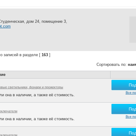
Студенческая, дом 24, помещение 3,
lot.com
о записей в разделе [
163
]
Сортировать по:
наи
ние
По
овые светильники, фонари и прожекторы
Все по
и она в наличии, а также её стоимость.
По
еключатели
Все по
и она в наличии, а также её стоимость.
По
еключатели