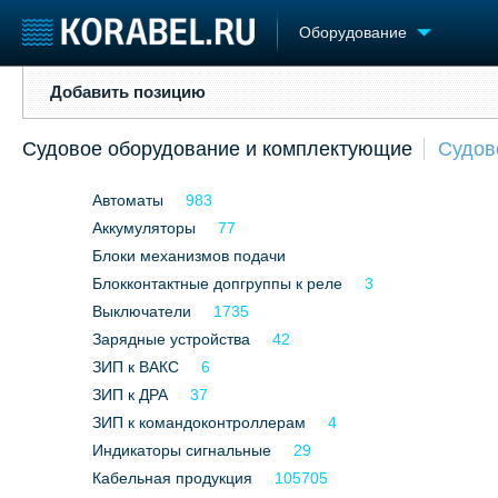
Оборудование
Добавить позицию
Добавить позицию
Судостроение
Торговая площадка
Конфере
Судовое оборудование и комплектующие
Судов
Пульс
Доска объявлений
Выставк
Новости
Продажа флота
Личност
Автоматы
983
Компании
Оборудование
Словарь
Репутация
Аккумуляторы
Изделия
77
Работа
Материалы
Блоки механизмов подачи
Крюинг
Услуги
Блокконтактные допгруппы к реле
3
Журнал
Выключатели
1735
Реклама
Зарядные устройства
42
ЗИП к ВАКС
6
ЗИП к ДРА
37
ЗИП к командоконтроллерам
4
Индикаторы сигнальные
29
Кабельная продукция
105705