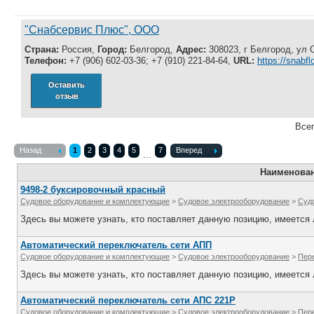
"Снабсервис Плюс", ООО
Страна:
Россия,
Город:
Белгород,
Адрес:
308023, г Белгород, ул 
Телефон:
+7 (906) 602-03-36; +7 (910) 221-84-64,
URL:
https://snabf
Оставить
отзыв
Всег
Назад
1
2
3
4
5
7
Вперед
...
Наименова
9498-2 буксировочный красный
Судовое оборудование и комплектующие
>
Судовое электрооборудование
>
Суд
Здесь вы можете узнать, кто поставляет данную позицию, имеется л
Автоматический переключатель сети АПП
Судовое оборудование и комплектующие
>
Судовое электрооборудование
>
Пер
Здесь вы можете узнать, кто поставляет данную позицию, имеется л
Автоматический переключатель сети АПС 221Р
Судовое оборудование и комплектующие
>
Судовое электрооборудование
>
Пер