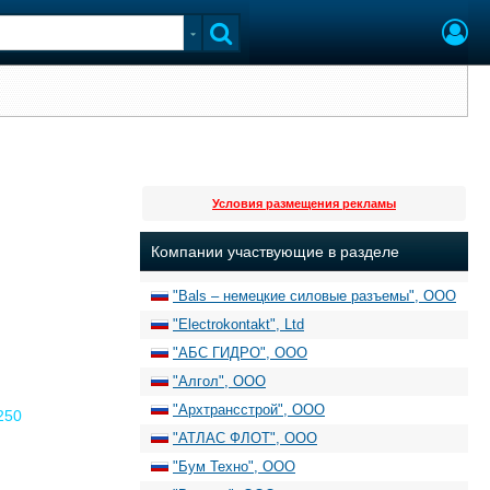
Условия размещения рекламы
Компании участвующие в разделе
"Bals – немецкие силовые разъемы", ООО
"Electrokontakt", Ltd
"АБС ГИДРО", ООО
"Алгол", ООО
"Архтрансстрой", ООО
250
"АТЛАС ФЛОТ", ООО
"Бум Техно", ООО