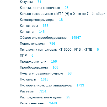
Катушки
71
Кнопки, посты кнопочные
23
Кольца токосъемные к МТF (Н) с 0 - го по 7 - й габарит
Командоконтроллеры
18
Контакторы
658
Контакты
148
Общее электрооборудование
14847
Переключатели
786
Питатели к контакторам КТ-6000 , КПВ , КТПВ
5
ППР
6
Предохранители
156
Преобразователи
108
Пульты управления судном
58
Пускатели
1613
Пускорегулирующая аппаратура
1733
Разъемы
7251
Распределительные щиты
25
Реле, сельсины
3448