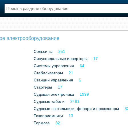
нции
Флот
ое электрооборудование
и и семинары
Галерея флота
и
Форум
Сельсины
251
Отзывы
Синусоидальные инверторы
Все службы
17
Системы управления
64
Стабилизаторы
21
Станции управления
5
Стартеры
17
Судовая электроника
1999
Судовые кабели
2491
Судовые светильники, фонари и прожекторы
3
Токоприемники
13
Тормоза
32