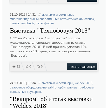
31.10.2018 | 14:31 //
выставки и семинары
,
многошпиндельный сверлильный автоматический станок
,
станок kovota-02
,
технофорум
Выставка "Технофорум 2018"
С 22 по 25 октября в "Экспоцентре" прошла
международная специализированная выставка
"Технофорум 2018". В ней приняли участие 104
экспонента из 13 стран, в числе которых компания
"Векпром".
22
0
0
Читать полностью
24.10.2018 | 10:34 //
выставки и семинары
,
weldex 2018
,
сварочное оборудование saf-fro
,
орбитальные труборезы
,
разъемные труборезы
"Векпром" об итогах выставки
"Weldex 2018"