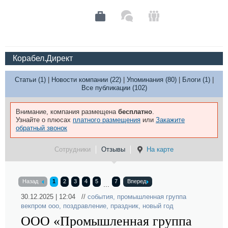
Корабел.Директ
Статьи (1)
|
Новости компании (22)
|
Упоминания (80)
|
Блоги (1)
|
Все публикации (102)
Внимание, компания размещена
бесплатно
.
Узнайте о плюсах
платного размещения
или
Закажите
обратный звонок
Сотрудники
Отзывы
На карте
Назад
1
2
3
4
5
7
Вперед
...
30.12.2025 | 12:04 //
события
,
промышленная группа
векпром ооо
,
поздравление
,
праздник
,
новый год
ООО «Промышленная группа