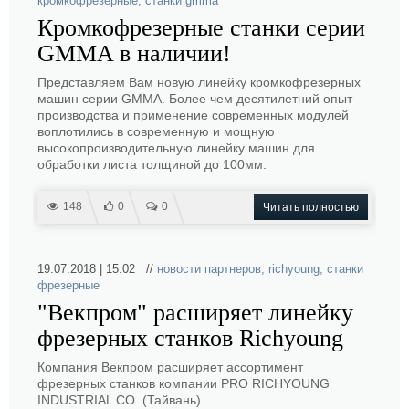
кромкофрезерные
,
станки gmma
Кромкофрезерные станки серии
GMMA в наличии!
Представляем Вам новую линейку кромкофрезерных
машин серии GMMA. Более чем десятилетний опыт
производства и применение современных модулей
воплотились в современную и мощную
высокопроизводительную линейку машин для
обработки листа толщиной до 100мм.
148
0
0
Читать полностью
19.07.2018 | 15:02 //
новости партнеров
,
richyoung
,
станки
фрезерные
"Векпром" расширяет линейку
фрезерных станков Richyoung
Компания Векпром расширяет ассортимент
фрезерных станков компании PRO RICHYOUNG
INDUSTRIAL CO. (Тайвань).