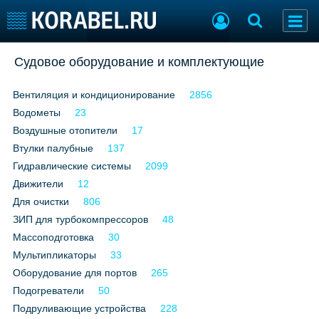
Добавить позицию
Судовое оборудование и комплектующие
Судостроение
Торговая площадка
Вентиляция и кондиционирование
2856
Пульс
Доска объявлений
Водометы
Новости
23
Продажа флота
Компании
Оборудование
Воздушные отопители
17
Репутация
Изделия
Втулки палубные
137
Работа
Материалы
Гидравлические системы
2099
Крюинг
Услуги
Движители
12
Журнал
Для очистки
806
Реклама
ЗИП для турбокомпрессоров
48
Массоподготовка
30
Мультипликаторы
33
Конференции
Флот
Оборудование для портов
265
Выставки и семинары
Галерея флота
Подогреватели
50
Личности
Форум
Подруливающие устройства
228
Словарь
Отзывы