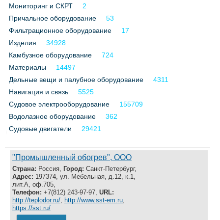
Мониторинг и СКРТ
2
Причальное оборудование
53
Фильтрационное оборудование
17
Изделия
34928
Камбузное оборудование
724
Материалы
14497
Дельные вещи и палубное оборудование
4311
Навигация и связь
5525
Судовое электрооборудование
155709
Водолазное оборудование
362
Судовые двигатели
29421
"Промышленный обогрев", ООО
Страна:
Россия,
Город:
Санкт-Петербург,
Адрес:
197374, ул. Мебельная, д.12, к.1,
лит.А, оф.705,
Телефон:
+7(812) 243-97-97,
URL:
http://teplodor.ru/
,
http://www.sst-em.ru
,
https://sst.ru/