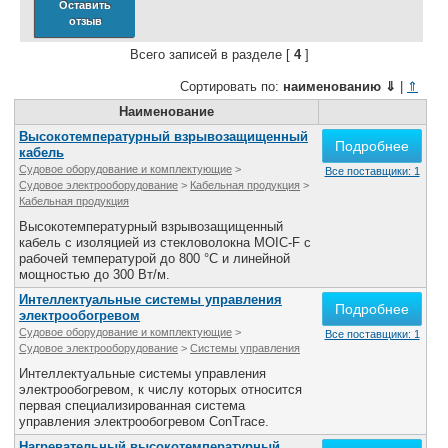
Оставить
отзыв
Всего записей в разделе [
4
]
Сортировать по:
наименованию
⇓
|
⇑
Наименование
Высокотемпературный взрывозащищенный
Подробнее
кабель
Судовое оборудование и комплектующие
>
Все поставщики: 1
Судовое электрооборудование
>
Кабельная продукция
>
Кабельная продукция
Высокотемпературный взрывозащищенный
кабель с изоляцией из стекловолокна MOIC-F с
рабочей температурой до 800 °C и линейной
мощностью до 300 Вт/м.
Интеллектуальные системы управления
Подробнее
электрообогревом
Судовое оборудование и комплектующие
>
Все поставщики: 1
Судовое электрооборудование
>
Системы управления
Интеллектуальные системы управления
электрообогревом, к числу которых относится
первая специализированная система
управления электрообогревом ConTrace.
Нагревательный высокотемпературный