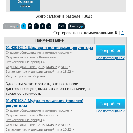
Оставить
отзыв
Всего записей в разделе [
3023
]
Назад
1
2
3
4
5
121
Вперед
...
Сортировать по:
наименованию
⇓
|
⇑
Наименование
01-430103-1 Шестерня коническая регулятора
Подробнее
Судовое оборудование и комплектующие
>
Судовые двигатели
>
Дизельные
>
Все поставщики: 2
Отечественные бренды
>
Судовые двигатели ДАЛЬДИЗЕЛЬ
>
ЗИП
>
Запасные части для двигателей типа 18/22
>
Регулятор числа оборотов
Здесь вы можете узнать, кто поставляет
данную позицию, имеется ли она в наличии, а
также её стоимость.
01-430108-1 Муфта скольжения (тарелка)
Подробнее
регулятора
Судовое оборудование и комплектующие
>
Все поставщики: 2
Судовые двигатели
>
Дизельные
>
Отечественные бренды
>
Судовые двигатели ДАЛЬДИЗЕЛЬ
>
ЗИП
>
Запасные части для двигателей типа 18/22
>