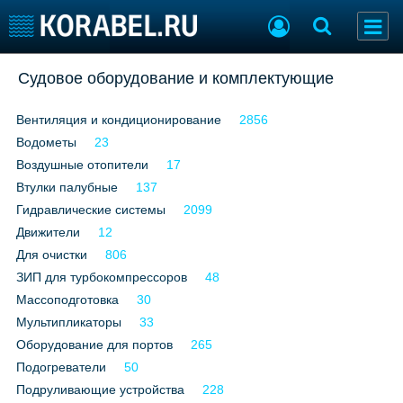
Добавить позицию
Судовое оборудование и комплектующие
Судостроение
Торговая площадка
Вентиляция и кондиционирование
2856
Пульс
Доска объявлений
Водометы
Новости
23
Продажа флота
Компании
Оборудование
Воздушные отопители
17
Репутация
Изделия
Втулки палубные
137
Работа
Материалы
Гидравлические системы
2099
Крюинг
Услуги
Движители
12
Журнал
Для очистки
806
Реклама
ЗИП для турбокомпрессоров
48
Массоподготовка
30
Мультипликаторы
33
Конференции
Флот
Оборудование для портов
265
Выставки и семинары
Галерея флота
Подогреватели
50
Личности
Форум
Подруливающие устройства
228
Словарь
Отзывы