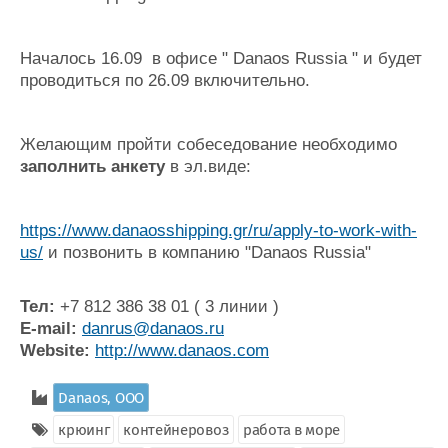
Личности
Форум
Словарь
Отзывы
Все службы
Началось 16.09 в офисе " Danaos Russia " и будет
проводиться по 26.09 включительно.
Желающим пройти собеседование необходимо
заполнить анкету
в эл.виде:
https://www.danaosshipping.gr/ru/apply-to-work-with-
us/
и позвонить в компанию "Danaos Russia"
Тел:
+7 812 386 38 01 ( 3 линии )
Е-mail:
danrus@danaos.ru
Website:
http://www.danaos.com
Danaos, ООО
крюинг
контейнеровоз
работа в море