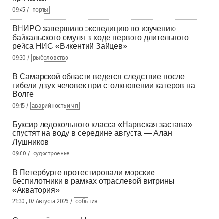
09:45 /
порты
ВНИРО завершило экспедицию по изучению
байкальского омуля в ходе первого длительного
рейса НИС «Викентий Зайцев»
09:30 /
рыболовство
В Самарской области ведется следствие после
гибели двух человек при столкновении катеров на
Волге
09:15 /
аварийность и чп
Буксир ледокольного класса «Нарвская застава»
спустят на воду в середине августа — Алан
Лушников
09:00 /
судостроение
В Петербурге протестировали морские
беспилотники в рамках отраслевой витрины
«Акватория»
21:30 , 07 Августа 2026 /
события