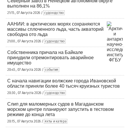
Северный завоз в Ненецком автономном округе
выполнен на 86,1%
21:15 , 07 Августа 2026 /
судоходство
ААНИИ: в арктических морях сохраняются
массивы сплоченного льда, часть акваторий
свободна ото льда
21:00 , 07 Августа 2026 /
судоходство
Собственника причала на Байкале
принудили отремонтировать аварийное
имущество
20:45 , 07 Августа 2026 /
события
С начала навигации волжские города Ивановской
области приняли более 40 тысяч круизных туристов
20:30 , 07 Августа 2026 /
судоходство
Слип для маломерных судов в Магаданском
морском центре планируют запустить в тестовом
режиме до конца лета
20:15 , 07 Августа 2026 /
яхты и катера