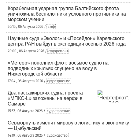
Корабельная ударная группа Балтийского флота
уничтожила беспилотники условного противника на
морском учении
20:15 , 06 Августа 2026 /
вмф
Научные суда «Эколог» и «Посейдон» Карельского
центра РАН выйдут в экспедиции осенью 2026 года
20:00 , 06 Августа 2026 /
судоремонт
«Метеор» пополнил флот: восьмое судно на
подводных крыльях спущено на воду в
Нижегородской области
17:04 , 06 Августа 2026 /
судостроение
Два пассажирских судна проекта
«МПКС-L» заложены на верфи в
Самаре
15:57 , 06 Августа 2026 /
судостроение
Севморпуть изменит мировую логистику и экономику
— Цыбульский
14:19 , 06 Августа 2026 /
судоходство