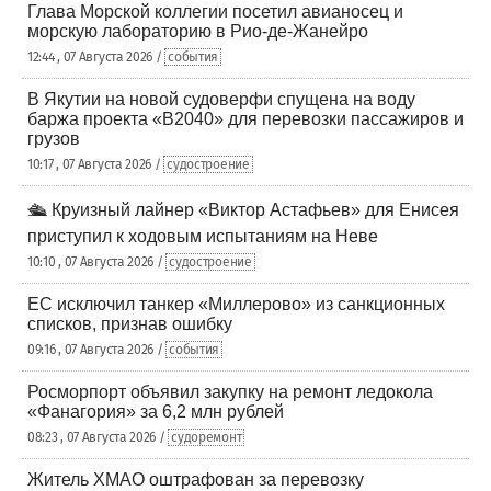
Глава Морской коллегии посетил авианосец и
морскую лабораторию в Рио-де-Жанейро
12:44 , 07 Августа 2026 /
события
В Якутии на новой судоверфи спущена на воду
баржа проекта «В2040» для перевозки пассажиров и
грузов
10:17 , 07 Августа 2026 /
судостроение
🛳️ Круизный лайнер «Виктор Астафьев» для Енисея
приступил к ходовым испытаниям на Неве
10:10 , 07 Августа 2026 /
судостроение
ЕС исключил танкер «Миллерово» из санкционных
списков, признав ошибку
09:16 , 07 Августа 2026 /
события
Росморпорт объявил закупку на ремонт ледокола
«Фанагория» за 6,2 млн рублей
08:23 , 07 Августа 2026 /
судоремонт
Житель ХМАО оштрафован за перевозку