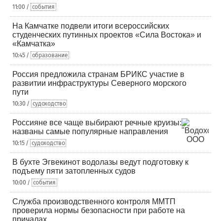
11:00 /
события
На Камчатке подвели итоги всероссийских
студенческих путинных проектов «Сила Востока» и
«Камчатка»
10:45 /
образование
Россия предложила странам БРИКС участие в
развитии инфраструктуры Северного морского
пути
10:30 /
судоходство
Россияне все чаще выбирают речные круизы:
названы самые популярные направления
10:15 /
судоходство
В бухте Эгвекинот водолазы ведут подготовку к
подъему пяти затопленных судов
10:00 /
события
Служба производственного контроля ММТП
проверила нормы безопасности при работе на
причалах