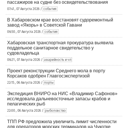
пассажиров на судне без освидетельствования
07:41 , 07 Августа 2026 /
события
В Хабаровском крае восстановят судоремонтный
завод «Якорь» в Советской Гавани
06:50 , 07 Августа 2026 /
события
Хабаровская транспортная прокуратура выявила
поддельное санитарное свидетельство у
судовладельца
06:21 , 07 Августа 2026 /
аварийность и чп
Проект реконструкции Среднего мола в порту
Корсаков одобрен Главгосэкспертизой
22:15 , 06 Августа 2026 /
порты
Экспедиция ВНИРО на НИС «Владимир Сафонов»
исследовала дальневосточные запасы крабов и
пелагических рыб
22:00 , 06 Августа 2026 /
рыболовство
ТПП РФ предложила увеличить лимит численности
для операторов морских терминалов на Чукотке