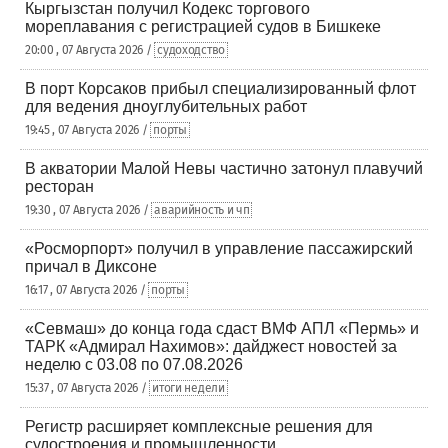
Кыргызстан получил Кодекс торгового
мореплавания с регистрацией судов в Бишкеке
20:00 , 07 Августа 2026 /
судоходство
В порт Корсаков прибыл специализированный флот
для ведения дноуглубительных работ
19:45 , 07 Августа 2026 /
порты
В акватории Малой Невы частично затонул плавучий
ресторан
19:30 , 07 Августа 2026 /
аварийность и чп
«Росморпорт» получил в управление пассажирский
причал в Диксоне
16:17 , 07 Августа 2026 /
порты
«Севмаш» до конца года сдаст ВМФ АПЛ «Пермь» и
ТАРК «Адмирал Нахимов»: дайджест новостей за
неделю с 03.08 по 07.08.2026
15:37 , 07 Августа 2026 /
итоги недели
Регистр расширяет комплексные решения для
судостроения и промышленности