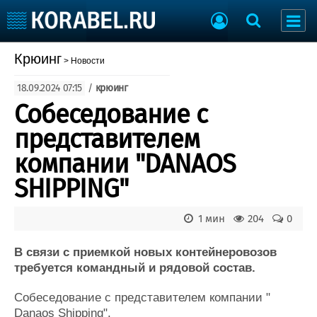
Крюинг
> Новости
Разместить Резюме
Добавить Вакансию
18.09.2024 07:15
/
крюинг
Собеседование с
Судостроение
Торговая площадка
Пульс
Доска объявлений
представителем
Новости
Продажа флота
компании "DANAOS
Компании
Оборудование
Репутация
Изделия
SHIPPING"
Работа
Материалы
Крюинг
Услуги
1 мин
204
0
Журнал
Реклама
В связи с приемкой новых контейнеровозов
требуется командный и рядовой состав.
Конференции
Флот
Собеседование с представителем компании "
Выставки и семинары
Галерея флота
Danaos Shipping".