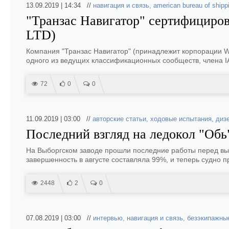
13.09.2019 | 14:34 //
навигация и связь
,
american bureau of shipp
"Транзас Навигатор" сертифициров
LTD)
Компания "Транзас Навигатор" (принадлежит корпорации W
одного из ведущих классификационных сообществ, члена IAC
72
0
0
11.09.2019 | 03:00 //
авторские статьи
,
ходовые испытания
,
диз
Последний взгляд на ледокол "Обь
На Выборгском заводе прошли последние работы перед вых
завершенность в августе составляла 99%, и теперь судно 
2448
2
0
07.08.2019 | 03:00 //
интервью
,
навигация и связь
,
безэкипажны