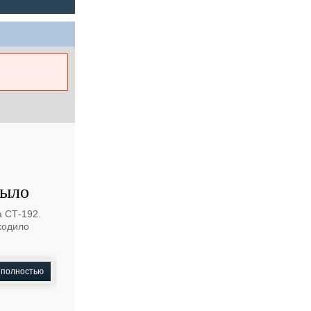
было
а СТ-192.
ходило
 полностью