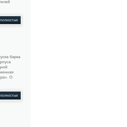
телей
 полностью
уска барка
орпуса
дной
рменная
ира». О
 полностью