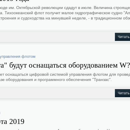
воде им. Октябрьской революции сдадут в июле. Величина строяще
а. Тихоокеанский флот получит малое гидрографическое судно "А
остроения и судоходства на минувшей неделе, - в традиционном об
Читать
 управления флотом
" будут оснащаться оборудованием W?r
дет оснащаться цифровой системой управления флотом для прове
азе оборудования и программного обеспечения "Транзас".
Читать
ы
та 2019