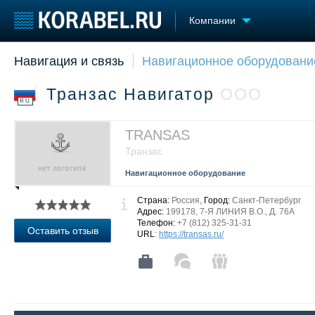
Компании
Навигация и связь
Навигационное оборудовани
Судостроение
Торговая площадка
Конфере
Пульс
Доска объявлений
Выставк
Транзас Навигатор
ООО
Новости
Продажа флота
Личност
RU
Компании
Оборудование
Словарь
Репутация
Изделия
TRANSAS
Работа
Материалы
Транзас
Крюинг
Услуги
Навигационное оборудование
Журнал
Реклама
Страна:
Россия,
Город:
Санкт-Петербург
Адрес:
199178, 7-Я ЛИНИЯ В.О., Д. 76А
Телефон:
+7 (812) 325-31-31
Оставить отзыв
URL
:
https://transas.ru/