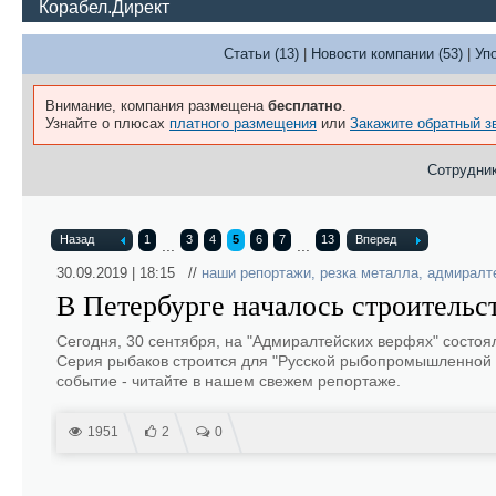
Корабел.Директ
Статьи (13)
|
Новости компании (53)
|
Уп
Внимание, компания размещена
бесплатно
.
Узнайте о плюсах
платного размещения
или
Закажите обратный з
Сотрудник
Назад
1
3
4
5
6
7
13
Вперед
...
...
30.09.2019 | 18:15 //
наши репортажи
,
резка металла
,
адмиралт
В Петербурге началось строительст
Сегодня, 30 сентября, на "Адмиралтейских верфях" состоя
Серия рыбаков строится для "Русской рыбопромышленной 
событие - читайте в нашем свежем репортаже.
1951
2
0