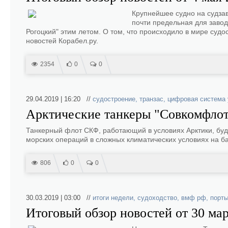
Крупнейшее судно на судза
почти предельная для завод
Рогоцкий" этим летом. О том, что происходило в мире суд
новостей Корабел.ру.
2354
0
0
29.04.2019 | 16:20 //
судостроение
,
транзас
,
цифровая система
Арктические танкеры "Совкомфлота
Танкерный флот СКФ, работающий в условиях Арктики, бу
морских операций в сложных климатических условиях на б
806
0
0
30.03.2019 | 03:00 //
итоги недели
,
судоходство
,
вмф рф
,
порт
Итоговый обзор новостей от 30 мар