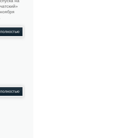
спуска на
чатский»
 ноября
.
 полностью
и
 полностью