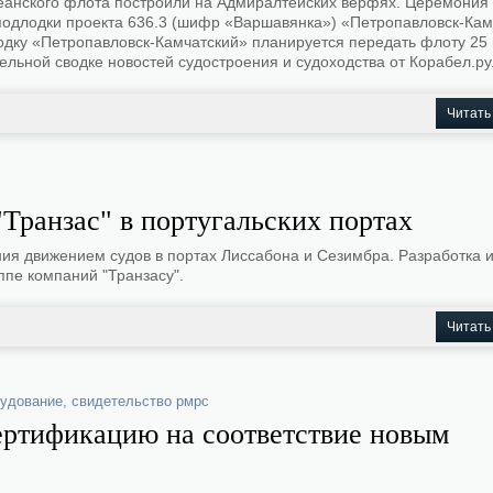
еанского флота построили на Адмиралтейских верфях. Церемония 
 подлодки проекта 636.3 (шифр «Варшавянка») «Петропавловск-Кам
одку «Петропавловск-Камчатский» планируется передать флоту 25
ельной сводке новостей судостроения и судоходства от Корабел.ру
Читать
"Транзас" в португальских портах
ения движением судов в портах Лиссабона и Сезимбра. Разработка 
пе компаний "Транзасу".
Читать
рудование
,
свидетельство рмрс
ертификацию на соответствие новым