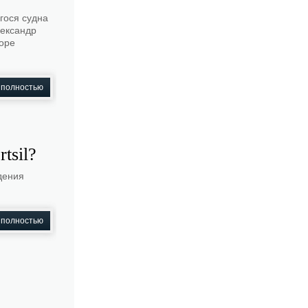
гося судна
лександр
зоре
 полностью
tsil?
дения
 полностью