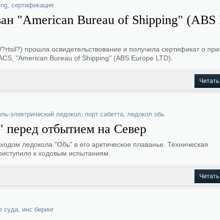
ing
,
сертификация
ан "American Bureau of Shipping" (ABS
?rtsil?) прошла освидетельствование и получила сертификат о пр
S, "American Bureau of Shipping" (ABS Europe LTD).
Читать
ель-электрический ледокол
,
порт сабетта
,
ледокол обь
" перед отбытием на Север
одом ледокола "Обь" в его арктическое плаванье. Техническая
приступило к ходовым испытаниям.
Читать
е суда
,
инс беринг