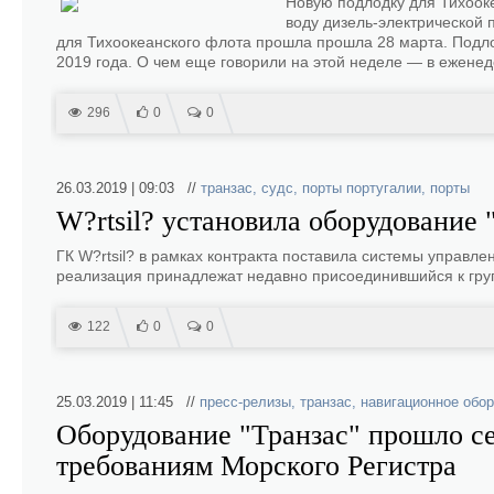
Новую подлодку для Тихоок
воду дизель-электрической
для Тихоокеанского флота прошла прошла 28 марта. Подл
2019 года. О чем еще говорили на этой неделе — в еженед
296
0
0
26.03.2019 | 09:03 //
транзас
,
судс
,
порты португалии
,
порты
W?rtsil? установила оборудование 
ГК W?rtsil? в рамках контракта поставила системы управл
реализация принадлежат недавно присоединившийся к груп
122
0
0
25.03.2019 | 11:45 //
пресс-релизы
,
транзас
,
навигационное обо
Оборудование "Транзас" прошло с
требованиям Морского Регистра