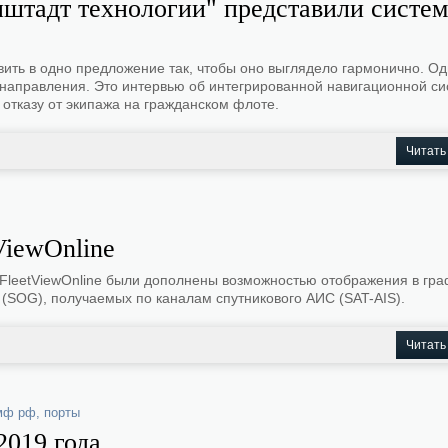
нштадт технологии" представили систе
вить в одно предложение так, чтобы оно выглядело гармонично. Од
о направления. Это интервью об интегрированной навигационной с
 отказу от экипажа на гражданском флоте.
Читать
ViewOnline
FleetViewOnline были дополнены возможностью отображения в гр
а (SOG), получаемых по каналам спутникового АИС (SAT-AIS).
Читать
мф рф
,
порты
2019 года