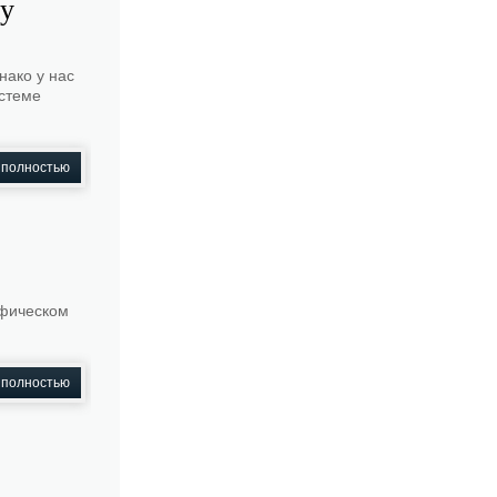
му
нако у нас
истеме
 полностью
афическом
 полностью