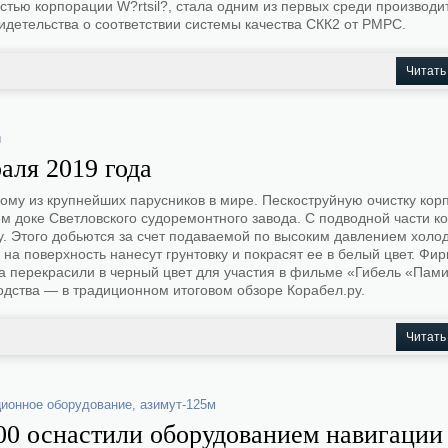
стью корпорации W?rtsil?, стала одним из первых среди производи
идетельства о соответствии системы качества СКК2 от РМРС.
Читать
ы
аля 2019 года
му из крупнейших парусников в мире. Пескоструйную очистку корп
м доке Светловского судоремонтного завода. С подводной части к
ку. Этого добьются за счет подаваемой по высоким давлением холо
на поверхность нанесут грунтовку и покрасят ее в белый цвет. Фи
на перекрасили в черный цвет для участия в фильме «Гибель «Пам
дства — в традиционном итоговом обзоре Корабел.ру.
Читать
ционное оборудование
,
азимут-125м
0 оснастили оборудованием навигации