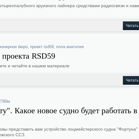
етырехпалубного круизного лайнера средствами радиосвязи и нав
Читать
женерное бюро
,
проект rsd59
,
пола анатолия
з проекта RSD59
рите и читайте в нашем материале
Читать
2780м
". Какое новое судно будет работать в
овы представить вам устройство лоцмейстерского судна "Фортуна"
ежского ССЗ.