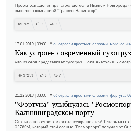
Проект оснащения для строящегося в Нижнем Новгороде ч
выполнен компанией "Транзас Навигатор".
705
0
0
17.01.2019 | 03:00 //
об отрасли простыми словами
,
морское ин
Как устроен современный сухогру
Что из себя представляет сухогруз "Пола Анатолия" - смот
37253
8
7
21.12.2018 | 03:00 //
об отрасли простыми словами
,
фортуна
,
0
"Фортуна" улыбнулась "Росморпорту
Калининградском порту
Статьи о новостроях и флоте возвращаются! Теперь мы гот
02780М, который этой осенью "Росморпорт" получил от Он