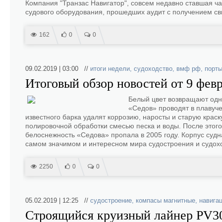
Компания "Транзас Навигатор", совсем недавно ставшая ча
судового оборудования, прошедших аудит с получением св
162
0
0
09.02.2019 | 03:00 //
итоги недели
,
судоходство
,
вмф рф
,
порт
Итоговый обзор новостей от 9 февр
Белый цвет возвращают одно
«Седов» проводят в плавуче
известного барка удалят коррозию, наросты и старую крас
полировочной обработки смесью песка и воды. После этого 
белоснежность «Седова» пропала в 2005 году. Корпус суд
самом значимом и интересном мира судостроения и судохо
2250
0
0
05.02.2019 | 12:25 //
судостроение
,
компасы магнитные
,
навига
Строящийся круизный лайнер PV30