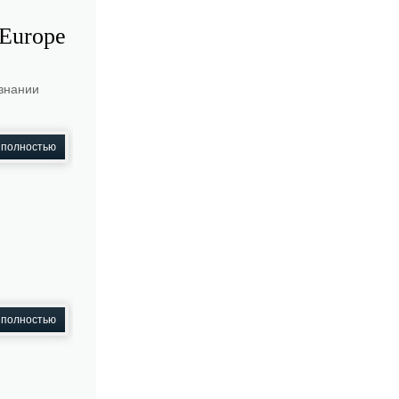
 Europe
изнании
 полностью
 полностью