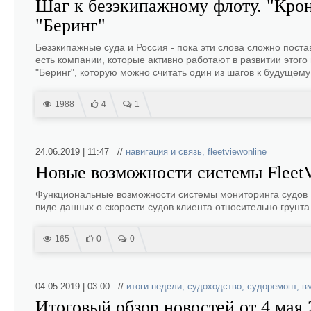
Шаг к безэкипажному флоту. "Кро
"Беринг"
Безэкипажные суда и Россия - пока эти слова сложно поста
есть компании, которые активно работают в развитии этог
"Беринг", которую можно считать один из шагов к будущему
1988
4
1
24.06.2019 | 11:47 //
навигация и связь
,
fleetviewonline
Новые возможности системы Fleet
Функциональные возможности системы мониторинга судов 
виде данных о скорости судов клиента относительно грунт
165
0
0
04.05.2019 | 03:00 //
итоги недели
,
судоходство
,
судоремонт
,
в
Итоговый обзор новостей от 4 мая 