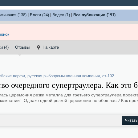
оминания (138)
|
Блоги (24)
|
Видео (1)
|
Все публикации (191)
вонок
и (4)
Отзывы
На карте
ейские верфи
,
русская рыбопромышленная компания
,
ст-192
во очередного супертраулера. Как это 
лась церемония резки металла для третьего супертраулера проект
компании". Однако одной резкой церемония не обошлась! Как про
Читать