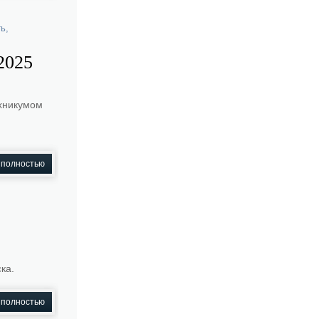
ть
,
2025
ехникумом
 полностью
ка.
 полностью