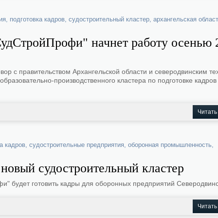
ия
,
подготовка кадров
,
судостроительный кластер
,
архангельская облас
СудСтройПрофи" начнет работу осенью 
вор с правительством Архангельской области и северодвинским т
образовательно-производственного кластера по подготовке кадров
Читать
а кадров
,
судостроительные предприятия
,
оборонная промышленность
,
 новый судостроительный кластер
и" будет готовить кадры для оборонных предприятий Северодвинс
Читать