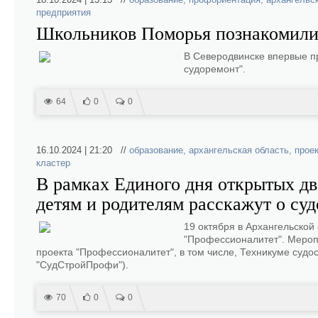
предприятия
Школьников Поморья познакомили 
В Северодвинске впервые п
судоремонт".
64
0
0
16.10.2024 | 21:20 //
образование
,
архангельская область
,
прое
кластер
В рамках Единого дня открытых д
детям и родителям расскажут о су
19 октября в Архангельской
"Профессионалитет". Мероп
проекта "Профессионалитет", в том числе, Техникуме суд
"СудСтройПрофи").
70
0
0