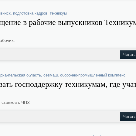
винск
,
подготовка кадров
,
техникум
ящение в рабочие выпускников Технику
абочих.
Читать
архангельская область
,
севмаш
,
оборонно-промышленный комплекс
ать господдержку техникумам, где уча
 станков с ЧПУ.
Читать