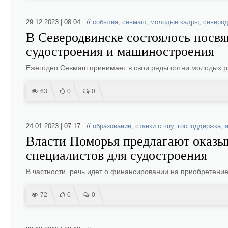
29.12.2023 | 08:04 //
события
,
севмаш
,
молодые кадры
,
северод
В Северодвинске состоялось посв
судостроения и машиностроения
Ежегодно Севмаш принимает в свои ряды сотни молодых р
63
0
0
24.01.2023 | 07:17 //
образование
,
станки с чпу
,
господдержка
,
Власти Поморья предлагают оказыв
специалистов для судостроения
В частности, речь идет о финансировании на приобретение
72
0
0