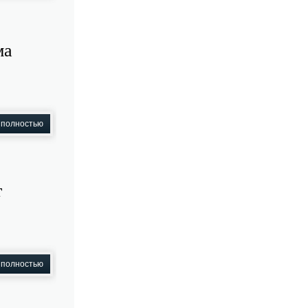
ма
 полностью
т
 полностью