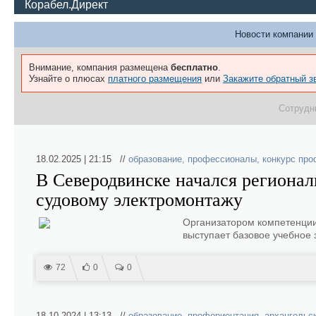
Корабел.Директ
Новости компании 
Внимание, компания размещена
бесплатно
.
Узнайте о плюсах
платного размещения
или
Закажите обратный з
Сотрудн
18.02.2025 | 21:15 //
образование
,
профессионалы
,
конкурс пр
В Северодвинске начался региона
судовому электромонтажу
Организатором компетенции
выступает базовое учебное 
72
0
0
18.10.2024 | 13:13 //
образование
,
профориентация
,
архангельс