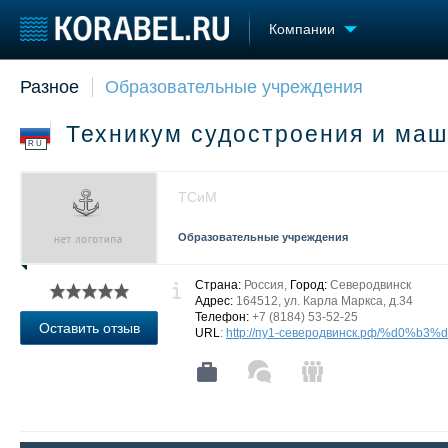
Компании
Разное
Образовательные учреждения
Судостроение
Торговая площадка
Конфере
Пульс
Доска объявлений
Выставк
Техникум судостроения и ма
Новости
Продажа флота
Личност
RU
Компании
Оборудование
Словарь
Репутация
Изделия
ТСиМ
Работа
Материалы
Крюинг
Услуги
Образовательные учреждения
Журнал
Реклама
Страна:
Россия,
Город:
Северодвинск
Адрес:
164512, ул. Карла Маркса, д.34
Телефон:
+7 (8184) 53-52-25
Оставить отзыв
URL
:
http://пу1-северодвинск.рф/%d0