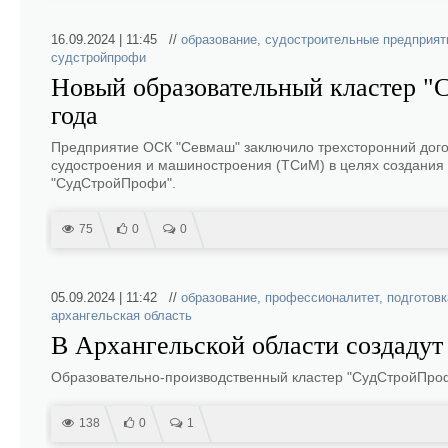
16.09.2024 | 11:45 //
образование
,
судостроительные предприят
судстройпрофи
Новый образовательный кластер "
года
Предприятие ОСК "Севмаш" заключило трехсторонний дого
судостроения и машиностроения (ТСиМ) в целях создания 
"СудСтройПрофи".
75
0
0
05.09.2024 | 11:42 //
образование
,
профессионалитет
,
подготовк
архангельская область
В Архангельской области создадут
Образовательно-производственный кластер "СудСтройПроф
138
0
1