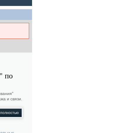
" по
ования"
жа и связи.
 полностью
тельные