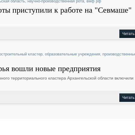
ьская область
,
научно-производственная рота
,
вмф рф
оты приступили к работе на "Севмаше"
Читать
остроительный кластер
,
образовательные учреждения
,
производственны
рья вошли новые предприятия
ного территориального кластера Архангельской области включили 
Читать