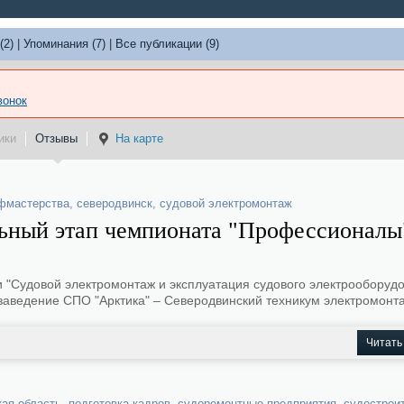
(2)
|
Упоминания (7)
|
Все публикации (9)
вонок
ики
Отзывы
На карте
офмастерства
,
северодвинск
,
судовой электромонтаж
льный этап чемпионата "Профессионалы
 "Судовой электромонтаж и эксплуатация судового электрооборуд
заведение СПО "Арктика" – Северодвинский техникум электромонта
Читать
кая область
,
подготовка кадров
,
судоремонтные предприятия
,
судострои