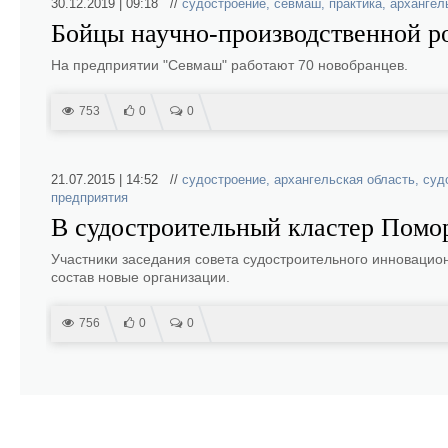
30.12.2019 | 09:18 //
судостроение
,
севмаш
,
практика
,
архангел
Бойцы научно-производственной р
На предприятии "Севмаш" работают 70 новобранцев.
753
0
0
21.07.2015 | 14:52 //
судостроение
,
архангельская область
,
суд
предприятия
В судостроительный кластер Помо
Участники заседания совета судостроительного инновацион
состав новые организации.
756
0
0