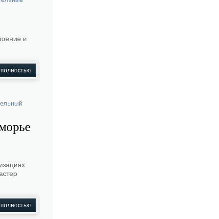
роение и
 полностью
тельный
оморье
изациях
астер
 полностью