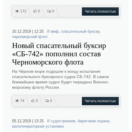
172
0
0
Читать полностью
10.12.2019 | 12:25 //
вмф
,
спасательный буксир
,
черноморский флот
Новый спасательный буксир
«СБ-742» пополнил состав
Черноморского флота
На Чёрном море подошли к концу испытания
спасательного буксирного судна СБ-742. В самое
ближайшее время судно будет передано Военно-
морскому флоту России.
74
0
0
Читать полностью
05.12.2019 | 13:25 //
судостроение
,
береговая охрана
,
валогенераторная установка