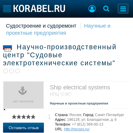
Судостроение и судоремонт
Научные и
Судостроение
Торговая площадка
проектные предприятия
Пульс
Доска объявлений
Новости
Продажа флота
Научно-производственный
Компании
Оборудование
RU
центр "Судовые
Репутация
Изделия
электротехнические системы"
Работа
Материалы
ООО
Крюинг
Услуги
Журнал
Реклама
Ship electrical systems
НПЦ "СЭС"
Конференции
Флот
Научные и проектные предприятия
Выставки и семинары
Галерея флота
Страна:
Россия,
Город:
Санкт-Петербург
Личности
Форум
Адрес:
196128, ул. Благодатная, д. 6
Словарь
Отзывы
Телефон:
+7 (812) 369-00-13
Оставить отзыв
URL
:
http://npcses.ru/
Все службы