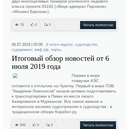
двух многоцелевых танкеров усиленного ледового
класса проекта 03182 («Вице-адмирал Паромов»,
«Михаил Барсков»).
79
0
0
Читать полностью
06.07.2019 | 03:00 //
итоги недели
,
судоходство
,
судоремонт
,
вмф рф
,
порты
Итоговый обзор новостей от 6
июля 2019 года
Первая в мире
плавучая АЭС
готовится к отплытию на Чукотку. Первый в мире ПЭБ
"Академик Ломоносов" начали активно подготавливать
к транспортировке в Певек из места своего
базирования в Мурманске. Все самое важное и
интересное касаемо судостроения и судоходства - в
традиционном обзоре Корабел.ру.
686
0
0
Читать полностью