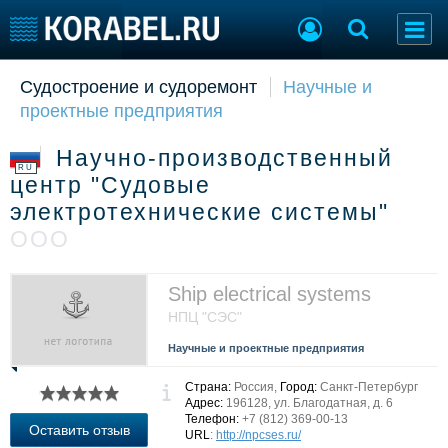
Судостроение и судоремонт
Научные и
Судостроение
Торговая площадка
проектные предприятия
Пульс
Доска объявлений
Новости
Продажа флота
Научно-производственный
Компании
Оборудование
RU
центр "Судовые
Репутация
Изделия
электротехнические системы"
Работа
Материалы
ООО
Крюинг
Услуги
Журнал
Реклама
Ship electrical systems
НПЦ "СЭС"
Конференции
Флот
Научные и проектные предприятия
Выставки и семинары
Галерея флота
Страна:
Россия,
Город:
Санкт-Петербург
Личности
Форум
Адрес:
196128, ул. Благодатная, д. 6
Словарь
Отзывы
Телефон:
+7 (812) 369-00-13
Оставить отзыв
URL
:
http://npcses.ru/
Все службы