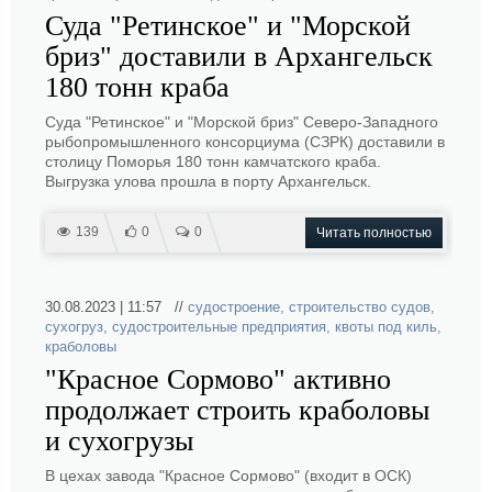
Суда "Ретинское" и "Морской
бриз" доставили в Архангельск
180 тонн краба
Суда "Ретинское" и "Морской бриз" Северо-Западного
рыбопромышленного консорциума (СЗРК) доставили в
столицу Поморья 180 тонн камчатского краба.
Выгрузка улова прошла в порту Архангельск.
139
0
0
Читать полностью
30.08.2023 | 11:57 //
судостроение
,
строительство судов
,
сухогруз
,
судостроительные предприятия
,
квоты под киль
,
краболовы
"Красное Сормово" активно
продолжает строить краболовы
и сухогрузы
В цехах завода "Красное Сормово" (входит в ОСК)