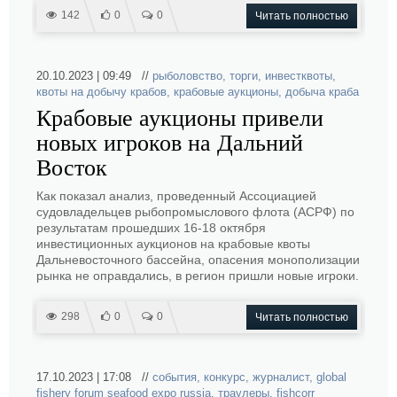
142
0
0
Читать полностью
20.10.2023 | 09:49 //
рыболовство
,
торги
,
инвестквоты
,
квоты на добычу крабов
,
крабовые аукционы
,
добыча краба
Крабовые аукционы привели
новых игроков на Дальний
Восток
Как показал анализ, проведенный Ассоциацией
судовладельцев рыбопромыслового флота (АСРФ) по
результатам прошедших 16-18 октября
инвестиционных аукционов на крабовые квоты
Дальневосточного бассейна, опасения монополизации
рынка не оправдались, в регион пришли новые игроки.
298
0
0
Читать полностью
17.10.2023 | 17:08 //
события
,
конкурс
,
журналист
,
global
fishery forum seafood expo russia
,
траулеры
,
fishcorr