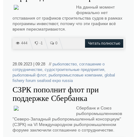
На данный момент
формально нет
отставания от графиков строительства судов в рамках
программы инвестквот, потому что эти графики всё
время пересматриваются.
444
-1
0
Читать полностью
28.09.2023 | 09:28 //
рыболовство
,
соглашение о
сотрудничестве
,
судостроительные предприятия
,
рыболовный флот
,
рыбопромысловые компании
,
global
fishery forum seafood expo russia
СЗРК пополнит флот при
поддержке Сбербанка
Сбербанк и Союз
рыбопромышленников
"Северо-Западный рыбопромышленный консорциум"
(СЗРК) на VI Международном рыбопромышленном
форуме заключили соглашение о сотрудничестве.