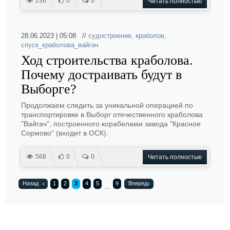
236
0
0
Читать полностью
28.06.2023 | 05:08 //
судостроение
,
краболов
,
спуск_краболова_вайгач
Ход строительства краболова.
Почему достраивать будут в
Выборге?
Продолжаем следить за уникальной операцией по
транспортировке в Выборг отечественного краболова
"Вайгач", построенного корабелами завода "Красное
Сормово" (входит в ОСК).
568
0
0
Читать полностью
Назад
1
2
3
4
5
9
Вперед
...