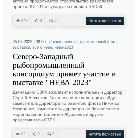
активно продолжается строительство краболовов
проекта КСП01 и сухогрузов проекта RSD59.
246
0
0
Читать полностью
25.08.2023 | 09:00 //
конференция
,
промысловый флот
,
выставка
,
все о неве
,
нева-2023
Северо-Западный
рыбопромышленный
консорциум примет участие в
выставке "НЕВА 2023"
Делегацию СЗРК возглавит исполнительный директор
Сергей Несветов. Также в состав делегации войдут
заместитель директора по развитию флота Николай
Назаренко, заместитель директора по безопасности
мореплавания Валентин Журавлев и другие
представители СЗРК.
82
0
0
Читать полностью