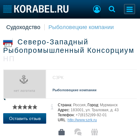
Судоходство
Рыболовецкие компании
Судостроение
Торговая площадка
Пульс
Доска объявлений
Северо-Западный
Новости
Продажа флота
RU
Рыбопромышленный Консорциум
Компании
Оборудование
НП
Репутация
Изделия
Работа
Материалы
Крюинг
Услуги
СЗРК
Журнал
Реклама
Рыболовецкие компании
Страна:
Россия,
Город:
Мурманск
Конференции
Флот
Адрес:
183001, ул. Траловая, д. 43
Телефон:
+7(8152)99-92-01
Выставки и семинары
Галерея флота
Оставить отзыв
URL
:
http://www.szrk.ru
Личности
Форум
Словарь
Отзывы
Все службы