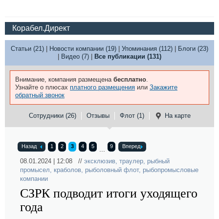
Корабел.Директ
Статьи (21)
|
Новости компании (19)
|
Упоминания (112)
|
Блоги (23)
|
Видео (7)
|
Все публикации (131)
Внимание, компания размещена
бесплатно
.
Узнайте о плюсах
платного размещения
или
Закажите
обратный звонок
Сотрудники (26)
Отзывы
Флот (1)
На карте
Назад
1
2
3
4
5
9
Вперед
...
08.01.2024 | 12:08 //
эксклюзив
,
траулер
,
рыбный
промысел
,
краболов
,
рыболовный флот
,
рыбопромысловые
компании
СЗРК подводит итоги уходящего
года