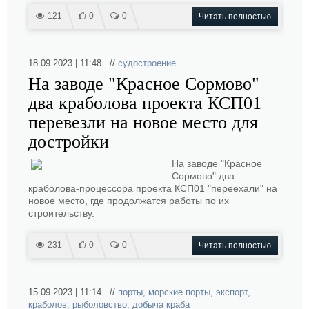
121
0
0
Читать полностью
18.09.2023 | 11:48 //
судостроение
На заводе "Красное Сормово"
два краболова проекта КСП01
перевезли на новое место для
достройки
На заводе "Красное
Сормово" два
краболова-процессора проекта КСП01 "переехали" на
новое место, где продолжатся работы по их
строительству.
231
0
0
Читать полностью
15.09.2023 | 11:14 //
порты
,
морские порты
,
экспорт
,
краболов
,
рыболовство
,
добыча краба