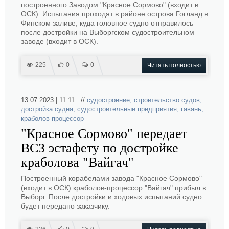
построенного Заводом "Красное Сормово" (входит в
ОСК). Испытания проходят в районе острова Гогланд в
Финском заливе, куда головное судно отправилось
после достройки на Выборгском судостроительном
заводе (входит в ОСК).
225
0
0
Читать полностью
13.07.2023 | 11:11 //
судостроение
,
строительство судов
,
достройка судна
,
судостроительные предприятия
,
гавань
,
краболов процессор
"Красное Сормово" передает
ВСЗ эстафету по достройке
краболова "Вайгач"
Построенный корабелами завода "Красное Сормово"
(входит в ОСК) краболов-процессор "Вайгач" прибыл в
Выборг. После достройки и ходовых испытаний судно
будет передано заказчику.