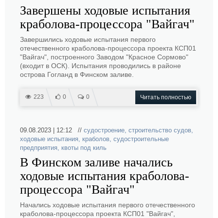
Завершены ходовые испытания
краболова-процессора "Вайгач"
Завершились ходовые испытания первого
отечественного краболова-процессора проекта КСП01
"Вайгач", построенного Заводом "Красное Сормово"
(входит в ОСК). Испытания проводились в районе
острова Гогланд в Финском заливе.
223
0
0
Читать полностью
09.08.2023 | 12:12 //
судостроение
,
строительство судов
,
ходовые испытания
,
краболов
,
судостроительные
предприятия
,
квоты под киль
В Финском заливе начались
ходовые испытания краболова-
процессора "Вайгач"
Начались ходовые испытания первого отечественного
краболова-процессора проекта КСП01 "Вайгач",