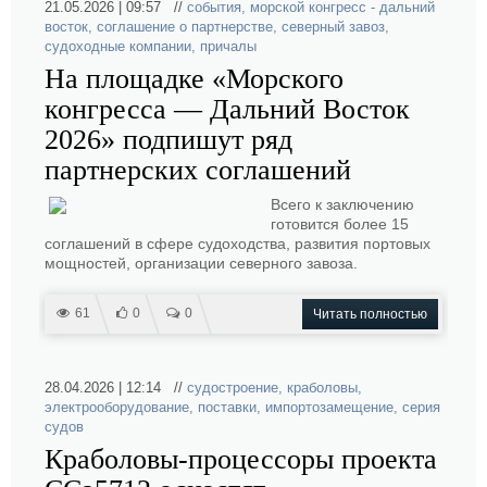
21.05.2026 | 09:57 //
события
,
морской конгресс - дальний
восток
,
соглашение о партнерстве
,
северный завоз
,
судоходные компании
,
причалы
На площадке «Морского
конгресса — Дальний Восток
2026» подпишут ряд
партнерских соглашений
Всего к заключению
готовится более 15
соглашений в сфере судоходства, развития портовых
мощностей, организации северного завоза.
61
0
0
Читать полностью
28.04.2026 | 12:14 //
судостроение
,
краболовы
,
электрооборудование
,
поставки
,
импортозамещение
,
серия
судов
Краболовы-процессоры проекта