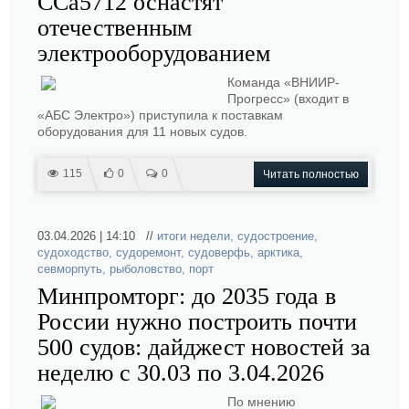
ССа5712 оснастят
отечественным
электрооборудованием
Команда «ВНИИР-
Прогресс» (входит в
«АБС Электро») приступила к поставкам
оборудования для 11 новых судов.
115
0
0
Читать полностью
03.04.2026 | 14:10 //
итоги недели
,
судостроение
,
судоходство
,
судоремонт
,
судоверфь
,
арктика
,
севморпуть
,
рыболовство
,
порт
Минпромторг: до 2035 года в
России нужно построить почти
500 судов: дайджест новостей за
неделю с 30.03 по 3.04.2026
По мнению