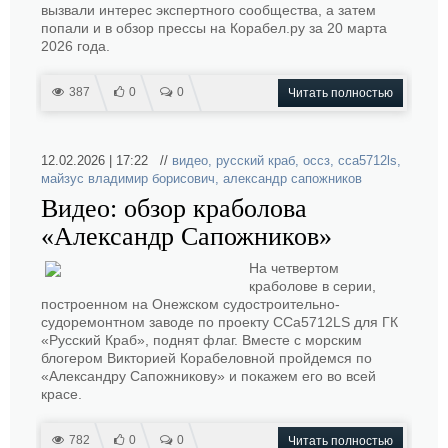
вызвали интерес экспертного сообщества, а затем
попали и в обзор прессы на Корабел.ру за 20 марта
2026 года.
387
0
0
Читать полностью
12.02.2026 | 17:22 //
видео
,
русский краб
,
оссз
,
cca5712ls
,
майзус владимир борисович
,
александр сапожников
Видео: обзор краболова
«Александр Сапожников»
На четвертом
краболове в серии,
построенном на Онежском судостроительно-
судоремонтном заводе по проекту CCa5712LS для ГК
«Русский Краб», поднят флаг. Вместе с морским
блогером Викторией Корабеловной пройдемся по
«Александру Сапожникову» и покажем его во всей
красе.
782
0
0
Читать полностью