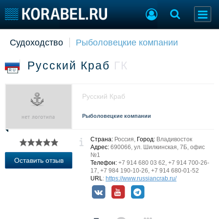
Судоходство
Рыболовецкие компании
Судостроение
Торговая площадка
Пульс
Доска объявлений
Русский Краб
ГК
Новости
Продажа флота
RU
Компании
Оборудование
Репутация
Изделия
Русский Краб
Работа
Материалы
Крюинг
Услуги
Рыболовецкие компании
Журнал
Реклама
Страна:
Россия,
Город:
Владивосток
Адрес:
690066, ул. Шилкинская, 7Б, офис
№1
Оставить отзыв
Телефон:
+7 914 680 03 62, +7 914 700-26-
Конференции
Флот
17, +7 984 190-10-26, +7 914 680-01-52
URL
:
https://www.russiancrab.ru/
Выставки и семинары
Галерея флота
Личности
Форум
Словарь
Отзывы
Все службы