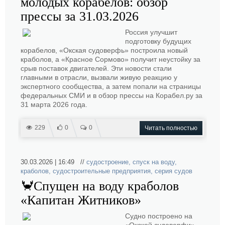
молодых корабелов: обзор
прессы за 31.03.2026
Россия улучшит
подготовку будущих
корабелов, «Окская судоверфь» построила новый
краболов, а «Красное Сормово» получит неустойку за
срыв поставок двигателей. Эти новости стали
главными в отрасли, вызвали живую реакцию у
экспертного сообщества, а затем попали на страницы
федеральных СМИ и в обзор прессы на Корабел.ру за
31 марта 2026 года.
229
0
0
Читать полностью
30.03.2026 | 16:49 //
судостроение
,
спуск на воду
,
краболов
,
судостроительные предприятия
,
серия судов
🦀Спущен на воду краболов
«Капитан Житников»
Судно построено на