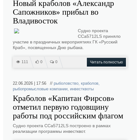
Новый краболов «Александр
Сапожников» прибыл во
Владивосток
Судно проекта
CCa5712LS приняло
участие в праздничных мероприятиях ГК «Русский
Краб», посвященных Дню рыбака.
111
0
0
Читать полностью
22.06.2026 | 17:56 //
рыболовство
,
краболов
,
рыбопромысловые компании
,
инвестквоты
Краболов «Капитан Фирсов»
отметил первую годовщину
работы под российским флагом
Судно проекта ССа5712LS построено в рамках
реализации программы инвестквот.