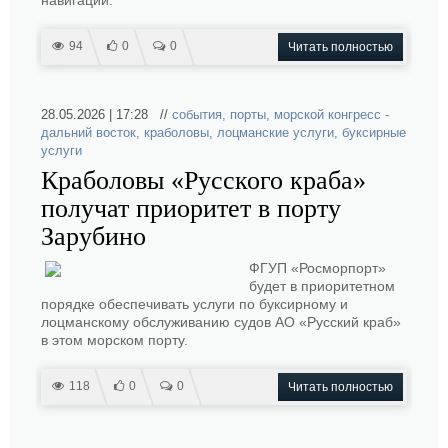
навигации.
94
0
0
Читать полностью
28.05.2026 | 17:28 //
события
,
порты
,
морской конгресс -
дальний восток
,
краболовы
,
лоцманские услуги
,
буксирные
услуги
Краболовы «Русского краба»
получат приоритет в порту
Зарубино
ФГУП «Росморпорт»
будет в приоритетном
порядке обеспечивать услуги по буксирному и
лоцманскому обслуживанию судов АО «Русский краб»
в этом морском порту.
118
0
0
Читать полностью