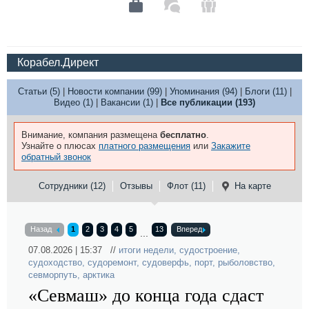
Корабел.Директ
Статьи (5)
|
Новости компании (99)
|
Упоминания (94)
|
Блоги (11)
|
Видео (1)
|
Вакансии (1)
|
Все публикации (193)
Внимание, компания размещена
бесплатно
.
Узнайте о плюсах
платного размещения
или
Закажите
обратный звонок
Сотрудники (12)
Отзывы
Флот (11)
На карте
Назад
1
2
3
4
5
13
Вперед
...
07.08.2026 | 15:37 //
итоги недели
,
судостроение
,
судоходство
,
судоремонт
,
судоверфь
,
порт
,
рыболовство
,
севморпуть
,
арктика
«Севмаш» до конца года сдаст