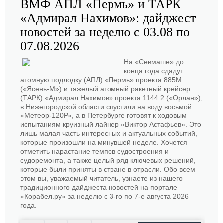
ВМФ АПЛ «Пермь» и ТАРК
«Адмирал Нахимов»: дайджест
новостей за неделю с 03.08 по
07.08.2026
На «Севмаше» до
конца года сдадут
атомную подлодку (АПЛ) «Пермь» проекта 885М
(«Ясень-М») и тяжелый атомный ракетный крейсер
(ТАРК) «Адмирал Нахимов» проекта 1144.2 («Орлан»),
в Нижегородской области спустили на воду восьмой
«Метеор-120Р», а в Петербурге готовят к ходовым
испытаниям круизный лайнер «Виктор Астафьев». Это
лишь малая часть интересных и актуальных событий,
которые произошли на минувшей неделе. Хочется
отметить нарастание темпов судостроения и
судоремонта, а также целый ряд ключевых решений,
которые были приняты в стране в отрасли. Обо всем
этом вы, уважаемый читатель, узнаете из нашего
традиционного дайджеста новостей на портале
«Корабел.ру» за неделю с 3-го по 7-е августа 2026
года.