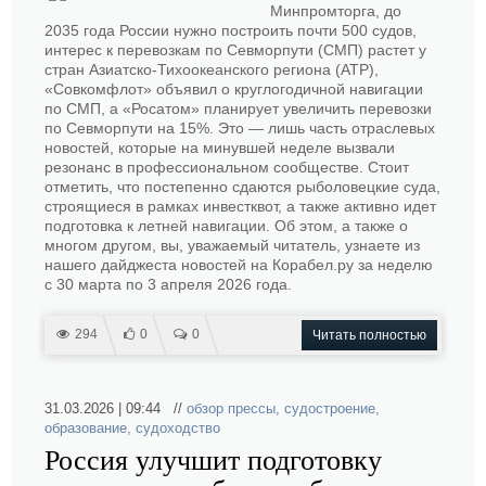
Минпромторга, до
2035 года России нужно построить почти 500 судов,
интерес к перевозкам по Севморпути (СМП) растет у
стран Азиатско-Тихоокеанского региона (АТР),
«Совкомфлот» объявил о круглогодичной навигации
по СМП, а «Росатом» планирует увеличить перевозки
по Севморпути на 15%. Это — лишь часть отраслевых
новостей, которые на минувшей неделе вызвали
резонанс в профессиональном сообществе. Стоит
отметить, что постепенно сдаются рыболовецкие суда,
строящиеся в рамках инвестквот, а также активно идет
подготовка к летней навигации. Об этом, а также о
многом другом, вы, уважаемый читатель, узнаете из
нашего дайджеста новостей на Корабел.ру за неделю
с 30 марта по 3 апреля 2026 года.
294
0
0
Читать полностью
31.03.2026 | 09:44 //
обзор прессы
,
судостроение
,
образование
,
судоходство
Россия улучшит подготовку