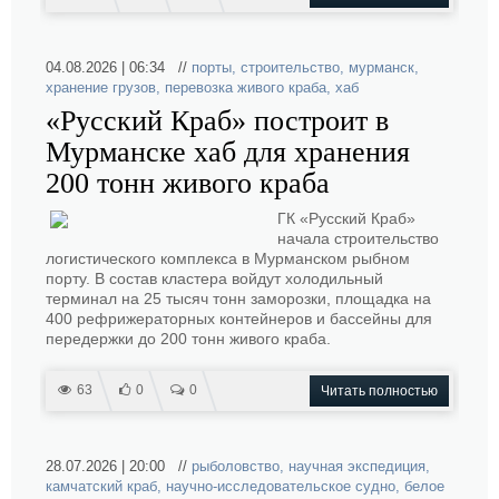
04.08.2026 | 06:34 //
порты
,
строительство
,
мурманск
,
хранение грузов
,
перевозка живого краба
,
хаб
«Русский Краб» построит в
Мурманске хаб для хранения
200 тонн живого краба
ГК «Русский Краб»
начала строительство
логистического комплекса в Мурманском рыбном
порту. В состав кластера войдут холодильный
терминал на 25 тысяч тонн заморозки, площадка на
400 рефрижераторных контейнеров и бассейны для
передержки до 200 тонн живого краба.
63
0
0
Читать полностью
28.07.2026 | 20:00 //
рыболовство
,
научная экспедиция
,
камчатский краб
,
научно-исследовательское судно
,
белое