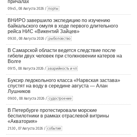
причалах
09:45 , 08 Августа 2026 /
порты
ВНИРО завершило экспедицию по изучению
байкальского омуля в ходе первого длительного
рейса НИС «Викентий Зайцев»
09:30 , 08 Августа 2026 /
рыболовство
В Самарской области ведется следствие после
гибели двух человек при столкновении катеров на
Волге
09:15 , 08 Августа 2026 /
аварийность и чп
Буксир ледокольного класса «Нарвская застава»
спустят на воду в середине августа — Алан
Лушников
09:00 , 08 Августа 2026 /
судостроение
В Петербурге протестировали морские
беспилотники в рамках отраслевой витрины
«Акватория»
21:30 , 07 Августа 2026 /
события