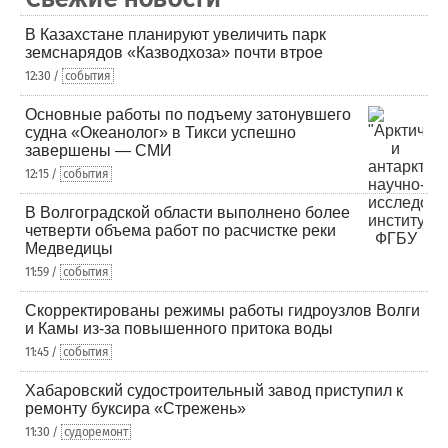
В Казахстане планируют увеличить парк
земснарядов «Казводхоза» почти втрое
12:30 /
события
Основные работы по подъему затонувшего
судна «Океанолог» в Тикси успешно
завершены — СМИ
12:15 /
события
В Волгоградской области выполнено более
четверти объема работ по расчистке реки
Медведицы
11:59 /
события
Скорректированы режимы работы гидроузлов Волги
и Камы из-за повышенного притока воды
11:45 /
события
Хабаровский судостроительный завод приступил к
ремонту буксира «Стрежень»
11:30 /
судоремонт