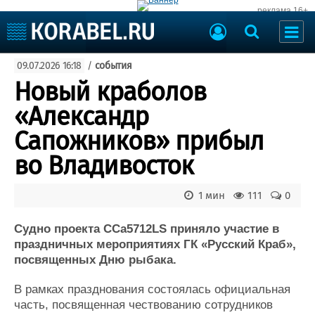
реклама 16+
Судостроение
09.07.2026 16:18
/
события
Судоходство
Судоремонт
Новый краболов
События
Пресс-релизы
«Александр
Порты
Рыболовство
Сапожников» прибыл
ВМФ
Образование
во Владивосток
Яхты и катера
Еще
1 мин
111
0
Судостроение
Торговая площадка
Пульс
Доска объявлений
Судно проекта CCa5712LS приняло участие в
Новости
Продажа флота
праздничных мероприятиях ГК «Русский Краб»,
посвященных Дню рыбака.
Компании
Оборудование
Репутация
Изделия
В рамках празднования состоялась официальная
Работа
Материалы
часть, посвященная чествованию сотрудников
Крюинг
Услуги