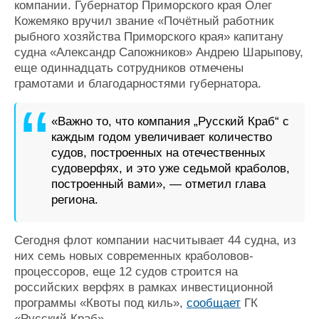
компании. Губернатор Приморского края Олег
Журнал
Кожемяко вручил звание «Почётный работник
Реклама
рыбного хозяйства Приморского края» капитану
судна «Александр Сапожников» Андрею Шарыпову,
еще одиннадцать сотрудников отмечены
Конференции
Флот
грамотами и благодарностями губернатора.
Выставки и семинары
Галерея флота
Личности
Форум
«Важно то, что компания „Русский Краб“ с
Словарь
Отзывы
каждым годом увеличивает количество
Все службы
судов, построенных на отечественных
судоверфях, и это уже седьмой краболов,
построенный вами», — отметил глава
региона.
Сегодня флот компании насчитывает 44 судна, из
них семь новых современных краболовов-
процессоров, еще 12 судов строится на
российских верфях в рамках инвестиционной
программы «Квоты под киль»,
сообщает
ГК
«Русский Краб».