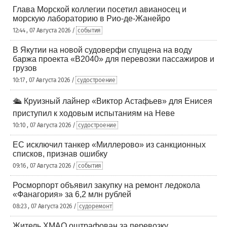
Глава Морской коллегии посетил авианосец и
морскую лабораторию в Рио-де-Жанейро
12:44 , 07 Августа 2026 /
события
В Якутии на новой судоверфи спущена на воду
баржа проекта «В2040» для перевозки пассажиров и
грузов
10:17 , 07 Августа 2026 /
судостроение
🛳️ Круизный лайнер «Виктор Астафьев» для Енисея
приступил к ходовым испытаниям на Неве
10:10 , 07 Августа 2026 /
судостроение
ЕС исключил танкер «Миллерово» из санкционных
списков, признав ошибку
09:16 , 07 Августа 2026 /
события
Росморпорт объявил закупку на ремонт ледокола
«Фанагория» за 6,2 млн рублей
08:23 , 07 Августа 2026 /
судоремонт
Житель ХМАО оштрафован за перевозку