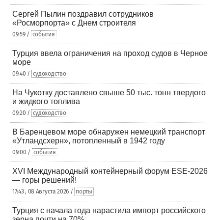
Сергей Пылин поздравил сотрудников
«Росморпорта» с Днем строителя
09:59 /
события
Турция ввела ограничения на проход судов в Черное
море
09:40 /
судоходство
На Чукотку доставлено свыше 50 тыс. тонн твердого
и жидкого топлива
09:20 /
судоходство
В Баренцевом море обнаружен немецкий транспорт
«Утландсхерн», потопленный в 1942 году
09:00 /
события
XVI Международный контейнерный форум ESE-2026
— горы решений!
17:43 , 08 Августа 2026 /
порты
Турция с начала года нарастила импорт российского
зерна почти на 70%