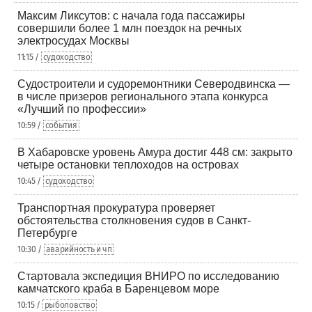
Максим Ликсутов: с начала года пассажиры
совершили более 1 млн поездок на речных
электросудах Москвы
11:15 /
судоходство
Судостроители и судоремонтники Северодвинска —
в числе призеров регионального этапа конкурса
«Лучший по профессии»
10:59 /
события
В Хабаровске уровень Амура достиг 448 см: закрыто
четыре остановки теплоходов на островах
10:45 /
судоходство
Транспортная прокуратура проверяет
обстоятельства столкновения судов в Санкт-
Петербурге
10:30 /
аварийность и чп
Стартовала экспедиция ВНИРО по исследованию
камчатского краба в Баренцевом море
10:15 /
рыболовство