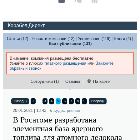
Корабел.Директ
Статьи (12)
|
Новости компании (12)
|
Упоминания (119)
|
Блоги (4)
|
Все публикации (131)
Внимание, компания размещена
бесплатно
.
Узнайте о плюсах
платного размещения
или
Закажите
обратный звонок
Сотрудники (1)
Отзывы
На карте
Назад
1
3
4
5
6
7
8
9
Вперед
...
20.01.2021 | 13:43 //
судостроение
В Росатоме разработана
элементная база ядерного
топлива для атомного ледокола