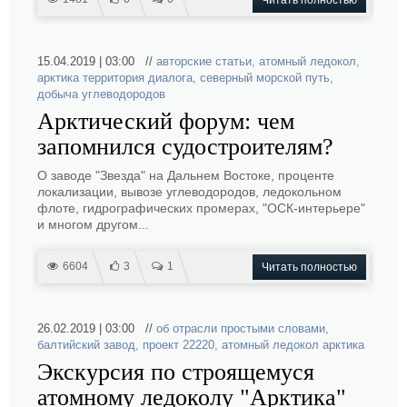
Читать полностью
15.04.2019 | 03:00 //
авторские статьи
,
атомный ледокол
,
арктика территория диалога
,
северный морской путь
,
добыча углеводородов
Арктический форум: чем
запомнился судостроителям?
О заводе "Звезда" на Дальнем Востоке, проценте
локализации, вывозе углеводородов, ледокольном
флоте, гидрографических промерах, "ОСК-интерьере"
и многом другом...
6604
3
1
Читать полностью
26.02.2019 | 03:00 //
об отрасли простыми словами
,
балтийский завод
,
проект 22220
,
атомный ледокол арктика
Экскурсия по строящемуся
атомному ледоколу "Арктика"