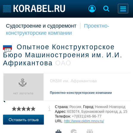
Судостроение и судоремонт
Проектно-
Судостроение
Торговая площадка
конструкторские компании
Пульс
Доска объявлений
Новости
Продажа флота
Опытное Конструкторское
Компании
Оборудование
RU
Бюро Машиностроения им. И.И.
Репутация
Изделия
Африкантова
ОАО
Работа
Материалы
Крюинг
Услуги
Журнал
ОКБМ им. Африкантова
Реклама
Проектно-конструкторские компании
Конференции
Флот
Страна:
Россия,
Город:
Нижний Новгород
Выставки и семинары
Галерея флота
Адрес:
603074, Бурнаковский проезд, д. 15
Телефон:
+7(831)246-96-77
Личности
Форум
Оставить отзыв
URL
:
http://www.okbm.nnov.ru/
Словарь
Отзывы
Все службы