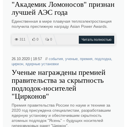
"Академик Ломоносов" признан
лучшей АЭС года
Единственная в мире плавучая теплоэлектростанция
получила престижную награду Asian Power Awards.
311
0
0
Читать полностью
26.10.2020 | 18:57 //
события
,
ученые
,
премия
,
подлодка
,
циркон
,
ядерные установки
Ученые награждены премией
правительства за скрытность
подлодок-носителей
"Цирконов"
Премия правительства России по науке и технике за
2020 год присуждена специалистам, разработавшим
ядерную установку и обеспечившим скрытность
атомных подлодок "Ясень" – будущих носителей
гиперзвуковых ракет "Циркон".