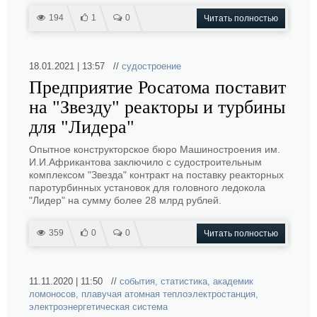
194
1
0
Читать полностью
18.01.2021 | 13:57 //
судостроение
Предприятие Росатома поставит
на "Звезду" реакторы и турбины
для "Лидера"
Опытное конструкторское бюро Машиностроения им.
И.И.Африкантова заключило с судостроительным
комплексом "Звезда" контракт на поставку реакторных
паротурбинных установок для головного ледокола
"Лидер" на сумму более 28 млрд рублей.
359
0
0
Читать полностью
11.11.2020 | 11:50 //
события
,
статистика
,
академик
ломоносов
,
плавучая атомная теплоэлектростанция
,
электроэнергетическая система