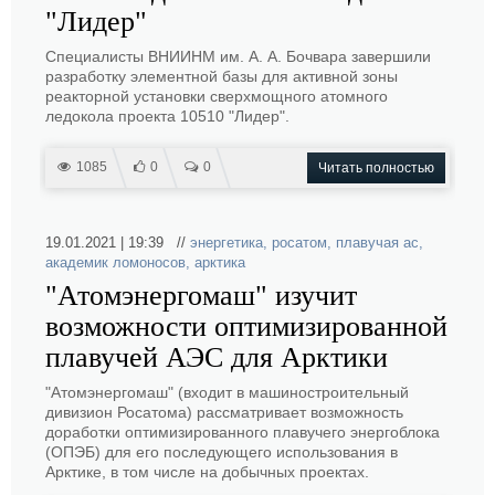
"Лидер"
Специалисты ВНИИНМ им. А. А. Бочвара завершили
разработку элементной базы для активной зоны
реакторной установки сверхмощного атомного
ледокола проекта 10510 "Лидер".
1085
0
0
Читать полностью
19.01.2021 | 19:39 //
энергетика
,
росатом
,
плавучая ас
,
академик ломоносов
,
арктика
"Атомэнергомаш" изучит
возможности оптимизированной
плавучей АЭС для Арктики
"Атомэнергомаш" (входит в машиностроительный
дивизион Росатома) рассматривает возможность
доработки оптимизированного плавучего энергоблока
(ОПЭБ) для его последующего использования в
Арктике, в том числе на добычных проектах.