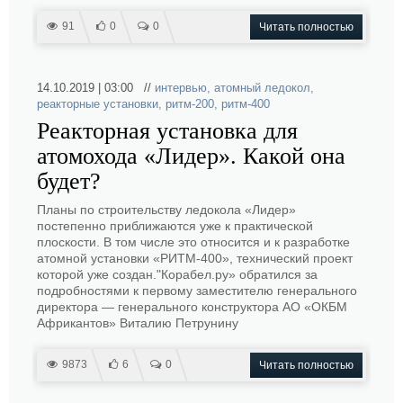
91
0
0
Читать полностью
14.10.2019 | 03:00 //
интервью
,
атомный ледокол
,
реакторные установки
,
ритм-200
,
ритм-400
Реакторная установка для
атомохода «Лидер». Какой она
будет?
Планы по строительству ледокола «Лидер»
постепенно приближаются уже к практической
плоскости. В том числе это относится и к разработке
атомной установки «РИТМ-400», технический проект
которой уже создан."Корабел.ру» обратился за
подробностями к первому заместителю генерального
директора — генерального конструктора АО «ОКБМ
Африкантов» Виталию Петрунину
9873
6
0
Читать полностью