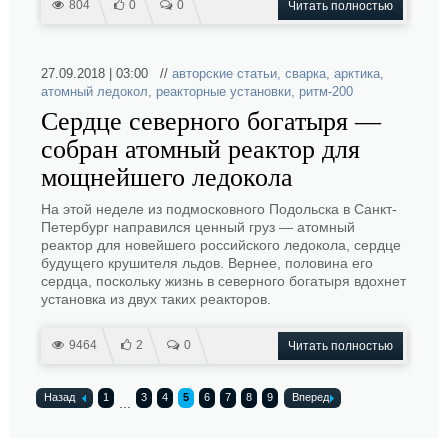
804
0
0
Читать полностью
27.09.2018 | 03:00 //
авторские статьи
,
сварка
,
арктика
,
атомный ледокол
,
реакторные установки
,
ритм-200
Сердце северного богатыря —
собран атомный реактор для
мощнейшего ледокола
На этой неделе из подмосковного Подольска в Санкт-
Петербург направился ценный груз — атомный
реактор для новейшего российского ледокола, сердце
будущего крушителя льдов. Вернее, половина его
сердца, поскольку жизнь в северного богатыря вдохнет
установка из двух таких реакторов.
9464
2
0
Читать полностью
Назад
1
3
4
5
6
7
8
9
Вперед
...