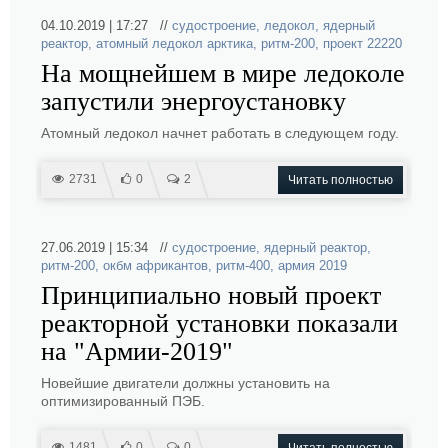
04.10.2019 | 17:27 //
судостроение
,
ледокол
,
ядерный
реактор
,
атомный ледокол арктика
,
ритм-200
,
проект 22220
На мощнейшем в мире ледоколе
запустили энергоустановку
Атомный ледокол начнет работать в следующем году.
2731
0
2
Читать полностью
27.06.2019 | 15:34 //
судостроение
,
ядерный реактор
,
ритм-200
,
окбм африкантов
,
ритм-400
,
армия 2019
Принципиально новый проект
реакторной установки показали
на "Армии-2019"
Новейшие двигатели должны установить на
оптимизированный ПЭБ.
1481
0
0