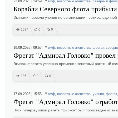
23.09.2025 | 14:59 //
вмф
,
новостные агентства
,
северный флот
Корабли Северного флота прибыли
Экипажи провели учения по организации противолодочной
1087
0
0
19.09.2025 | 09:57 //
вмф
,
новостные агентства
,
фрегат
,
северн
Фрегат "Адмирал Головко" провел
Экипаж фрегата успешно применил зенитный ракетный комп
186
0
0
17.09.2025 | 15:55 //
вмф
,
новостные агентства
,
учения
,
фрегат
Фрегат "Адмирал Головко" отрабо
Пуск гиперзвуковой ракеты "Циркон" был произведен из ак