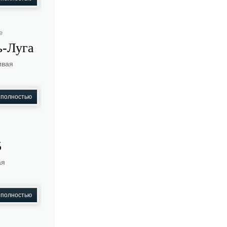
е
ь-Луга
ивая
 полностью
5
ая
 полностью