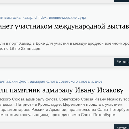
я выставка
,
катар
,
dimdex
,
военно-морские суда
нет участником международной выста
ли в порт Хамад в Дохе для участия в международной военно-мор
т с 19 по 22 января.
Читать
алтийский флот
,
адмирал флота советского союза исаков
ли памятник адмиралу Ивану Исакову
ского Союза адмиралу флота Советского Союза Ивану Исакову то
 отдыха «Патриот» в Кронштадте. Церемония прошла с участием
арламентариев России и Армении, правительства Санкт-Петербург
ментским консультациям, проходившим в Санкт-Петербурге.
Читать