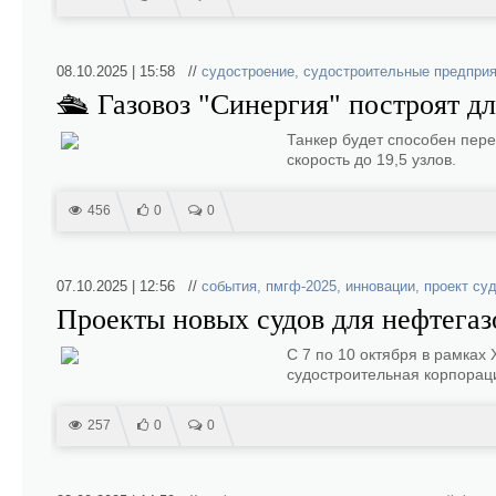
08.10.2025 | 15:58 //
судостроение
,
судостроительные предпри
🛳 Газовоз "Синергия" построят д
Танкер будет способен пере
скорость до 19,5 узлов.
456
0
0
07.10.2025 | 12:56 //
события
,
пмгф-2025
,
инновации
,
проект су
Проекты новых судов для нефтега
C 7 по 10 октября в рамка
судостроительная корпорац
257
0
0