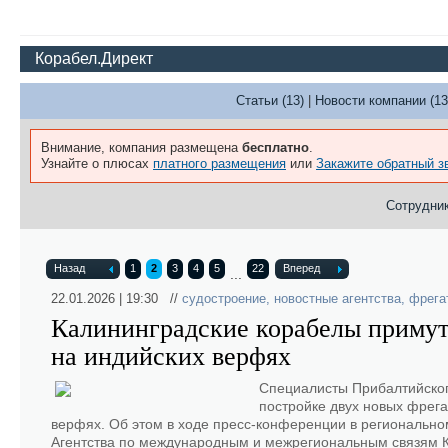
Корабел.Директ
Статьи (13)
|
Новости компании (13
Внимание, компания размещена
бесплатно
.
Узнайте о плюсах
платного размещения
или
Закажите обратный з
Сотрудник
Назад
1
2
3
4
5
22
Вперед
...
22.01.2026 | 19:30 //
судостроение
,
новостные агентства
,
фрега
Калининградские корабелы примут 
на индийских верфях
Специалисты Прибалтийского
постройке двух новых фрега
верфях. Об этом в ходе пресс-конференции в региональн
Агентства по международным и межрегиональным связям К