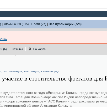
)
|
Упоминания (315)
|
Блоги (27)
|
Все публикации (328)
вонок
и (6)
Отзывы
На карте
т
,
россия-индия
,
вмс индии
,
калининград
участие в строительстве фрегатов для
 судостроительного завода «Янтарь» из Калининграда окажут сод
тов типа Tamal для Военно-морских сил Индии непосредственно н
ом информационном центре «ТАСС Калининград» рассказал руково
алининградской области Александр Калькута.