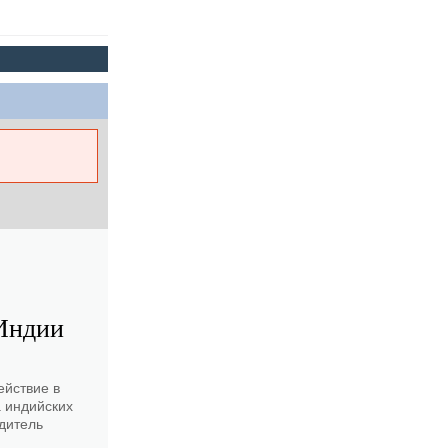
 Индии
ействие в
а индийских
дитель