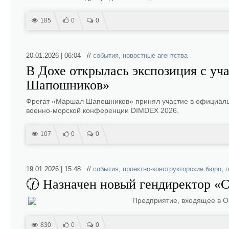
185
0
0
20.01.2026 | 06:04 //
события
,
новостные агентства
В Дохе открылась экспозиция с уч
Шапошников»
Фрегат «Маршал Шапошников» принял участие в официальн
военно-морской конференции DIMDEX 2026.
107
0
0
19.01.2026 | 15:48 //
события
,
проектно-конструкторские бюро
,
г
🕜 Назначен новый гендиректор 
Предприятие, входящее в О
830
0
0