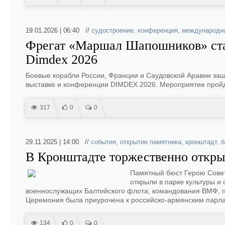
19.01.2026 | 06:40 //
судостроение
,
конференция
,
международна
Фрегат «Маршал Шапошников» ста
Dimdex 2026
Боевые корабли России, Франции и Саудовской Аравии заш
выставке и конференции DIMDEX 2026. Мероприятие пройде
317
0
0
29.11.2025 | 14:00 //
события
,
открытие памятника
,
кронштадт
,
б
В Кронштадте торжественно откры
Памятный бюст Герою Совет
открыли в парке культуры и
военнослужащих Балтийского флота, командования ВМФ, п
Церемония была приурочена к российско-армянским парла
134
0
0