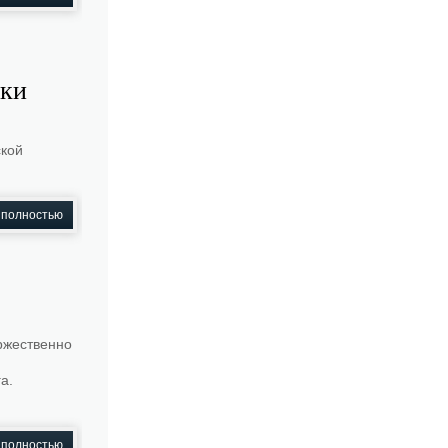
вки
ской
 полностью
ржественно
а.
 полностью