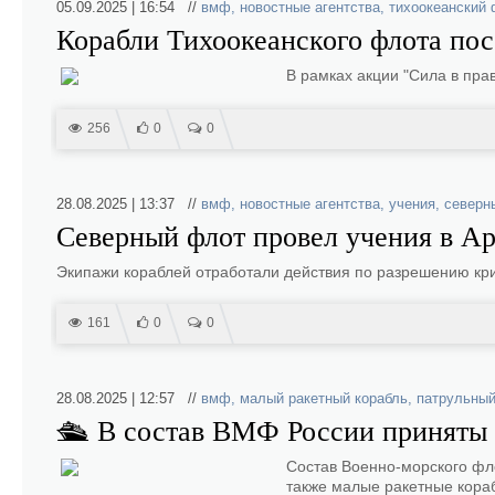
05.09.2025 | 16:54 //
вмф
,
новостные агентства
,
тихоокеанский 
Корабли Тихоокеанского флота пос
В рамках акции "Сила в пра
256
0
0
28.08.2025 | 13:37 //
вмф
,
новостные агентства
,
учения
,
северн
Северный флот провел учения в А
Экипажи кораблей отработали действия по разрешению кри
161
0
0
28.08.2025 | 12:57 //
вмф
,
малый ракетный корабль
,
патрульный
🛳 В состав ВМФ России приняты 
Состав Военно-морского фл
также малые ракетные кора