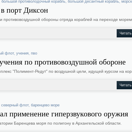
,
большой противолодочный корабль
,
большой десантный корабль
,
морск
 в порт Диксон
 и противовоздушной обороны отряда кораблей на переходе морем
Читать
ый флот
,
учения
,
пво
 учения по противовоздушной обороне
лекс "Полимент-Редут" по воздушной цели, идущей курсом на кор
Читать
,
северный флот
,
баренцево море
тал применение гиперзвукового оружия
ватории Баренцева моря по полигону в Архангельской области.