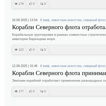
179
0
0
16.09.2025 | 13:54 //
вмф
,
новостные агентства
,
северный флот
Корабли Северного флота отработ
Корабельные группировки в рамках совместных стратегичес
акватории Баренцева моря.
122
0
0
12.09.2025 | 15:46 //
вмф
,
новостные агентства
,
северный флот
Корабли Северного флота принимаю
Экипажи кораблей отработают применение разнородных си
177
0
0