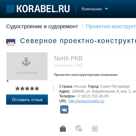
Компании
Судостроение и судоремонт
Проектно-конструк
Судостроение
Торговая площадка
Конфере
Пульс
Доска объявлений
Выставк
Северное проектно-конструк
Новости
Продажа флота
Личност
RU
Компании
Оборудование
Словарь
Репутация
Изделия
North PKB
Работа
Материалы
Северное ПКБ
Крюинг
Услуги
Проектно-конструкторские компании
Журнал
Реклама
Страна:
Россия,
Город:
Санкт-Петербург
Адрес:
198096, ул. Корабельная, 6, кор. 2, ли
Телефон:
+7 (812) 702-30-05
Оставить отзыв
URL
:
http://severnoepkb.ru/