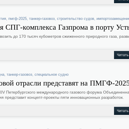
ятия
,
пмгф-2025
,
танкер-газовоз
,
строительство судов
,
импортозамещени
ля СПГ-комплекса Газпрома в порту Уст
возить до 170 тысяч кубометров сжиженного природного газа, разв
Читать
дна
,
танкер-газовоз
,
специальное судно
зовой отрасли представят на ПМГФ-202
х XIV Петербургского международного газового форума Объединенн
ия представит концепт-проекты пяти инновационных разработок.
Читать