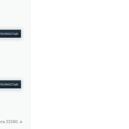
.
 полностью
 полностью
та 22160, а