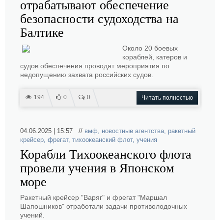
отрабатывают обеспечение
безопасности судоходства на
Балтике
Около 20 боевых
кораблей, катеров и
судов обеспечения проводят мероприятия по
недопущению захвата российских судов.
194
0
0
Читать полностью
04.06.2025 | 15:57 //
вмф
,
новостные агентства
,
ракетный
крейсер
,
фрегат
,
тихоокеанский флот
,
учения
Корабли Тихоокеанского флота
провели учения в Японском
море
Ракетный крейсер "Варяг" и фрегат "Маршал
Шапошников" отработали задачи противолодочных
учений.