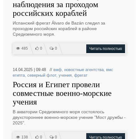
наблюдения за проходом
российских кораблей
Испанский фрегат Álvaro de Bazán следил за
проходом российских кораблей в районе
Средиземного моря.
485
0
0
Читать полностью
14.04.2025 | 09:48 //
вмф
,
новостные агентства
,
вмс
египта
,
северный флот
,
учения
,
фрегат
Россия и Египет провели
совместные военно-морские
учения
В акватории Средиземного моря состоялось
двухстороннее военно-морское учение "Мост дружбы -
2025".
138
0
0
Читать полностью