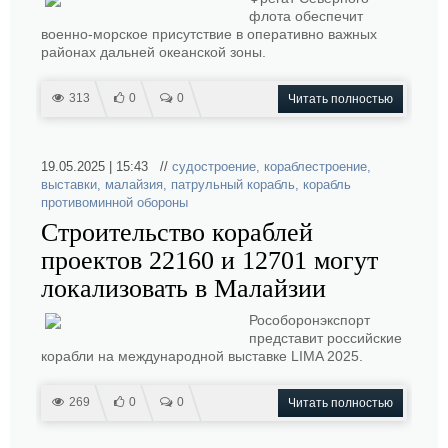
флота обеспечит
военно-морское присутствие в оперативно важных
районах дальней океанской зоны.
313
0
0
Читать полностью
19.05.2025 | 15:43 //
судостроение
,
кораблестроение
,
выставки
,
малайзия
,
патрульный корабль
,
корабль
противоминной обороны
Строительство кораблей
проектов 22160 и 12701 могут
локализовать в Малайзии
Рособоронэкспорт
представит российские
корабли на международной выставке LIMA 2025.
269
0
0
Читать полностью