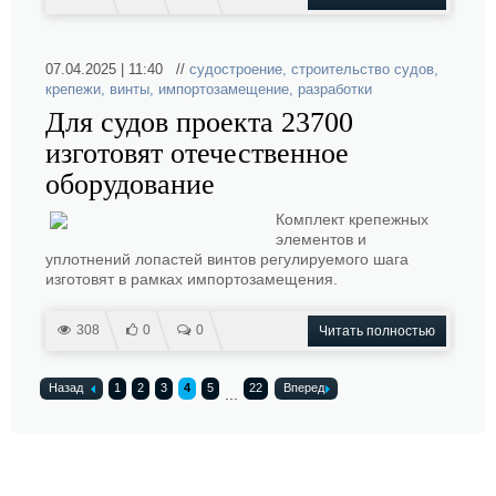
07.04.2025 | 11:40 //
судостроение
,
строительство судов
,
крепежи
,
винты
,
импортозамещение
,
разработки
Для судов проекта 23700
изготовят отечественное
оборудование
Комплект крепежных
элементов и
уплотнений лопастей винтов регулируемого шага
изготовят в рамках импортозамещения.
308
0
0
Читать полностью
Назад
1
2
3
4
5
22
Вперед
...