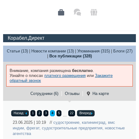
Корабел.Директ
Статьи (13)
|
Новости компании (13)
|
Упоминания (315)
|
Блоги (27)
|
Все публикации (328)
Внимание, компания размещена
бесплатно
.
Узнайте о плюсах
платного размещения
или
Закажите
обратный звонок
Сотрудники (6)
Отзывы
На карте
Назад
1
2
3
4
5
22
Вперед
...
23.06.2025 | 10:19 //
судостроение
,
калининград
,
вмс
индии
,
фрегат
,
судостроительные предприятия
,
новостные
агентства