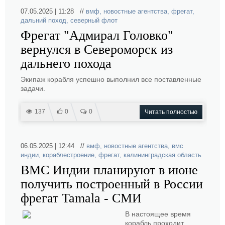
07.05.2025 | 11:28 //
вмф
,
новостные агентства
,
фрегат
,
дальний поход
,
северный флот
Фрегат "Адмирал Головко"
вернулся в Североморск из
дальнего похода
Экипаж корабля успешно выполнил все поставленные
задачи.
137
0
0
Читать полностью
06.05.2025 | 12:44 //
вмф
,
новостные агентства
,
вмс
индии
,
кораблестроение
,
фрегат
,
калининградская область
ВМС Индии планируют в июне
получить построенный в России
фрегат Tamala - СМИ
В настоящее время
корабль проходит