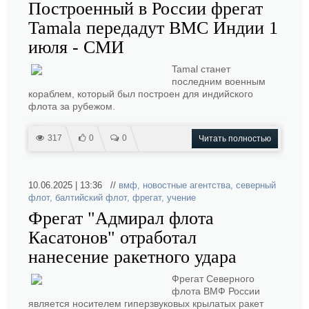
Построенный в России фрегат
Tamala передадут ВМС Индии 1
июля - СМИ
Tamal станет
последним военным
кораблем, который был построен для индийского
флота за рубежом.
317
0
0
Читать полностью
10.06.2025 | 13:36 //
вмф
,
новостные агентства
,
северный
флот
,
балтийский флот
,
фрегат
,
учение
Фрегат "Адмирал флота
Касатонов" отработал
нанесение ракетного удара
Фрегат Северного
флота ВМФ России
является носителем гиперзвуковых крылатых ракет