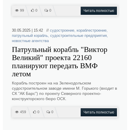
99
0
0
Читать полностью
30.05.2025 | 15:42 //
судостроение
,
кораблестроение
,
патрульный корабль
,
судостроительные предприятия
,
новостные агентства
Патрульный корабль "Виктор
Великий" проекта 22160
планируют передать ВМФ
летом
Корабль построен на на Зеленодольском
судостроительном заводе имени М. Горького (входит в
СК "АК Барс") по проекту Северного проектно-
конструкторского бюро ОСК.
459
0
0
Читать полностью