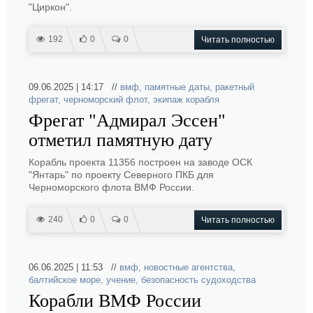
"Циркон".
192
0
0
Читать полностью
09.06.2025 | 14:17 //
вмф
,
памятные даты
,
ракетный
фрегат
,
черноморский флот
,
экипаж корабля
Фрегат "Адмирал Эссен"
отметил памятную дату
Корабль проекта 11356 построен на заводе ОСК
"Янтарь" по проекту Северного ПКБ для
Черноморского флота ВМФ России.
240
0
0
Читать полностью
06.06.2025 | 11:53 //
вмф
,
новостные агентства
,
балтийское море
,
учение
,
безопасность судоходства
Корабли ВМФ России