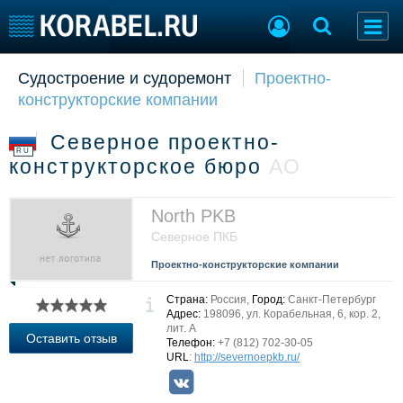
Судостроение и судоремонт
Проектно-
Судостроение
Торговая площадка
конструкторские компании
Пульс
Доска объявлений
Новости
Продажа флота
Северное проектно-
Компании
Оборудование
RU
конструкторское бюро
АО
Репутация
Изделия
Работа
Материалы
Крюинг
Услуги
North PKB
Журнал
Северное ПКБ
Реклама
Проектно-конструкторские компании
Страна:
Россия,
Город:
Санкт-Петербург
Конференции
Флот
Адрес:
198096, ул. Корабельная, 6, кор. 2,
лит. А
Выставки и семинары
Галерея флота
Оставить отзыв
Телефон:
+7 (812) 702-30-05
Личности
Форум
URL
:
http://severnoepkb.ru/
Словарь
Отзывы
Все службы