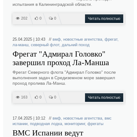
испытания в Калининградской области.
202
0
0
Читать полностью
25.04.2025 | 10:43 //
вмф
,
новостные агентства
,
фрегат
,
ла-манш
,
северный флот
,
дальний поход
Фрегат "Адмирал Головко"
завершил проход Ла-Манша
Фрегат Северного флота "Адмирал Головко" после
выполнения задач в Средиземном море завершил
проход пролива Ла-Манш.
163
0
0
Читать полностью
17.04.2025 | 10:12 //
вмф
,
новостные агентства
,
вмс
испании
,
подводная лодка
,
мониторинг
,
фрегаты
ВМС Испании ведут