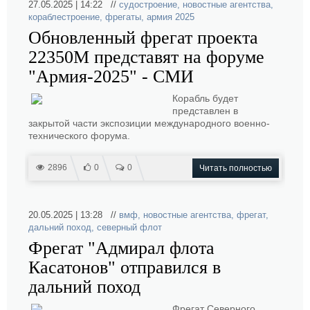
27.05.2025 | 14:22 //
судостроение
,
новостные агентства
,
кораблестроение
,
фрегаты
,
армия 2025
Обновленный фрегат проекта
22350М представят на форуме
"Армия-2025" - СМИ
Корабль будет
представлен в
закрытой части экспозиции международного военно-
технического форума.
2896
0
0
Читать полностью
20.05.2025 | 13:28 //
вмф
,
новостные агентства
,
фрегат
,
дальний поход
,
северный флот
Фрегат "Адмирал флота
Касатонов" отправился в
дальний поход
Фрегат Северного