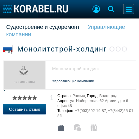
Судостроение и судоремонт
Управляющие
Судостроение
Торговая площадка
компании
Пульс
Доска объявлений
Новости
Продажа флота
Монолитстрой-холдинг
ООО
Компании
Оборудование
RU
Репутация
Изделия
Работа
Материалы
Монолитстрой-холдинг
Крюинг
Услуги
Журнал
Управляющие компании
Реклама
Страна:
Россия,
Город:
Волгоград
Адрес:
ул. Набережная 62 Армии, дом 6
офис 48
Конференции
Флот
Оставить отзыв
Телефон:
+7(903)592-19-87, +7(8442)55-01-
Выставки и семинары
Галерея флота
56
Личности
Форум
Словарь
Отзывы
Все службы