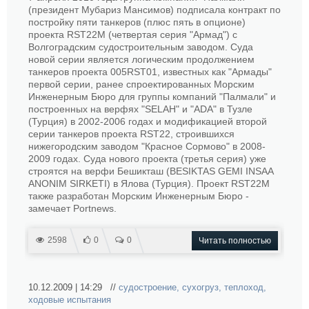
(президент Мубариз Мансимов) подписала контракт по
постройку пяти танкеров (плюс пять в опционе)
проекта RST22M (четвертая серия "Армад") с
Волгоградским судостроительным заводом. Суда
новой серии является логическим продолжением
танкеров проекта 005RST01, известных как "Армады"
первой серии, ранее спроектированных Морским
Инженерным Бюро для группы компаний "Палмали" и
построенных на верфях "SELAH" и "ADA" в Тузле
(Турция) в 2002-2006 годах и модификацией второй
серии танкеров проекта RST22, строившихся
нижегородским заводом "Красное Сормово" в 2008-
2009 годах. Суда нового проекта (третья серия) уже
строятся на верфи Бешикташ (BESIKTAS GEMI INSAA
ANONIM SIRKETI) в Ялова (Турция). Проект RST22M
также разработан Морским Инженерным Бюро -
замечает Portnews.
2598
0
0
Читать полностью
10.12.2009 | 14:29 //
судостроение
,
сухогруз
,
теплоход
,
ходовые испытания