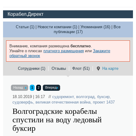
Корабел.Директ
Статьи (1)
|
Новости компании (1)
|
Упоминания (16)
|
Все
публикации (17)
Внимание, компания размещена
бесплатно
.
Узнайте о плюсах
платного размещения
или
Закажите
обратный звонок
Сотрудники (1)
Отзывы
Флот (51)
На карте
Назад
1
2
Вперед
18.10.2019 | 16:17 //
судоремонт
,
волгоград
,
буксир
,
судоверфь
,
великая отечественная война
,
проект 1437
Волгоградские корабелы
спустили на воду ледовый
буксир