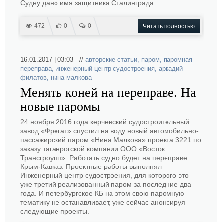
Судну дано имя защитника Сталинграда.
472
0
0
Читать полностью
16.01.2017 | 03:03 //
авторские статьи
,
паром
,
паромная
переправа
,
инженерный центр судостроения
,
аркадий
филатов
,
нина малкова
Менять коней на переправе. На
новые паромы
24 ноября 2016 года керченский судостроительный
завод «Фрегат» спустил на воду новый автомобильно-
пассажирский паром «Нина Малкова» проекта 3221 по
заказу таганрогской компании ООО «Восток
Трансгроупп». Работать судно будет на переправе
Крым-Кавказ. Проектные работы выполнял
Инженерный центр судостроения, для которого это
уже третий реализованный паром за последние два
года. И петербургское КБ на этом свою паромную
тематику не останавливает, уже сейчас анонсируя
следующие проекты.