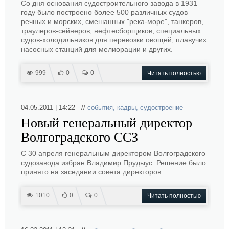
Со дня основания судостроительного завода в 1931
году было построено более 500 различных судов –
речных и морских, смешанных "река-море", танкеров,
траулеров-сейнеров, нефтесборщиков, специальных
судов-холодильников для перевозки овощей, плавучих
насосных станций для мелиорации и других.
999
0
0
Читать полностью
04.05.2011 | 14:22 //
события
,
кадры
,
судостроение
Новый генеральный директор
Волгоградского ССЗ
С 30 апреля генеральным директором Волгоградского
судозавода избран Владимир Прудыус. Решение было
принято на заседании совета директоров.
1010
0
0
Читать полностью