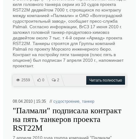
киля головного танкера серии из 10 судов проекта
RST22M дедвейтом 7000 т, строящихся по контракту
между компанией «Палмали» и ОАО «Волгоградский
судостроительный завод», сообщает пресс-служба
Palmali. Согласно информации, ВгСЗ 17 июня 2010 г.
заложил головной танкер-продуктовоз-химовоз
дедвейтом около 7 тыс. т 4-й серии «Армад» проекта
RST22M. Танкеры строятся для Группы компаний
Palmali по проекту Морского инженерного бюро.
Контракт на постройку пяти танкеров (плюс пять в
опционе) был подписан 7 апреля 2010 г., напоминает
проектант.
2559
0
2
Читать полностью
08.04.2010 | 15:35 //
судостроение
,
танкер
"Палмали" подписала контракт
на пять танкеров проекта
RST22M
7 апреля 2010 года группа компаний "Палмали"