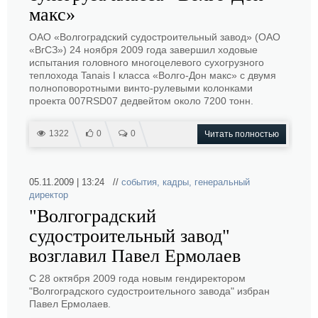
макс»
ОАО «Волгоградский судостроительный завод» (ОАО
«ВгСЗ») 24 ноября 2009 года завершил ходовые
испытания головного многоцелевого сухогрузного
теплохода Tanais I класса «Волго-Дон макс» с двумя
полноповоротными винто-рулевыми колонками
проекта 007RSD07 дедвейтом около 7200 тонн.
1322
0
0
Читать полностью
05.11.2009 | 13:24 //
события
,
кадры
,
генеральный
директор
"Волгоградский
судостроительный завод"
возглавил Павел Ермолаев
С 28 октября 2009 года новым гендиректором
"Волгоградского судостроительного завода" избран
Павел Ермолаев.