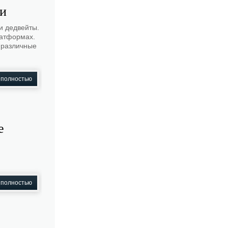
ки
и дедвейты.
латформах.
 различные
 полностью
е
 полностью