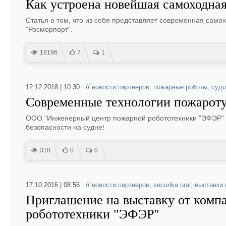
Как устроена новейшая самоходная
Статья о том, что из себя представляет современная само
"Росморпорт".
18196
7
1
12.12.2018 | 10:30 //
новости партнеров
,
пожарные роботы
,
судо
Современные технологии пожароту
ООО "Инженерный центр пожарной робототехники "ЭФЭР" 
безопасности на судне!
310
0
0
17.10.2016 | 08:56 //
новости партнеров
,
securika ural
,
выставки
Приглашение на выставку от ком
робототехники "ЭФЭР"