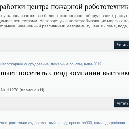
зработки центра пожарной робототехни
их устанавливается все более технологичное оборудование, растут 
яющимися веществами. Не говоря уж о нефтедобывающих морских п
ент рынка, начиненный различными методами тушения - пена, вода,
Читать
тивопожарное оборудование
,
пожарные роботы
,
нева-2019
ает посетить стенд компании выставк
 № H1270 (павильон H).
Читать
удостроительно-судоремонтный завод
,
проект hb900
,
шаланда рабочая