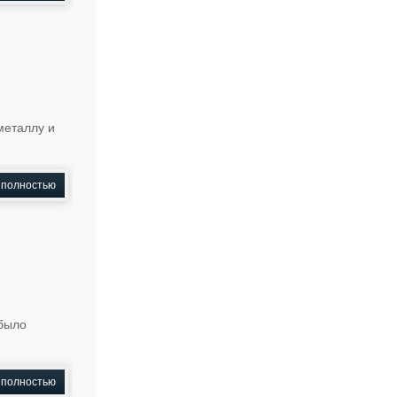
металлу и
 полностью
 было
 полностью