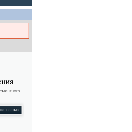
ения
ремонтного
 полностью