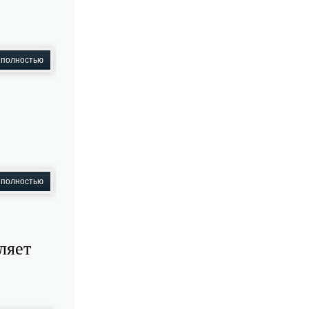
 полностью
 полностью
ляет