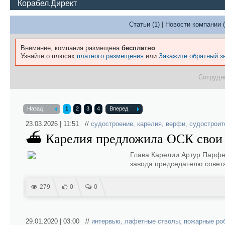
Корабел.Директ
Статьи (1)
|
Новости компании (
Внимание, компания размещена
бесплатно
.
Узнайте о плюсах
платного размещения
или
Закажите обратный з
Сотрудн
Назад
1
2
3
4
Вперед
23.03.2026 | 11:51 //
судостроение
,
карелия
,
верфи
,
судостроит
⛴ Карелия предложила ОСК свои 
Глава Карелии Артур Парфе
завода председателю совет
279
0
0
29.01.2020 | 03:00 //
интервью
,
лафетные стволы
,
пожарные ро