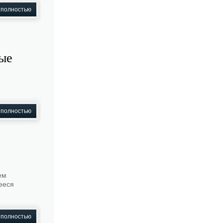
 полностью
ые
 полностью
ем
ееся
 полностью