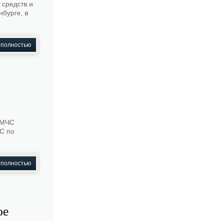
 средств и
нбурге, в
 полностью
а МЧС
С по
 полностью
ое