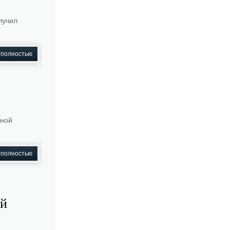
лучил
 полностью
рной
 полностью
ой