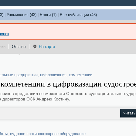
3)
|
Упоминания (43)
|
Блоги (1)
|
Все публикации (46)
вонок
ики
Отзывы
На карте
ельные предприятия
,
цифровизация
,
компетенции
компетенции в цифровизации судостро
нчиков представил возможности Онежского судостроительно-судо
а директоров ОСК Андрею Костину.
Читать
боты
,
судовое противопожарное оборудование