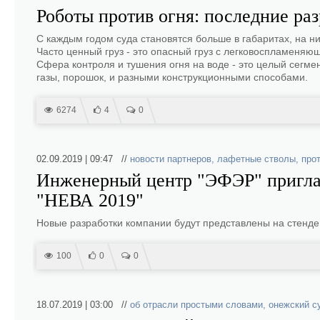
Роботы против огня: последние ра
С каждым годом суда становятся больше в габаритах, на н
Часто ценный груз - это опасный груз с легковоспламен
Сфера контроля и тушения огня на воде - это целый сегм
газы, порошок, и разными конструкционными способами.
6274
4
0
02.09.2019 | 09:47 //
новости партнеров
,
лафетные стволы
,
про
Инженерный центр "ЭФЭР" приглаш
"НЕВА 2019"
Новые разработки компании будут представлены на стенде
100
0
0
18.07.2019 | 03:00 //
об отрасли простыми словами
,
онежский с