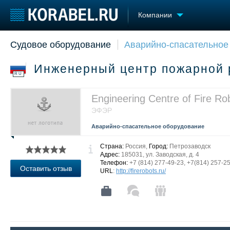
Компании
Судовое оборудование
Аварийно-спасательное
Судостроение
Торговая площадка
Конфере
Пульс
Доска объявлений
Выставк
Инженерный центр пожарной 
Новости
Продажа флота
Личност
RU
Компании
Оборудование
Словарь
Репутация
Изделия
Engineering Centre of Fire Ro
Работа
Материалы
ЭФЭР
Крюинг
Услуги
Аварийно-спасательное оборудование
Журнал
Реклама
Страна:
Россия,
Город:
Петрозаводск
Адрес:
185031, ул. Заводская, д. 4
Телефон:
+7 (814) 277-49-23, +7(814) 257-2
Оставить отзыв
URL
:
http://firerobots.ru/