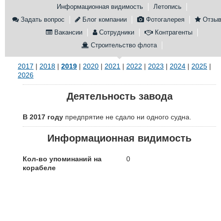
Информационная видимость
Летопись
Конференции
Флот
Задать вопрос
Блог компании
Фотогалерея
Отзы
Выставки и семинары
Галерея флота
Вакансии
Сотрудники
Контрагенты
Личности
Форум
Строительство флота
Словарь
Отзывы
Все службы
2017
|
2018
|
2019
|
2020
|
2021
|
2022
|
2023
|
2024
|
2025
|
2026
Деятельность завода
В 2017 году
предпрятие не сдало ни одного судна.
Информационная видимость
Кол-во упоминаний на
0
корабеле