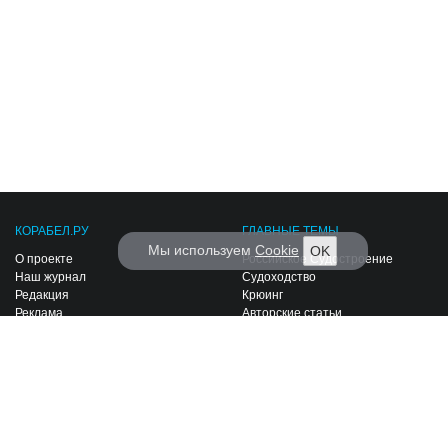
КОРАБЕЛ.РУ
ГЛАВНЫЕ ТЕМЫ
Мы используем
Cookie
OK
О проекте
Российское Судостроение
Наш журнал
Судоходство
Редакция
Крюинг
Реклама
Авторские статьи
Клуб Корабел.ру
Наши репортажи
Пользовательское соглашение
Архив новостей
Политика конфиденциальности
Информация для правообладателей
Карта сайта
F.A.Q.