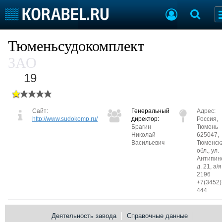
Судостроение
Предприятия
Тюменьсудокомплект
Пульс отрасли
Летопись
ЗАО
Рейтинг
19
О рейтинге
Судостроение
Сайт:
Торговая площадка
Генеральный
Адрес:
http://www.sudokomp.ru/
директор:
Россия,
Пульс
Доска объявлений
Брагин
Тюмень
Новости
Продажа флота
Николай
625047,
Васильевич
Тюменск
Компании
Оборудование
обл., ул.
Репутация
Изделия
Антипин
д. 21, а/я
Работа
Материалы
2196
Крюинг
Услуги
+7(3452)
444
Журнал
Реклама
Деятельность завода
Справочные данные