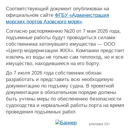
Журнал
Соответствующий документ опубликован на
Реклама
официальном сайте
ФГБУ «Администрация
морских портов Азовского моря»
.
Конференции
Флот
Согласно распоряжению №20 от 7 мая 2026 года,
подъемные работы будут проводиться силами
Выставки и семинары
Галерея флота
собственника затонувшего имущества — ООО
Личности
Форум
«Центр модернизации ЖКХ». Компании предстоит
Словарь
Отзывы
извлечь из воды не только сам теплоход, но и все
Все службы
имущество, находившееся на его борту.
До 7 июля 2026 года собственник обязан
разработать и представить всю необходимую
документацию по подъему судна. В проектной
документации в обязательном порядке должны
быть учтены меры по обеспечению безопасности
судоходства и нормальной работы порта на время
проведения подъемных работ.
реклама 16+