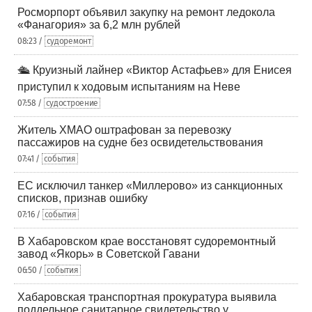
Росморпорт объявил закупку на ремонт ледокола
«Фанагория» за 6,2 млн рублей
08:23 /
судоремонт
🛳️ Круизный лайнер «Виктор Астафьев» для Енисея
приступил к ходовым испытаниям на Неве
07:58 /
судостроение
Житель ХМАО оштрафован за перевозку
пассажиров на судне без освидетельствования
07:41 /
события
ЕС исключил танкер «Миллерово» из санкционных
списков, признав ошибку
07:16 /
события
В Хабаровском крае восстановят судоремонтный
завод «Якорь» в Советской Гавани
06:50 /
события
Хабаровская транспортная прокуратура выявила
поддельное санитарное свидетельство у