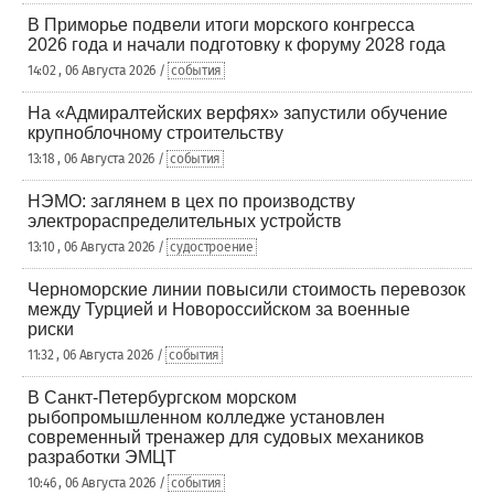
В Приморье подвели итоги морского конгресса
2026 года и начали подготовку к форуму 2028 года
14:02 , 06 Августа 2026 /
события
На «Адмиралтейских верфях» запустили обучение
крупноблочному строительству
13:18 , 06 Августа 2026 /
события
НЭМО: заглянем в цех по производству
электрораспределительных устройств
13:10 , 06 Августа 2026 /
судостроение
Черноморские линии повысили стоимость перевозок
между Турцией и Новороссийском за военные
риски
11:32 , 06 Августа 2026 /
события
В Санкт-Петербургском морском
рыбопромышленном колледже установлен
современный тренажер для судовых механиков
разработки ЭМЦТ
10:46 , 06 Августа 2026 /
события