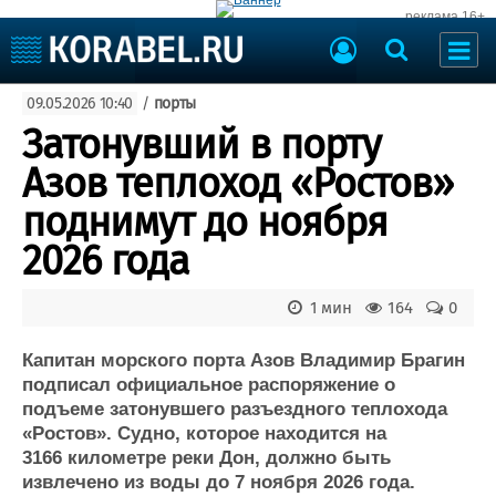
реклама 16+
Судостроение
09.05.2026 10:40
/
порты
Судоходство
Судоремонт
Затонувший в порту
События
Пресс-релизы
Азов теплоход «Ростов»
Порты
Рыболовство
поднимут до ноября
ВМФ
Образование
2026 года
Яхты и катера
Еще
1 мин
164
0
Судостроение
Торговая площадка
Пульс
Доска объявлений
Капитан морского порта Азов Владимир Брагин
Новости
Продажа флота
подписал официальное распоряжение о
подъеме затонувшего разъездного теплохода
Компании
Оборудование
«Ростов». Судно, которое находится на
Репутация
Изделия
3166 километре реки Дон, должно быть
Работа
Материалы
извлечено из воды до 7 ноября 2026 года.
Крюинг
Услуги