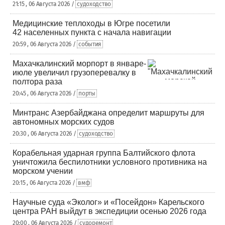
21:15 , 06 Августа 2026 /
судоходство
Медицинские теплоходы в Югре посетили
42 населенных пункта с начала навигации
20:59 , 06 Августа 2026 /
события
Махачкалинский морпорт в январе-
июле увеличил грузоперевалку в
полтора раза
20:45 , 06 Августа 2026 /
порты
Минтранс Азербайджана определит маршруты для
автономных морских судов
20:30 , 06 Августа 2026 /
судоходство
Корабельная ударная группа Балтийского флота
уничтожила беспилотники условного противника на
морском учении
20:15 , 06 Августа 2026 /
вмф
Научные суда «Эколог» и «Посейдон» Карельского
центра РАН выйдут в экспедиции осенью 2026 года
20:00 , 06 Августа 2026 /
судоремонт