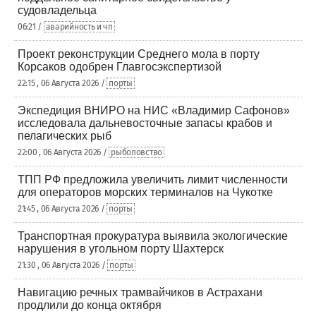
судовладельца
06:21 /
аварийность и чп
Проект реконструкции Среднего мола в порту
Корсаков одобрен Главгосэкспертизой
22:15 , 06 Августа 2026 /
порты
Экспедиция ВНИРО на НИС «Владимир Сафонов»
исследовала дальневосточные запасы крабов и
пелагических рыб
22:00 , 06 Августа 2026 /
рыболовство
ТПП РФ предложила увеличить лимит численности
для операторов морских терминалов на Чукотке
21:45 , 06 Августа 2026 /
порты
Транспортная прокуратура выявила экологические
нарушения в угольном порту Шахтерск
21:30 , 06 Августа 2026 /
порты
Навигацию речных трамвайчиков в Астрахани
продлили до конца октября