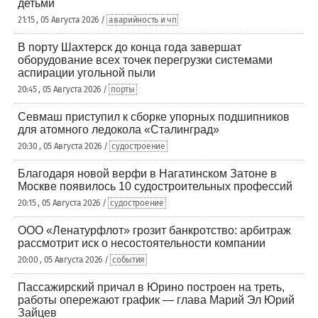
детьми
21:15 , 05 Августа 2026 /
аварийность и чп
В порту Шахтерск до конца года завершат
оборудование всех точек перегрузки системами
аспирации угольной пыли
20:45 , 05 Августа 2026 /
порты
Севмаш приступил к сборке упорных подшипников
для атомного ледокола «Сталинград»
20:30 , 05 Августа 2026 /
судостроение
Благодаря новой верфи в Нагатинском Затоне в
Москве появилось 10 судостроительных профессий
20:15 , 05 Августа 2026 /
судостроение
ООО «Ленатурфлот» грозит банкротство: арбитраж
рассмотрит иск о несостоятельности компании
20:00 , 05 Августа 2026 /
события
Пассажирский причал в Юрино построен на треть,
работы опережают график — глава Марий Эл Юрий
Зайцев