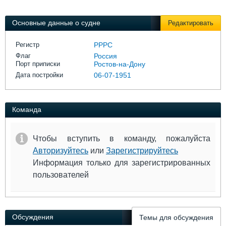
Выставки и семинары
Галерея флота
Личности
Форум
Основные данные о судне
Редактировать
Словарь
Отзывы
Все службы
Регистр
РРРС
Флаг
Россия
Порт приписки
Ростов-на-Дону
Дата постройки
06-07-1951
Команда
Чтобы вступить в команду, пожалуйста
Авторизуйтесь
или
Зарегистрируйтесь
Информация только для зарегистрированных
пользователей
Обсуждения
Темы для обсуждения