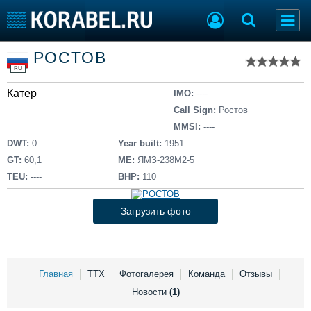
Список судов
РОСТОВ
Тип судна
Добавить судно
RU
Добавить проект
Катер
Последние 100
IMO:
----
Call Sign:
Ростов
Судостроение
Торговая площадка
MMSI:
----
Пульс
Доска объявлений
DWT:
0
Year built:
1951
Новости
Продажа флота
GT:
60,1
ME:
ЯМЗ-238М2-5
Компании
Оборудование
TEU:
----
BHP:
110
Репутация
Изделия
Работа
Материалы
Загрузить фото
Крюинг
Услуги
Журнал
Реклама
Главная
ТТХ
Фотогалерея
Команда
Отзывы
Новости
(1)
Конференции
Флот