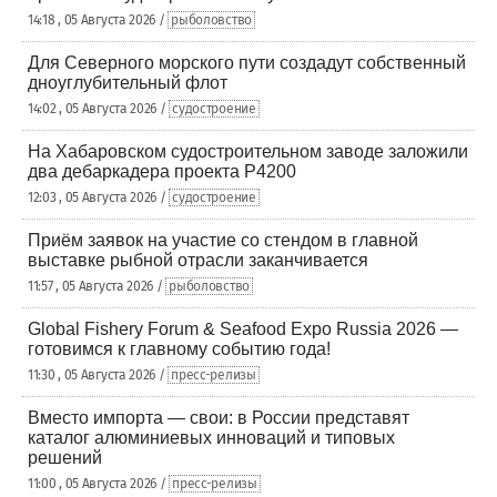
14:18 , 05 Августа 2026 /
рыболовство
Для Северного морского пути создадут собственный
дноуглубительный флот
14:02 , 05 Августа 2026 /
судостроение
На Хабаровском судостроительном заводе заложили
два дебаркадера проекта Р4200
12:03 , 05 Августа 2026 /
судостроение
Приём заявок на участие со стендом в главной
выставке рыбной отрасли заканчивается
11:57 , 05 Августа 2026 /
рыболовство
Global Fishery Forum & Seafood Expo Russia 2026 —
готовимся к главному событию года!
11:30 , 05 Августа 2026 /
пресс-релизы
Вместо импорта — свои: в России представят
каталог алюминиевых инноваций и типовых
решений
11:00 , 05 Августа 2026 /
пресс-релизы