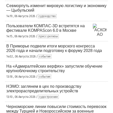
Севморпуть изменит мировую логистику и экономику
— Цыбульский
14:19 , 06 Августа 2026 /
судоходство
Пользователи КОМПАС-3D встретятся на
фестивале KOMPAScon 6.0 в Москве
14:15 , 06 Августа 2026 /
пресс-релизы
В Приморье подвели итоги морского конгресса
2026 года и начали подготовку к форуму 2028 года
14:02 , 06 Августа 2026 /
события
На «Адмиралтейских верфях» запустили обучение
крупноблочному строительству
13:18 , 06 Августа 2026 /
события
НЭМО: заглянем в цех по производству
электрораспределительных устройств
13:10 , 06 Августа 2026 /
судостроение
Черноморские линии повысили стоимость перевозок
между Турцией и Новороссийском за военные