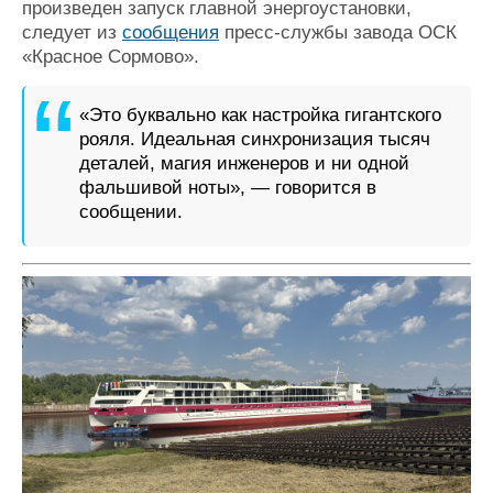
произведен запуск главной энергоустановки,
Журнал
следует из
сообщения
пресс-службы завода ОСК
Реклама
«Красное Сормово».
Конференции
Флот
«Это буквально как настройка гигантского
рояля. Идеальная синхронизация тысяч
Выставки и семинары
Галерея флота
деталей, магия инженеров и ни одной
Личности
Форум
фальшивой ноты», — говорится в
Словарь
Отзывы
сообщении.
Все службы