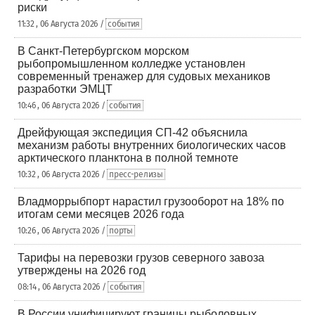
риски
11:32 , 06 Августа 2026 /
события
В Санкт-Петербургском морском
рыбопромышленном колледже установлен
современный тренажер для судовых механиков
разработки ЭМЦТ
10:46 , 06 Августа 2026 /
события
Дрейфующая экспедиция СП-42 объяснила
механизм работы внутренних биологических часов
арктического планктона в полной темноте
10:32 , 06 Августа 2026 /
пресс-релизы
Владморрыбпорт нарастил грузооборот на 18% по
итогам семи месяцев 2026 года
10:26 , 06 Августа 2026 /
порты
Тарифы на перевозки грузов северного завоза
утверждены на 2026 год
08:14 , 06 Августа 2026 /
события
В России унифицируют границы рыболовных