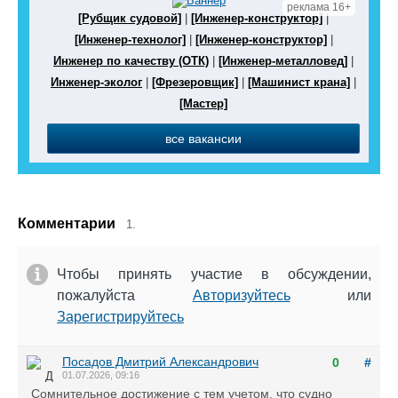
реклама 16+
[Рубщик судовой]
|
[Инженер-конструктор]
|
[Инженер-технолог]
|
[Инженер-конструктор]
|
Инженер по качеству (ОТК)
|
[Инженер-металловед]
|
Инженер-эколог
|
[Фрезеровщик]
|
[Машинист крана]
|
[Мастер]
все вакансии
Комментарии
1.
Чтобы принять участие в обсуждении,
пожалуйста
Авторизуйтесь
или
Зарегистрируйтесь
Посадов Дмитрий Александрович
0
#
01.07.2026, 09:16
Сомнительное достижение с тем учетом, что судно