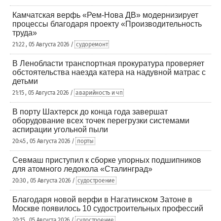
Камчатская верфь «Рем-Нова ДВ» модернизирует
процессы благодаря проекту «Производительность
труда»
21:22 , 05 Августа 2026 /
судоремонт
В Ленобласти транспортная прокуратура проверяет
обстоятельства наезда катера на надувной матрас с
детьми
21:15 , 05 Августа 2026 /
аварийность и чп
В порту Шахтерск до конца года завершат
оборудование всех точек перегрузки системами
аспирации угольной пыли
20:45 , 05 Августа 2026 /
порты
Севмаш приступил к сборке упорных подшипников
для атомного ледокола «Сталинград»
20:30 , 05 Августа 2026 /
судостроение
Благодаря новой верфи в Нагатинском Затоне в
Москве появилось 10 судостроительных профессий
20:15 , 05 Августа 2026 /
судостроение