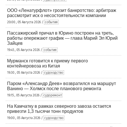
ООО «Ленатурфлот» грозит банкротство: арбитраж
рассмотрит иск о несостоятельности компании
20:00 , 05 Августа 2026 /
события
Пассажирский причал в Юрино построен на треть,
работы опережают график — глава Марий Эл Юрий
Зайцев
19:45 , 05 Августа 2026 /
события
Мурманск готовится к приему первого
контейнеровоза из Китая
19:30 , 05 Августа 2026 /
судоходство
Паром «Александр Деев» возвратился на маршрут
Ванино — Холмск после планового ремонта
19:15 , 05 Августа 2026 /
судоремонт
На Камчатку в рамках северного завоза остается
привезти 1,3 тысячи тонн продуктов
19:00 , 05 Августа 2026 /
судоходство