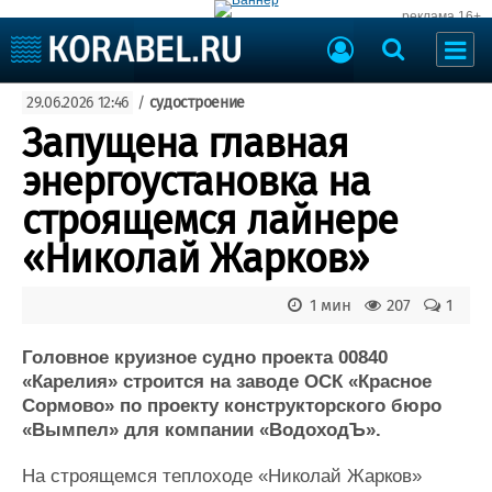
реклама 16+
Судостроение
29.06.2026 12:46
/
судостроение
Судоходство
Судоремонт
Запущена главная
События
Пресс-релизы
энергоустановка на
Порты
Рыболовство
строящемся лайнере
ВМФ
Образование
«Николай Жарков»
Яхты и катера
Еще
1 мин
207
1
Судостроение
Торговая площадка
Пульс
Доска объявлений
Головное круизное судно проекта 00840
Новости
Продажа флота
«Карелия» строится на заводе ОСК «Красное
Сормово» по проекту конструкторского бюро
Компании
Оборудование
«Вымпел» для компании «ВодоходЪ».
Репутация
Изделия
Работа
Материалы
На строящемся теплоходе «Николай Жарков»
Крюинг
Услуги