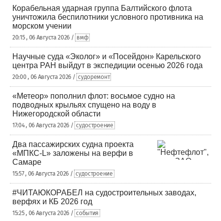
Корабельная ударная группа Балтийского флота
уничтожила беспилотники условного противника на
морском учении
20:15 , 06 Августа 2026 /
вмф
Научные суда «Эколог» и «Посейдон» Карельского
центра РАН выйдут в экспедиции осенью 2026 года
20:00 , 06 Августа 2026 /
судоремонт
«Метеор» пополнил флот: восьмое судно на
подводных крыльях спущено на воду в
Нижегородской области
17:04 , 06 Августа 2026 /
судостроение
Два пассажирских судна проекта
«МПКС-L» заложены на верфи в
Самаре
15:57 , 06 Августа 2026 /
судостроение
#ЧИТАЮКОРАБЕЛ на судостроительных заводах,
верфях и КБ 2026 год
15:25 , 06 Августа 2026 /
события