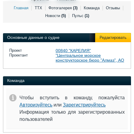
Выставки и семинары
Галерея флота
Главная
ТТХ
Фотогалерея
(3)
Команда
Отзывы
Личности
Форум
Новости
(5)
Пульс
(1)
Словарь
Отзывы
Все службы
Основные данные о судне
Редактировать
Проект
00840 "КАРЕЛИЯ"
Проектант
"Центральное морское
конструкторское бюро "Алмаз", АО
Команда
Чтобы вступить в команду, пожалуйста
Авторизуйтесь
или
Зарегистрируйтесь
Информация только для зарегистрированных
пользователей