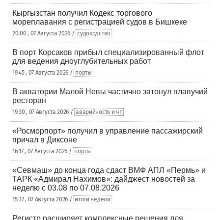
Кыргызстан получил Кодекс торгового
мореплавания с регистрацией судов в Бишкеке
20:00 , 07 Августа 2026 /
судоходство
В порт Корсаков прибыл специализированный флот
для ведения дноуглубительных работ
19:45 , 07 Августа 2026 /
порты
В акватории Малой Невы частично затонул плавучий
ресторан
19:30 , 07 Августа 2026 /
аварийность и чп
«Росморпорт» получил в управление пассажирский
причал в Диксоне
16:17 , 07 Августа 2026 /
порты
«Севмаш» до конца года сдаст ВМФ АПЛ «Пермь» и
ТАРК «Адмирал Нахимов»: дайджест новостей за
неделю с 03.08 по 07.08.2026
15:37 , 07 Августа 2026 /
итоги недели
Регистр расширяет комплексные решения для