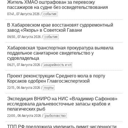
Житель ХМАО оштрафован за перевозку
пассажиров на судне без освидетельствования
07:41 , 07 Августа 2026 /
события
В Хабаровском крае восстановят судоремонтный
завод «Якорь» в Советской Гавани
06:50 , 07 Августа 2026 /
события
Хабаровская транспортная прокуратура выявила
поддельное санитарное свидетельство у
судовладельца
06:21 , 07 Августа 2026 /
аварийность и чп
Проект реконструкции Среднего мола в порту
Корсаков одобрен Главгосэкспертизой
22:15 , 06 Августа 2026 /
порты
Экспедиция ВНИРО на НИС «Владимир Сафонов»
исследовала дальневосточные запасы крабов и
пелагических рыб
22:00 , 06 Августа 2026 /
рыболовство
ТПП РФ предложила увеличить лимит численности