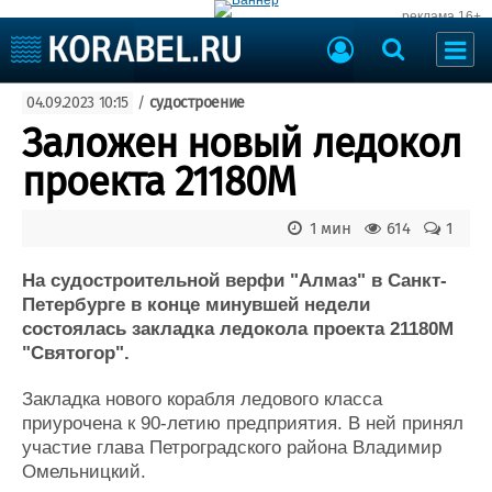
реклама 16+
Судостроение
04.09.2023 10:15
/
судостроение
Судоходство
Судоремонт
Заложен новый ледокол
События
Пресс-релизы
проекта 21180М
Порты
Рыболовство
ВМФ
1 мин
614
1
Образование
Яхты и катера
Еще
На судостроительной верфи "Алмаз" в Санкт-
Петербурге в конце минувшей недели
Судостроение
Торговая площадка
состоялась закладка ледокола проекта 21180М
"Святогор".
Пульс
Доска объявлений
Новости
Продажа флота
Закладка нового корабля ледового класса
Компании
Оборудование
приурочена к 90-летию предприятия. В ней принял
Репутация
Изделия
участие глава Петроградского района Владимир
Работа
Материалы
Омельницкий.
Крюинг
Услуги