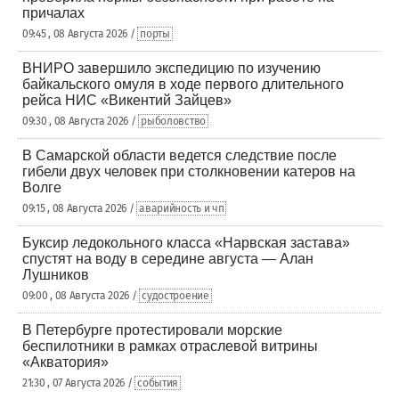
причалах
09:45 , 08 Августа 2026 /
порты
ВНИРО завершило экспедицию по изучению
байкальского омуля в ходе первого длительного
рейса НИС «Викентий Зайцев»
09:30 , 08 Августа 2026 /
рыболовство
В Самарской области ведется следствие после
гибели двух человек при столкновении катеров на
Волге
09:15 , 08 Августа 2026 /
аварийность и чп
Буксир ледокольного класса «Нарвская застава»
спустят на воду в середине августа — Алан
Лушников
09:00 , 08 Августа 2026 /
судостроение
В Петербурге протестировали морские
беспилотники в рамках отраслевой витрины
«Акватория»
21:30 , 07 Августа 2026 /
события