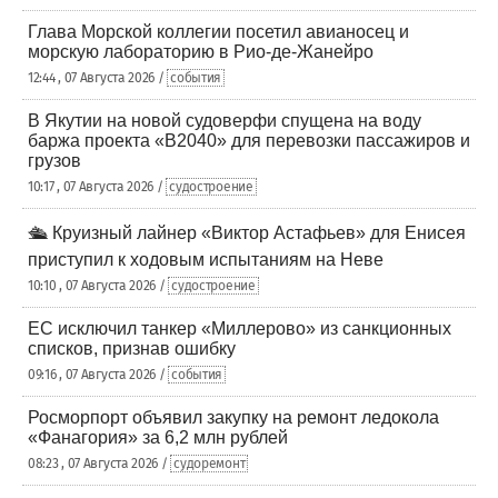
Глава Морской коллегии посетил авианосец и
морскую лабораторию в Рио-де-Жанейро
12:44 , 07 Августа 2026 /
события
В Якутии на новой судоверфи спущена на воду
баржа проекта «В2040» для перевозки пассажиров и
грузов
10:17 , 07 Августа 2026 /
судостроение
🛳️ Круизный лайнер «Виктор Астафьев» для Енисея
приступил к ходовым испытаниям на Неве
10:10 , 07 Августа 2026 /
судостроение
ЕС исключил танкер «Миллерово» из санкционных
списков, признав ошибку
09:16 , 07 Августа 2026 /
события
Росморпорт объявил закупку на ремонт ледокола
«Фанагория» за 6,2 млн рублей
08:23 , 07 Августа 2026 /
судоремонт