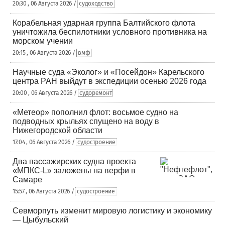
20:30 , 06 Августа 2026 /
судоходство
Корабельная ударная группа Балтийского флота
уничтожила беспилотники условного противника на
морском учении
20:15 , 06 Августа 2026 /
вмф
Научные суда «Эколог» и «Посейдон» Карельского
центра РАН выйдут в экспедиции осенью 2026 года
20:00 , 06 Августа 2026 /
судоремонт
«Метеор» пополнил флот: восьмое судно на
подводных крыльях спущено на воду в
Нижегородской области
17:04 , 06 Августа 2026 /
судостроение
Два пассажирских судна проекта
«МПКС-L» заложены на верфи в
Самаре
15:57 , 06 Августа 2026 /
судостроение
Севморпуть изменит мировую логистику и экономику
— Цыбульский