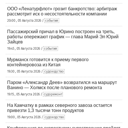
ООО «Ленатурфлот» грозит банкротство: арбитраж
рассмотрит иск о несостоятельности компании
20:00 , 05 Августа 2026 /
события
Пассажирский причал в Юрино построен на треть,
работы опережают график — глава Марий Эл Юрий
Зайцев
19:45 , 05 Августа 2026 /
события
Мурманск готовится к приему первого
контейнеровоза из Китая
19:30 , 05 Августа 2026 /
судоходство
Паром «Александр Деев» возвратился на маршрут
Ванино — Холмск после планового ремонта
19:15 , 05 Августа 2026 /
судоремонт
На Камчатку в рамках северного завоза остается
привезти 1,3 тысячи тонн продуктов
19:00 , 05 Августа 2026 /
судоходство