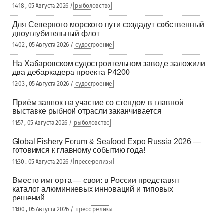
14:18 , 05 Августа 2026 /
рыболовство
Для Северного морского пути создадут собственный
дноуглубительный флот
14:02 , 05 Августа 2026 /
судостроение
На Хабаровском судостроительном заводе заложили
два дебаркадера проекта Р4200
12:03 , 05 Августа 2026 /
судостроение
Приём заявок на участие со стендом в главной
выставке рыбной отрасли заканчивается
11:57 , 05 Августа 2026 /
рыболовство
Global Fishery Forum & Seafood Expo Russia 2026 —
готовимся к главному событию года!
11:30 , 05 Августа 2026 /
пресс-релизы
Вместо импорта — свои: в России представят
каталог алюминиевых инноваций и типовых
решений
11:00 , 05 Августа 2026 /
пресс-релизы