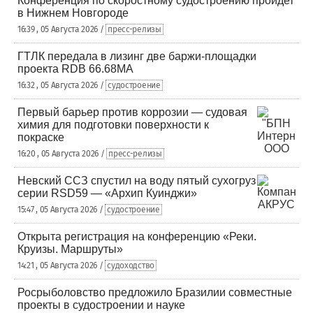
Конференция по скоростному судостроению пройдет
в Нижнем Новгороде
16:39 , 05 Августа 2026 /
пресс-релизы
ГТЛК передала в лизинг две баржи-площадки
проекта RDB 66.68МА
16:32 , 05 Августа 2026 /
судостроение
Первый барьер против коррозии — судовая
химия для подготовки поверхности к
покраске
16:20 , 05 Августа 2026 /
пресс-релизы
Невский ССЗ спустил на воду пятый сухогруз
серии RSD59 — «Архип Куинджи»
15:47 , 05 Августа 2026 /
судостроение
Открыта регистрация на конференцию «Реки.
Круизы. Маршруты»
14:21 , 05 Августа 2026 /
судоходство
Росрыболовство предложило Бразилии совместные
проекты в судостроении и науке