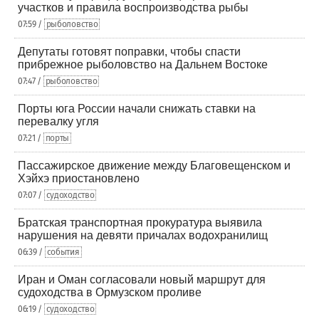
участков и правила воспроизводства рыбы
07:59 /
рыболовство
Депутаты готовят поправки, чтобы спасти
прибрежное рыболовство на Дальнем Востоке
07:47 /
рыболовство
Порты юга России начали снижать ставки на
перевалку угля
07:21 /
порты
Пассажирское движение между Благовещенском и
Хэйхэ приостановлено
07:07 /
судоходство
Братская транспортная прокуратура выявила
нарушения на девяти причалах водохранилищ
06:39 /
события
Иран и Оман согласовали новый маршрут для
судоходства в Ормузском проливе
06:19 /
судоходство