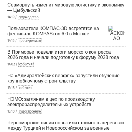
Севморпуть изменит мировую логистику и экономику
— Цыбульский
14:19 /
судоходство
Пользователи КОМПАС-3D встретятся на
фестивале KOMPAScon 6.0 в Москве
14:15 /
пресс-релизы
В Приморье подвели итоги морского конгресса
2026 года и начали подготовку к форуму 2028 года
14:02 /
события
На «Адмиралтейских верфях» запустили обучение
крупноблочному строительству
13:18 /
события
НЭМО: заглянем в цех по производству
электрораспределительных устройств
13:10 /
судостроение
Черноморские линии повысили стоимость перевозок
между Турцией и Новороссийском за военные