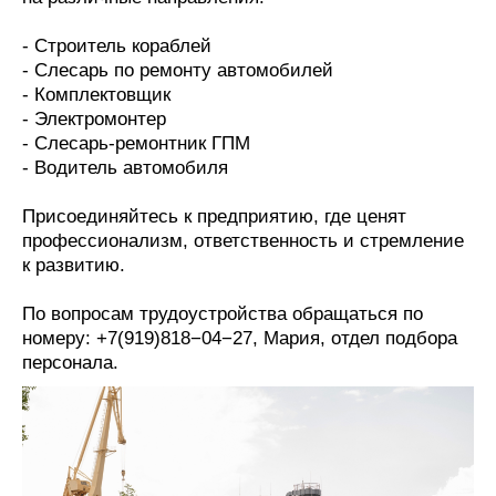
Новости
Продажа флота
Компании
Оборудование
- Строитель кораблей
Репутация
Изделия
- Слесарь по ремонту автомобилей
Работа
Материалы
- Комплектовщик
Крюинг
Услуги
- Электромонтер
Журнал
- Слесарь-ремонтник ГПМ
Реклама
- Водитель автомобиля
Присоединяйтесь к предприятию, где ценят
Конференции
Флот
профессионализм, ответственность и стремление
Выставки и семинары
Галерея флота
к развитию.
Личности
Форум
Словарь
Отзывы
По вопросам трудоустройства обращаться по
Все службы
номеру: +7(919)818−04−27, Мария, отдел подбора
персонала.