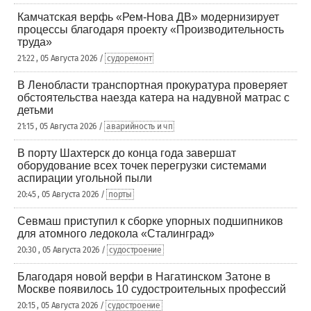
Камчатская верфь «Рем-Нова ДВ» модернизирует
процессы благодаря проекту «Производительность
труда»
21:22 , 05 Августа 2026 /
судоремонт
В Ленобласти транспортная прокуратура проверяет
обстоятельства наезда катера на надувной матрас с
детьми
21:15 , 05 Августа 2026 /
аварийность и чп
В порту Шахтерск до конца года завершат
оборудование всех точек перегрузки системами
аспирации угольной пыли
20:45 , 05 Августа 2026 /
порты
Севмаш приступил к сборке упорных подшипников
для атомного ледокола «Сталинград»
20:30 , 05 Августа 2026 /
судостроение
Благодаря новой верфи в Нагатинском Затоне в
Москве появилось 10 судостроительных профессий
20:15 , 05 Августа 2026 /
судостроение