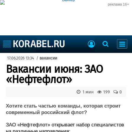
реклама 16+
Судостроение
17.06.2026 13:34
/
вакансии
Судоходство
Судоремонт
Вакансии июня: ЗАО
События
Пресс-релизы
«Нефтефлот»
Порты
Рыболовство
ВМФ
1 мин
199
0
Образование
Яхты и катера
Еще
Хотите стать частью команды, которая строит
современный российский флот?
Судостроение
Торговая площадка
ЗАО «Нефтефлот» открывает набор специалистов
Пульс
Доска объявлений
на различные направления: