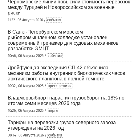
Черноморские линии повысили стоимость перевозок
между Турцией и Новороссийском за военные
риски
11:32 , 06 Августа 2026 /
события
В Санкт-Петербургском морском
рыбопромышленном колледже установлен
современный тренажер для судовых механиков
разработки ЭМЦТ
10:46 , 06 Августа 2026 /
события
Дрейфующая экспедиция СП-42 объяснила
механизм работы внутренних биологических часов
арктического планктона в полной темноте
10:32 , 06 Августа 2026 /
пресс-релизы
Владморрыбпорт нарастил грузооборот на 18% по
итогам семи месяцев 2026 года
10:26 , 06 Августа 2026 /
порты
Тарифы на перевозки грузов северного завоза
утверждены на 2026 год
08:14 , 06 Августа 2026 /
события