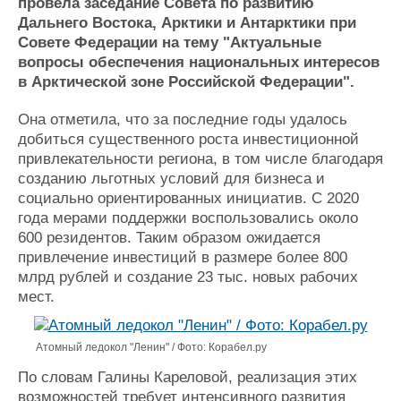
Новости
Продажа флота
провела заседание Совета по развитию
Дальнего Востока, Арктики и Антарктики при
Компании
Оборудование
Совете Федерации на тему "Актуальные
Репутация
Изделия
вопросы обеспечения национальных интересов
Работа
Материалы
в Арктической зоне Российской Федерации".
Крюинг
Услуги
Журнал
Она отметила, что за последние годы удалось
Реклама
добиться существенного роста инвестиционной
привлекательности региона, в том числе благодаря
созданию льготных условий для бизнеса и
Конференции
Флот
социально ориентированных инициатив. С 2020
Выставки и семинары
Галерея флота
года мерами поддержки воспользовались около
Личности
Форум
600 резидентов. Таким образом ожидается
Словарь
Отзывы
привлечение инвестиций в размере более 800
Все службы
млрд рублей и создание 23 тыс. новых рабочих
мест.
Атомный ледокол "Ленин" / Фото: Корабел.ру
По словам Галины Кареловой, реализация этих
возможностей требует интенсивного развития