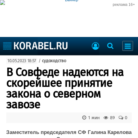
реклама 16+
Судостроение
10.05.2023 18:57
/
судоходство
Судоходство
Судоремонт
В Совфеде надеются на
События
Пресс-релизы
скорейшее принятие
Порты
Рыболовство
закона о северном
ВМФ
Образование
завозе
Яхты и катера
Еще
1 мин
89
0
Судостроение
Торговая площадка
Пульс
Доска объявлений
Заместитель председателя СФ Галина Карелова