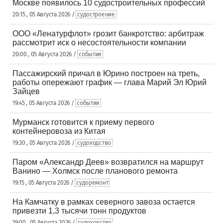
Москве появилось 10 судостроительных профессий
20:15 , 05 Августа 2026 /
судостроение
ООО «Ленатурфлот» грозит банкротство: арбитраж
рассмотрит иск о несостоятельности компании
20:00 , 05 Августа 2026 /
события
Пассажирский причал в Юрино построен на треть,
работы опережают график — глава Марий Эл Юрий
Зайцев
19:45 , 05 Августа 2026 /
события
Мурманск готовится к приему первого
контейнеровоза из Китая
19:30 , 05 Августа 2026 /
судоходство
Паром «Александр Деев» возвратился на маршрут
Ванино — Холмск после планового ремонта
19:15 , 05 Августа 2026 /
судоремонт
На Камчатку в рамках северного завоза остается
привезти 1,3 тысячи тонн продуктов
19:00 , 05 Августа 2026 /
судоходство