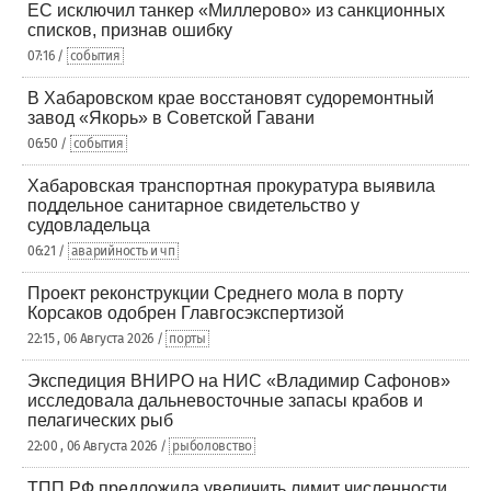
ЕС исключил танкер «Миллерово» из санкционных
списков, признав ошибку
07:16 /
события
В Хабаровском крае восстановят судоремонтный
завод «Якорь» в Советской Гавани
06:50 /
события
Хабаровская транспортная прокуратура выявила
поддельное санитарное свидетельство у
судовладельца
06:21 /
аварийность и чп
Проект реконструкции Среднего мола в порту
Корсаков одобрен Главгосэкспертизой
22:15 , 06 Августа 2026 /
порты
Экспедиция ВНИРО на НИС «Владимир Сафонов»
исследовала дальневосточные запасы крабов и
пелагических рыб
22:00 , 06 Августа 2026 /
рыболовство
ТПП РФ предложила увеличить лимит численности