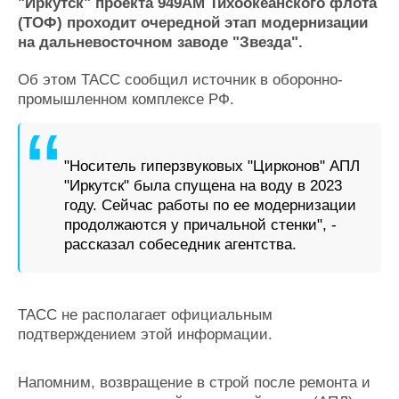
Новости
Продажа флота
"Иркутск" проекта 949АМ Тихоокеанского флота
(ТОФ) проходит очередной этап модернизации
Компании
Оборудование
на дальневосточном заводе "Звезда".
Репутация
Изделия
Работа
Материалы
Об этом ТАСС сообщил источник в оборонно-
Крюинг
Услуги
промышленном комплексе РФ.
Журнал
Реклама
"Носитель гиперзвуковых "Цирконов" АПЛ
Конференции
Флот
"Иркутск" была спущена на воду в 2023
году. Сейчас работы по ее модернизации
Выставки и семинары
Галерея флота
продолжаются у причальной стенки", -
Личности
Форум
рассказал собеседник агентства.
Словарь
Отзывы
Все службы
ТАСС не располагает официальным
подтверждением этой информации.
Напомним, возвращение в строй после ремонта и