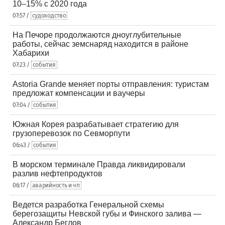
10–15% с 2020 года
07:57 /
судоходство
На Печоре продолжаются дноуглубительные
работы, сейчас земснаряд находится в районе
Хабарихи
07:23 /
события
Astoria Grande меняет порты отправления: туристам
предложат компенсации и ваучеры
07:04 /
события
Южная Корея разрабатывает стратегию для
грузоперевозок по Севморпути
06:43 /
события
В морском терминале Правда ликвидировали
разлив нефтепродуктов
06:17 /
аварийность и чп
Ведется разработка Генеральной схемы
берегозащиты Невской губы и Финского залива —
Александр Беглов