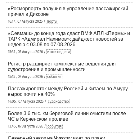
«Росморпорт» получил в управление пассажирский
причал в Диксоне
16:17 , 07 Августа 2026 /
порты
«Севмаш» до конца года сдаст ВМФ АПЛ «Пермь» и
ТАРК «Адмирал Нахимов»: дайджест новостей за
неделю с 03.08 по 07.08.2026
15:37 , 07 Августа 2026 /
итоги недели
Регистр расширяет комплексные решения для
судостроения и промышленности
15:15 , 07 Августа 2026 /
события
Пассажиропоток между Россией и Китаем по Амуру
вырос почти на 40%
14:05 , 07 Августа 2026 /
судоходство
Более 3,6 тыс. км береговой линии очистили после
ЧС в Керченском проливе
13:46 , 07 Августа 2026 /
события
Северный завоз на Чукотку идет по плану