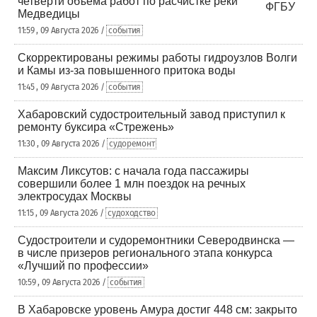
четверти объема работ по расчистке реки
Медведицы
11:59 , 09 Августа 2026 /
события
Скорректированы режимы работы гидроузлов Волги
и Камы из-за повышенного притока воды
11:45 , 09 Августа 2026 /
события
Хабаровский судостроительный завод приступил к
ремонту буксира «Стрежень»
11:30 , 09 Августа 2026 /
судоремонт
Максим Ликсутов: с начала года пассажиры
совершили более 1 млн поездок на речных
электросудах Москвы
11:15 , 09 Августа 2026 /
судоходство
Судостроители и судоремонтники Северодвинска —
в числе призеров регионального этапа конкурса
«Лучший по профессии»
10:59 , 09 Августа 2026 /
события
В Хабаровске уровень Амура достиг 448 см: закрыто