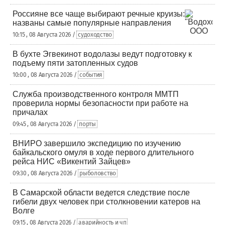
Россияне все чаще выбирают речные круизы:
названы самые популярные направления
10:15 , 08 Августа 2026 /
судоходство
В бухте Эгвекинот водолазы ведут подготовку к
подъему пяти затопленных судов
10:00 , 08 Августа 2026 /
события
Служба производственного контроля ММТП
проверила нормы безопасности при работе на
причалах
09:45 , 08 Августа 2026 /
порты
ВНИРО завершило экспедицию по изучению
байкальского омуля в ходе первого длительного
рейса НИС «Викентий Зайцев»
09:30 , 08 Августа 2026 /
рыболовство
В Самарской области ведется следствие после
гибели двух человек при столкновении катеров на
Волге
09:15 , 08 Августа 2026 /
аварийность и чп