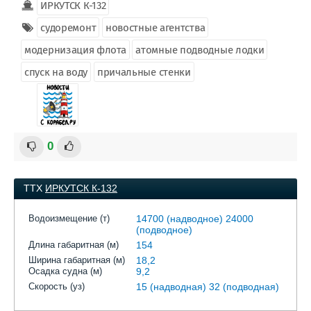
ИРКУТСК К-132
судоремонт
новостные агентства
модернизация флота
атомные подводные лодки
спуск на воду
причальные стенки
0
ТТХ
ИРКУТСК К-132
Водоизмещение (т)
14700 (надводное) 24000
(подводное)
Длина габаритная (м)
154
Ширина габаритная (м)
18,2
Осадка судна (м)
9,2
Скорость (уз)
15 (надводная) 32 (подводная)