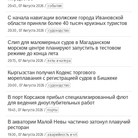
20:45 , 07 Августа 2026 /
события
С начала навигации волжские города Ивановской
области приняли более 40 тысяч круизных туристов
20:30 , 07 Августа 2026 /
судоходство
Слип для маломерных судов в Магаданском
морском центре планируют запустить в тестовом
режиме до конца лета
20:15 , 07 Августа 2026 /
яхты и катера
Кыргызстан получил Кодекс торгового
мореплавания с регистрацией судов в Бишкеке
20:00 , 07 Августа 2026 /
судоходство
В порт Корсаков прибыл специализированный флот
для ведения дноуглубительных работ
19:45 , 07 Августа 2026 /
порты
В акватории Малой Невы частично затонул плавучий
ресторан
19:30 , 07 Августа 2026 /
аварийность и чп