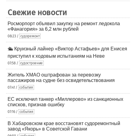
Свежие новости
Росморпорт объявил закупку на ремонт ледокола
«Фанагория» за 6,2 млн рублей
08:23 /
судоремонт
🛳️ Круизный лайнер «Виктор Астафьев» для Енисея
приступил к ходовым испытаниям на Неве
07:58 /
судостроение
Житель ХМАО оштрафован за перевозку
пассажиров на судне без освидетельствования
07:41 /
события
ЕС исключил танкер «Миллерово» из санкционных
списков, признав ошибку
07:16 /
события
В Хабаровском крае восстановят судоремонтный
завод «Якорь» в Советской Гавани
06:50 /
события