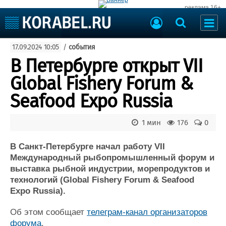
реклама 16+
Судостроение
17.09.2024 10:05
/
события
Судоходство
Судоремонт
В Петербурге открыт VII
События
Пресс-релизы
Global Fishery Forum &
Порты
Рыболовство
Seafood Expo Russia
ВМФ
Образование
Яхты и катера
1 мин
176
0
Еще
В Санкт-Петербурге начал работу VII
Судостроение
Торговая площадка
Международный рыбопромышленный форум и
Пульс
Доска объявлений
выставка рыбной индустрии, морепродуктов и
Новости
Продажа флота
технологий (Global Fishery Forum & Seafood
Компании
Оборудование
Expo Russia).
Репутация
Изделия
Работа
Материалы
Об этом сообщает
телеграм-канал организаторов
Крюинг
Услуги
форума
.