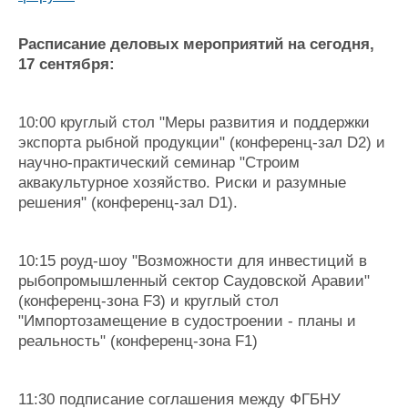
Журнал
Реклама
Расписание деловых мероприятий на сегодня,
17 сентября:
Конференции
Флот
Выставки и семинары
Галерея флота
10:00 круглый стол "Меры развития и поддержки
Личности
Форум
экспорта рыбной продукции" (конференц-зал D2) и
Словарь
Отзывы
научно-практический семинар "Строим
Все службы
аквакультурное хозяйство. Риски и разумные
решения" (конференц-зал D1).
10:15 роуд-шоу "Возможности для инвестиций в
рыбопромышленный сектор Саудовской Аравии"
(конференц-зона F3) и круглый стол
"Импортозамещение в судостроении - планы и
реальность" (конференц-зона F1)
11:30 подписание соглашения между ФГБНУ