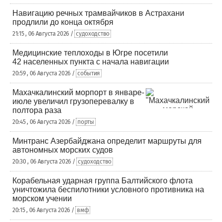
Навигацию речных трамвайчиков в Астрахани
продлили до конца октября
21:15 , 06 Августа 2026 /
судоходство
Медицинские теплоходы в Югре посетили
42 населенных пункта с начала навигации
20:59 , 06 Августа 2026 /
события
Махачкалинский морпорт в январе-
июле увеличил грузоперевалку в
полтора раза
20:45 , 06 Августа 2026 /
порты
Минтранс Азербайджана определит маршруты для
автономных морских судов
20:30 , 06 Августа 2026 /
судоходство
Корабельная ударная группа Балтийского флота
уничтожила беспилотники условного противника на
морском учении
20:15 , 06 Августа 2026 /
вмф