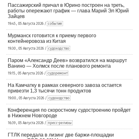
Пассажирский причал в Юрино построен на треть,
работы опережают график — глава Марий Эл Юрий
Зайцев
19:45 , 05 Августа 2026 /
события
Мурманск готовится к приему первого
контейнеровоза из Китая
19:30 , 05 Августа 2026 /
судоходство
Паром «Александр Деев» возвратился на маршрут
Ванино — Холмск после планового ремонта
19:15 , 05 Августа 2026 /
судоремонт
На Камчатку в рамках северного завоза остается
привезти 1,3 тысячи тонн продуктов
19:00 , 05 Августа 2026 /
судоходство
Конференция по скоростному судостроению пройдет
в Нижнем Новгороде
16:39 , 05 Августа 2026 /
пресс-релизы
ГТЛК передала в лизинг две баржи-площадки