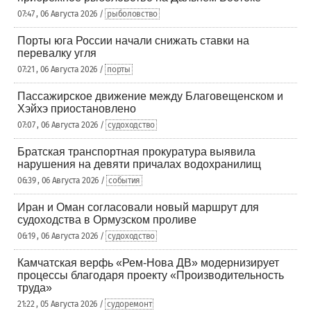
07:47 , 06 Августа 2026 /
рыболовство
Порты юга России начали снижать ставки на
перевалку угля
07:21 , 06 Августа 2026 /
порты
Пассажирское движение между Благовещенском и
Хэйхэ приостановлено
07:07 , 06 Августа 2026 /
судоходство
Братская транспортная прокуратура выявила
нарушения на девяти причалах водохранилищ
06:39 , 06 Августа 2026 /
события
Иран и Оман согласовали новый маршрут для
судоходства в Ормузском проливе
06:19 , 06 Августа 2026 /
судоходство
Камчатская верфь «Рем-Нова ДВ» модернизирует
процессы благодаря проекту «Производительность
труда»
21:22 , 05 Августа 2026 /
судоремонт