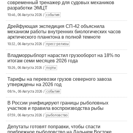
современный тренажер для судовых механиков
разработки ЭМЦТ
10:46 , 06 Августа 2026 /
события
Дрейфующая экспедиция СП-42 объяснила
механизм работы внутренних биологических часов
арктического планктона в полной темноте
10:32 , 06 Августа 2026 /
пресс-релизы
Владморрыбпорт нарастил грузооборот на 18% по
итогам семи месяцев 2026 года
10:26 , 06 Августа 2026 /
порты
Тарифы на перевозки грузов северного завоза
утверждены на 2026 год
08:14 , 06 Августа 2026 /
события
В России унифицируют границы рыболовных
участков и правила воспроизводства рыбы
07:59 , 06 Августа 2026 /
рыболовство
Депутаты готовят поправки, чтобы спасти
прибрежное рыболовство на Дальнем Востоке