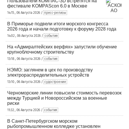
Пользователи КОМПАС-3D встретятся на
фестивале KOMPAScon 6.0 в Москве
14:15 , 06 Августа 2026 /
пресс-релизы
В Приморье подвели итоги морского конгресса
2026 года и начали подготовку к форуму 2028 года
14:02 , 06 Августа 2026 /
события
На «Адмиралтейских верфях» запустили обучение
крупноблочному строительству
13:18 , 06 Августа 2026 /
события
НЭМО: заглянем в цех по производству
электрораспределительных устройств
13:10 , 06 Августа 2026 /
судостроение
Черноморские линии повысили стоимость перевозок
между Турцией и Новороссийском за военные
риски
11:32 , 06 Августа 2026 /
события
В Санкт-Петербургском морском
рыбопромышленном колледже установлен