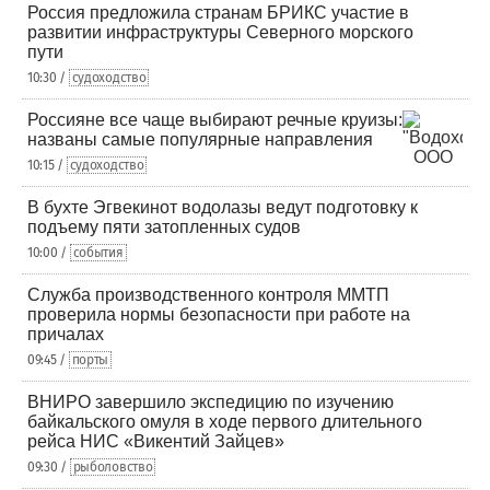
Россия предложила странам БРИКС участие в
развитии инфраструктуры Северного морского
пути
10:30 /
судоходство
Россияне все чаще выбирают речные круизы:
названы самые популярные направления
10:15 /
судоходство
В бухте Эгвекинот водолазы ведут подготовку к
подъему пяти затопленных судов
10:00 /
события
Служба производственного контроля ММТП
проверила нормы безопасности при работе на
причалах
09:45 /
порты
ВНИРО завершило экспедицию по изучению
байкальского омуля в ходе первого длительного
рейса НИС «Викентий Зайцев»
09:30 /
рыболовство