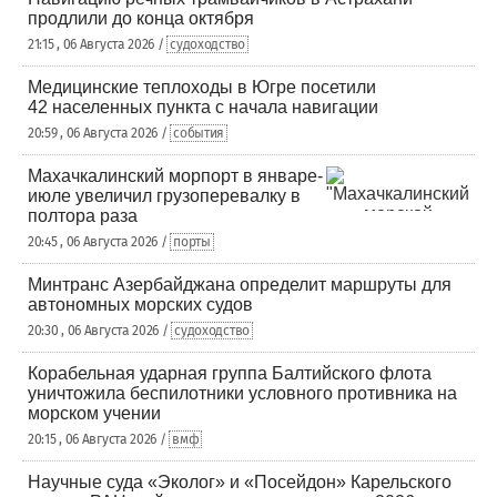
продлили до конца октября
21:15 , 06 Августа 2026 /
судоходство
Медицинские теплоходы в Югре посетили
42 населенных пункта с начала навигации
20:59 , 06 Августа 2026 /
события
Махачкалинский морпорт в январе-
июле увеличил грузоперевалку в
полтора раза
20:45 , 06 Августа 2026 /
порты
Минтранс Азербайджана определит маршруты для
автономных морских судов
20:30 , 06 Августа 2026 /
судоходство
Корабельная ударная группа Балтийского флота
уничтожила беспилотники условного противника на
морском учении
20:15 , 06 Августа 2026 /
вмф
Научные суда «Эколог» и «Посейдон» Карельского