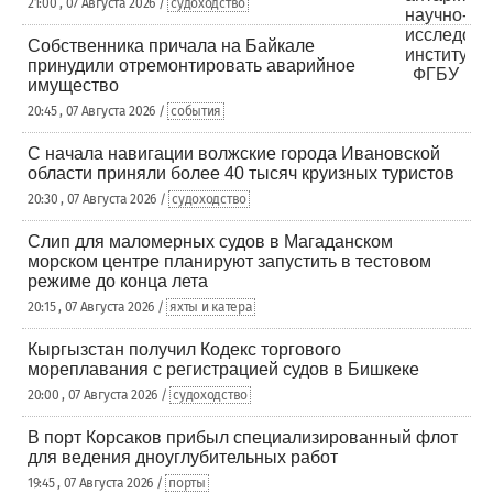
21:00 , 07 Августа 2026 /
судоходство
Собственника причала на Байкале
принудили отремонтировать аварийное
имущество
20:45 , 07 Августа 2026 /
события
С начала навигации волжские города Ивановской
области приняли более 40 тысяч круизных туристов
20:30 , 07 Августа 2026 /
судоходство
Слип для маломерных судов в Магаданском
морском центре планируют запустить в тестовом
режиме до конца лета
20:15 , 07 Августа 2026 /
яхты и катера
Кыргызстан получил Кодекс торгового
мореплавания с регистрацией судов в Бишкеке
20:00 , 07 Августа 2026 /
судоходство
В порт Корсаков прибыл специализированный флот
для ведения дноуглубительных работ
19:45 , 07 Августа 2026 /
порты