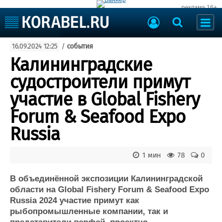
реклама 16+
Судостроение
16.09.2024 12:25
/
события
Судоходство
Судоремонт
Калининградские
События
Пресс-релизы
судостроители примут
Порты
Рыболовство
участие в Global Fishery
ВМФ
Образование
Forum & Seafood Expo
Яхты и катера
Еще
Russia
Судостроение
Торговая площадка
1 мин
78
0
Пульс
Доска объявлений
Новости
Продажа флота
В объединённой экспозиции Калининградской
Компании
Оборудование
области на Global Fishery Forum & Seafood Expo
Репутация
Изделия
Russia 2024 участие примут как
Работа
Материалы
рыбопромышленные компании, так и
Крюинг
Услуги