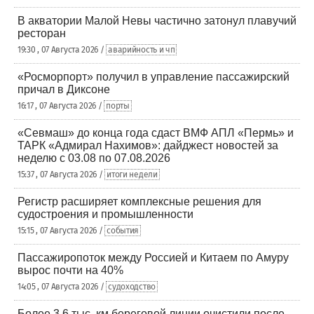
В акватории Малой Невы частично затонул плавучий
ресторан
19:30 , 07 Августа 2026 /
аварийность и чп
«Росморпорт» получил в управление пассажирский
причал в Диксоне
16:17 , 07 Августа 2026 /
порты
«Севмаш» до конца года сдаст ВМФ АПЛ «Пермь» и
ТАРК «Адмирал Нахимов»: дайджест новостей за
неделю с 03.08 по 07.08.2026
15:37 , 07 Августа 2026 /
итоги недели
Регистр расширяет комплексные решения для
судостроения и промышленности
15:15 , 07 Августа 2026 /
события
Пассажиропоток между Россией и Китаем по Амуру
вырос почти на 40%
14:05 , 07 Августа 2026 /
судоходство
Более 3,6 тыс. км береговой линии очистили после