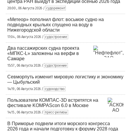
центра РАН выйдут в экспедиции осенью 2026 года
20:00 , 06 Августа 2026 /
судоремонт
«Метеор» пополнил флот: восьмое судно на
подводных крыльях спущено на воду в
Нижегородской области
17:04 , 06 Августа 2026 /
судостроение
Два пассажирских судна проекта
«МПКС-L» заложены на верфи в
Самаре
15:57 , 06 Августа 2026 /
судостроение
Севморпуть изменит мировую логистику и экономику
— Цыбульский
14:19 , 06 Августа 2026 /
судоходство
Пользователи КОМПАС-3D встретятся на
фестивале KOMPAScon 6.0 в Москве
14:15 , 06 Августа 2026 /
пресс-релизы
В Приморье подвели итоги морского конгресса
2026 года и начали подготовку к форуму 2028 года