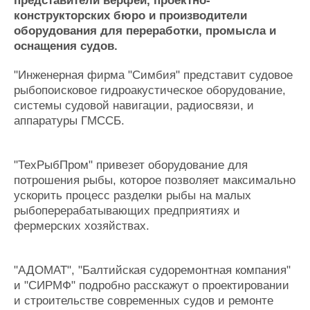
представители верфей, проектно-
Журнал
конструкторских бюро и производители
Реклама
оборудования для переработки, промысла и
оснащения судов.
Конференции
Флот
"Инженерная фирма "Симбия" представит судовое
Выставки и семинары
Галерея флота
рыбопоисковое гидроакустическое оборудование,
Личности
Форум
системы судовой навигации, радиосвязи, и
аппаратуры ГМССБ.
Словарь
Отзывы
Все службы
"ТехРыбПром" привезет оборудование для
потрошения рыбы, которое позволяет максимально
ускорить процесс разделки рыбы на малых
рыбоперерабатывающих предприятиях и
фермерских хозяйствах.
"АДОМАТ", "Балтийская судоремонтная компания"
и "СИРМФ" подробно расскажут о проектировании
и строительстве современных судов и ремонте