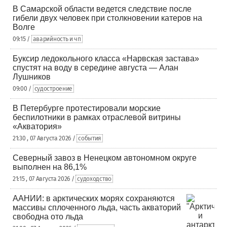
В Самарской области ведется следствие после
гибели двух человек при столкновении катеров на
Волге
09:15 /
аварийность и чп
Буксир ледокольного класса «Нарвская застава»
спустят на воду в середине августа — Алан
Лушников
09:00 /
судостроение
В Петербурге протестировали морские
беспилотники в рамках отраслевой витрины
«Акватория»
21:30 , 07 Августа 2026 /
события
Северный завоз в Ненецком автономном округе
выполнен на 86,1%
21:15 , 07 Августа 2026 /
судоходство
ААНИИ: в арктических морях сохраняются
массивы сплоченного льда, часть акваторий
свободна ото льда