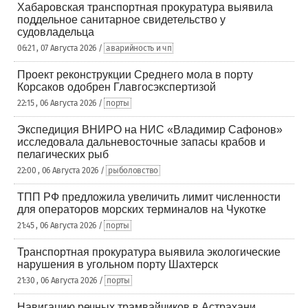
Хабаровская транспортная прокуратура выявила
поддельное санитарное свидетельство у
судовладельца
06:21 , 07 Августа 2026 /
аварийность и чп
Проект реконструкции Среднего мола в порту
Корсаков одобрен Главгосэкспертизой
22:15 , 06 Августа 2026 /
порты
Экспедиция ВНИРО на НИС «Владимир Сафонов»
исследовала дальневосточные запасы крабов и
пелагических рыб
22:00 , 06 Августа 2026 /
рыболовство
ТПП РФ предложила увеличить лимит численности
для операторов морских терминалов на Чукотке
21:45 , 06 Августа 2026 /
порты
Транспортная прокуратура выявила экологические
нарушения в угольном порту Шахтерск
21:30 , 06 Августа 2026 /
порты
Навигацию речных трамвайчиков в Астрахани