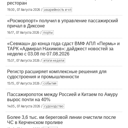
ресторан
19:30 , 07 Августа 2026 /
аварийность и чп
«Росморпорт» получил в управление пассажирский
причал в Диксоне
16:17 , 07 Августа 2026 /
порты
«Севмаш» до конца года сдаст ВМФ АПЛ «Пермь» и
ТАРК «Адмирал Нахимов»: дайджест новостей за
неделю с 03.08 по 07.08.2026
15:37 , 07 Августа 2026 /
итоги недели
Регистр расширяет комплексные решения для
судостроения и промышленности
15:15 , 07 Августа 2026 /
события
Пассажиропоток между Россией и Китаем по Амуру
вырос почти на 40%
14:05 , 07 Августа 2026 /
судоходство
Более 3,6 тыс. км береговой линии очистили после
ЧС в Керченском проливе