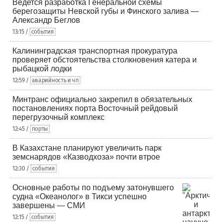
Ведется разработка Генеральной схемы
берегозащиты Невской губы и Финского залива —
Александр Беглов
13:15 /
события
Калининградская транспортная прокуратура
проверяет обстоятельства столкновения катера и
рыбацкой лодки
12:59 /
аварийность и чп
Минтранс официально закрепил в обязательных
постановлениях порта Восточный рейдовый
перегрузочный комплекс
12:45 /
порты
В Казахстане планируют увеличить парк
земснарядов «Казводхоза» почти втрое
12:30 /
события
Основные работы по подъему затонувшего
судна «Океанолог» в Тикси успешно
завершены — СМИ
12:15 /
события