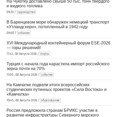
На Чукотку доставлено свыше 50 тыс. тонн твердого
и жидкого топлива
09:20 /
судоходство
В Баренцевом море обнаружен немецкий транспорт
«Утландсхерн», потопленный в 1942 году
09:00 /
события
XVI Международный контейнерный форум ESE-2026
— горы решений!
17:43 , 08 Августа 2026 /
порты
Турция с начала года нарастила импорт российского
зерна почти на 70%
11:00 , 08 Августа 2026 /
события
На Камчатке подвели итоги всероссийских
студенческих путинных проектов «Сила Востока» и
«Камчатка»
10:45 , 08 Августа 2026 /
образование
Россия предложила странам БРИКС участие в
развитии инфраструктуры Северного морского