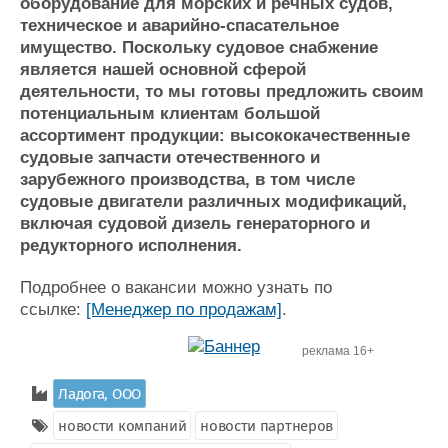
Новости
Продажа флота
оборудование для морских и речных судов,
техническое и аварийно-спасательное
Компании
Оборудование
имущество. Поскольку судовое снабжение
Репутация
Изделия
является нашей основной сферой
Работа
Материалы
деятельности, то мы готовы предложить своим
Крюинг
Услуги
потенциальным клиентам большой
Журнал
ассортимент продукции: высококачественные
Реклама
судовые запчасти отечественного и
зарубежного производства, в том числе
судовые двигатели различных модификаций,
Конференции
Флот
включая судовой дизель генераторного и
Выставки и семинары
Галерея флота
редукторного исполнения.
Личности
Форум
Словарь
Отзывы
Подробнее о вакансии можно узнать по
Все службы
ссылке:
[Менеджер по продажам]
.
реклама 16+
Ладога, ООО
новости компаний
новости партнеров