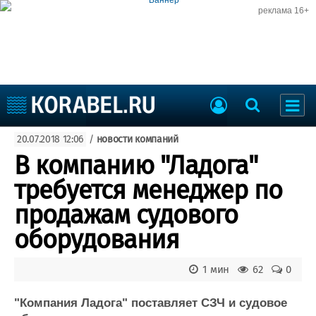
реклама 16+
Судостроение
20.07.2018 12:06
/
новости компаний
Судоходство
Судоремонт
В компанию "Ладога"
События
Пресс-релизы
требуется менеджер по
Порты
Рыболовство
продажам судового
ВМФ
Образование
оборудования
Яхты и катера
Еще
1 мин
62
0
Судостроение
Торговая площадка
Пульс
Доска объявлений
"Компания Ладога" поставляет СЗЧ и судовое