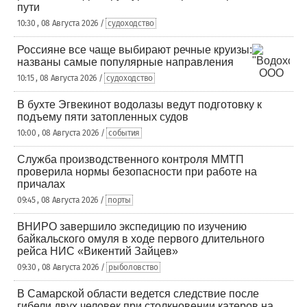
пути
10:30 , 08 Августа 2026 /
судоходство
Россияне все чаще выбирают речные круизы:
названы самые популярные направления
10:15 , 08 Августа 2026 /
судоходство
В бухте Эгвекинот водолазы ведут подготовку к
подъему пяти затопленных судов
10:00 , 08 Августа 2026 /
события
Служба производственного контроля ММТП
проверила нормы безопасности при работе на
причалах
09:45 , 08 Августа 2026 /
порты
ВНИРО завершило экспедицию по изучению
байкальского омуля в ходе первого длительного
рейса НИС «Викентий Зайцев»
09:30 , 08 Августа 2026 /
рыболовство
В Самарской области ведется следствие после
гибели двух человек при столкновении катеров на