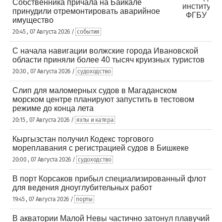
Собственника причала на Байкале
принудили отремонтировать аварийное
имущество
20:45 , 07 Августа 2026 /
события
С начала навигации волжские города Ивановской
области приняли более 40 тысяч круизных туристов
20:30 , 07 Августа 2026 /
судоходство
Слип для маломерных судов в Магаданском
морском центре планируют запустить в тестовом
режиме до конца лета
20:15 , 07 Августа 2026 /
яхты и катера
Кыргызстан получил Кодекс торгового
мореплавания с регистрацией судов в Бишкеке
20:00 , 07 Августа 2026 /
судоходство
В порт Корсаков прибыл специализированный флот
для ведения дноуглубительных работ
19:45 , 07 Августа 2026 /
порты
В акватории Малой Невы частично затонул плавучий