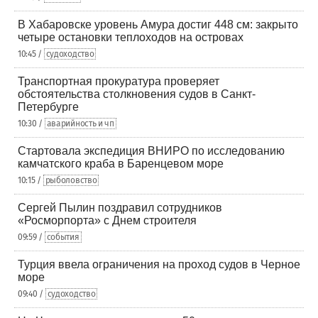
В Хабаровске уровень Амура достиг 448 см: закрыто
четыре остановки теплоходов на островах
10:45 /
судоходство
Транспортная прокуратура проверяет
обстоятельства столкновения судов в Санкт-
Петербурге
10:30 /
аварийность и чп
Стартовала экспедиция ВНИРО по исследованию
камчатского краба в Баренцевом море
10:15 /
рыболовство
Сергей Пылин поздравил сотрудников
«Росморпорта» с Днем строителя
09:59 /
события
Турция ввела ограничения на проход судов в Черное
море
09:40 /
судоходство