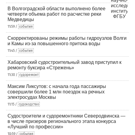
В Волгоградской области выполнено более
четверти объема работ по расчистке реки
Медведицы
11:59 /
события
Скорректированы режимы работы гидроузлов Волги
и Камы из-за повышенного притока воды
11:45 /
события
Хабаровский судостроительный завод приступил к
ремонту буксира «Стрежень»
11:30 /
судоремонт
Максим Ликсутов: с начала года пассажиры
совершили более 1 млн поездок на речных
электросудах Москвы
11:15 /
судоходство
Судостроители и судоремонтники Северодвинска —
в числе призеров регионального этапа конкурса
«Лучший по профессии»
10:59 /
события