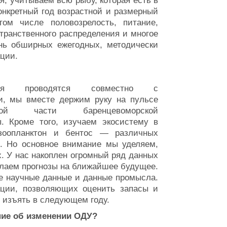
я, учитываем всю рыбу, которая есть в
нкретный год возрастной и размерный
том числе половозрелость, питание,
транственного распределения и многое
ень обширных ежегодных, методически
ции.
ния проводятся совместно с
и, мы вместе держим руку на пульсе
овой части баренцевоморской
ы. Кроме того, изучаем экосистему в
зоопланктон и бентос — различных
х. Но основное внимание мы уделяем,
. У нас накоплен огромный ряд данных
елаем прогнозы на ближайшее будущее.
 научные данные и данные промысла.
ации, позволяющих оценить запасы и
 изъять в следующем году.
ние об изменении ОДУ?