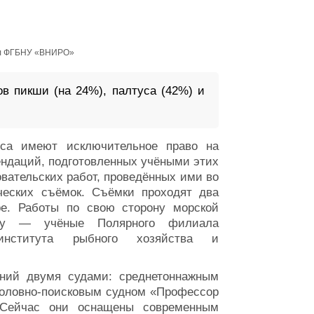
ал ФГБНУ «ВНИРО»
ов пикши (на 24%), палтуса (42%) и
уса имеют исключительное право на
ендаций, подготовленных учёными этих
вательских работ, проведённых ими во
ческих съёмок. Съёмки проходят два
бре. Работы по свою сторону морской
ну — учёные Полярного филиала
о института рыбного хозяйства и
ний двумя судами: среднетоннажным
боловно-поисковым судном «Профессор
 Сейчас они оснащены современным