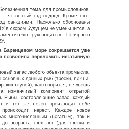
олезненная тема для промысловиков,
— четвертый год подряд. Кроме того,
од санкциями. Насколько обоснованы
ДУ в скором будущем не уменьшится, а
местителю руководителя Полярного
У.
 Баренцевом море сокращается уже
не позволила переломить негативную
овый запас любого объекта промысла,
е основных донных рыб (трески, пикши,
рских окуней), как говорится, не «вещь
а изменчивый компонент открытой
ы. Рыбы, составляющие запас, каждый
н и тот же сезон производят себе
 происходит нерест. Каждое новое
ак многочисленным (богатым), так и
 до возраста трёх лет (для трески и