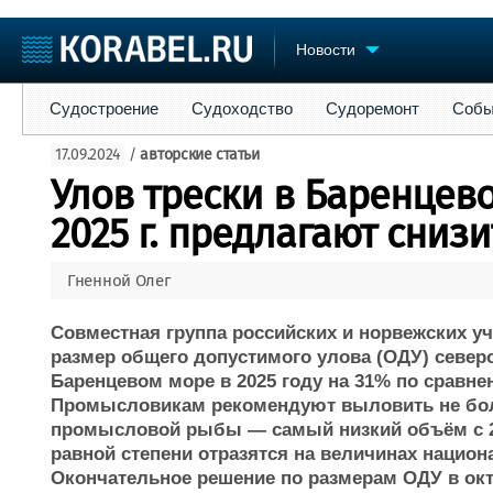
Новости
Судостроение
Судоходство
Судоремонт
События
Пре
Судостроение
Судоходство
Судоремонт
Собы
Судостроение
Торговая площадка
Конфере
17.09.2024
/
авторские статьи
Пульс
Доска объявлений
Выставк
Улов трески в Баренцев
Новости
Продажа флота
Личност
Компании
Оборудование
Словарь
2025 г. предлагают снизи
Репутация
Изделия
Работа
Материалы
Гненной Олег
Крюинг
Услуги
Журнал
Совместная группа российских и норвежских 
Реклама
размер общего допустимого улова (ОДУ) северо
Баренцевом море в 2025 году на 31% по сравн
Промысловикам рекомендуют выловить не боле
промысловой рыбы — самый низкий объём с 20
равной степени отразятся на величинах национ
Окончательное решение по размерам ОДУ в ок