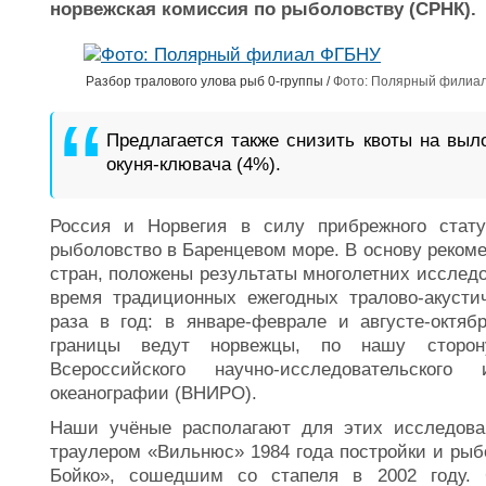
норвежская комиссия по рыболовству (СРНК).
Разбор тралового улова рыб 0-группы /
Фото: Полярный фили
Предлагается также снизить квоты на выл
окуня-клювача (4%).
Россия и Норвегия в силу прибрежного стат
рыболовство в Баренцевом море. В основу реком
стран, положены результаты многолетних исследо
время традиционных ежегодных тралово-акусти
раза в год: в январе-феврале и августе-октя
границы ведут норвежцы, по нашу сторо
Всероссийского научно-исследовательског
океанографии (ВНИРО).
Наши учёные располагают для этих исследова
траулером «Вильнюс» 1984 года постройки и ры
Бойко», сошедшим со стапеля в 2002 году.