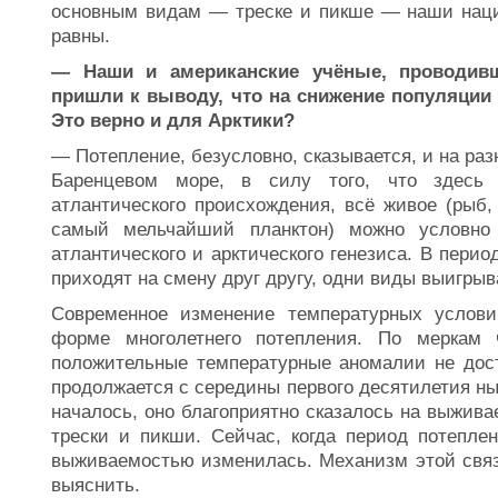
основным видам — треске и пикше — наши наци
равны.
— Наши и американские учёные, проводивш
пришли к выводу, что на снижение популяции
Это верно и для Арктики?
— Потепление, безусловно, сказывается, и на раз
Баренцевом море, в силу того, что здесь
атлантического происхождения, всё живое (рыб,
самый мельчайший планктон) можно условн
атлантического и арктического генезиса. В пери
приходят на смену друг другу, одни виды выигрыв
Современное изменение температурных услов
форме многолетнего потепления. По меркам
положительные температурные аномалии не дост
продолжается с середины первого десятилетия ны
началось, оно благоприятно сказалось на выжив
трески и пикши. Сейчас, когда период потеплен
выживаемостью изменилась. Механизм этой связи
выяснить.