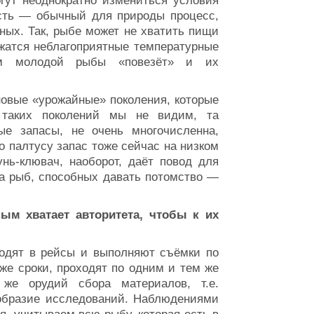
гут неоднократно измениться условия
ость — обычный для природы процесс,
ых. Так, рыбе может не хватить пищи
жатся неблагоприятные температурные
иям молодой рыбы «повезёт» и их
овые «урожайные» поколения, которые
 таких поколений мы не видим, та
ые запасы, не очень многочисленна,
о палтусу запас тоже сейчас на низком
унь-клювач, наоборот, даёт повод для
а рыб, способных давать потомство —
ым хватает авторитета, чтобы к их
одят в рейсы и выполняют съёмки по
же сроки, проходят по одним и тем же
же орудий сбора материалов, т.е.
образие исследований. Наблюдениями