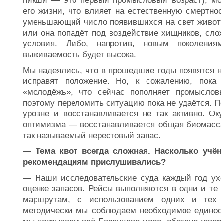
пикши — это первый промысловый возраст), мо
его жизни, что влияет на естественную смертн
уменьшающий число появившихся на свет животн
или она попадёт под воздействие хищников, сло
условия. Либо, напротив, новым поколен
выживаемость будет высока.
Мы надеялись, что в прошедшие годы появятся н
исправят положение. Но, к сожалению, пока
«молодёжь», что сейчас пополняет промыслов
поэтому переломить ситуацию пока не удаётся. П
уровне и восстанавливается не так активно. Ок
оптимизма — восстанавливается общая биомасс
так называемый нерестовый запас.
— Тема квот всегда сложная. Насколько учён
рекомендациям прислушивались?
— Наши исследовательские суда каждый год ух
оценке запасов. Рейсы выполняются в одни и те 
маршрутам, с использованием одних и тех 
методически мы соблюдаем необходимое едино