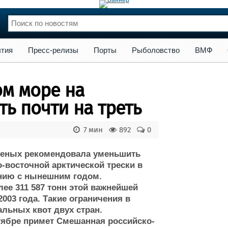
сс-релизы
Порты
Рыболовство
ВМФ
Образование
Яхт
тия
Пресс-релизы
Порты
Рыболовство
ВМФ
нции
Флот
и и семинары
Галерея флота
ом море на
и
Форум
Отзывы
ть почти на треть
Все службы
7 мин
892
0
ученых рекомендовала уменьшить
-восточной арктической трески в
ению с нынешним годом.
е 311 587 тонн этой важнейшей
03 года. Такие ограничения в
альных квот двух стран.
тябре примет Смешанная российско-