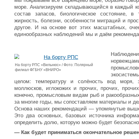
мы покрываем всё Баренцево море, образно говор
море. Анализируем складывающийся в каждый ко
состав запасов, биологическое состояние, в 
жирность, болезни, особенности миграций и прос
другое. И на основе вот этих масштабных, оч
единообразных наблюдений мы и даём рекоменда
Наблюде
норвежцам
На борту РПС «Вильнюс» / Фото: Полярный
промысл
филиал ФГБНУ «ВНИРО»
экосистем
целом: температуру и солёность вод моря, 
моллюсков, иглокожих и прочих, прочих, прочи
конечно, промысловым видам рыб и ракообразных
за многие годы, мы сопоставляем материалы и д
Основа наших рекомендаций — упомянутые выше
Это два основных, базовых источника информ
определить долю, которую можно будет безопасно
— Как будет приниматься окончательное реше