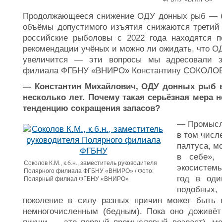
Продолжающееся снижение ОДУ донных рыб — б
объёмы допустимого изъятия снижаются третий 
российские рыболовы с 2022 года находятся п
рекомендации учёных и можно ли ожидать, что О
увеличится — эти вопросы мы адресовали за
филиала ФГБНУ «ВНИРО» Константину СОКОЛОВ
— Константин Михайлович, ОДУ донных рыб в
несколько лет. Почему такая серьёзная мера 
тенденцию сокращения запасов?
— Промысл
в том числ
палтуса, мо
в себе», 
Соколов К.М., к.б.н., заместитель руководителя
экосистем
Полярного филиала ФГБНУ «ВНИРО» / Фото:
год в оди
Полярный филиал ФГБНУ «ВНИРО»
подобных,
поколение в силу разных причин может быть к
немногочисленным (бедным). Пока оно доживёт