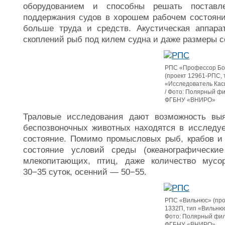
оборудованием и способны решать постав
поддержания судов в хорошем рабочем состоянии
больше труда и средств. Акустическая аппара
скоплений рыб под килем судна и даже размеры 
РПС «Профессор Бо
(проект 12961-РПС, 
«Исследователь Кас
/ Фото: Полярный ф
ФГБНУ «ВНИРО»
Траловые исследования дают возможность вы
беспозвоночных животных находятся в исследуе
состояние. Помимо промысловых рыб, крабов и 
состояние условий среды (океанографически
млекопитающих, птиц, даже количество мус
30−35 суток, осенний — 50−55.
РПС «Вильнюс» (про
1332П, тип «Вильнюс
Фото: Полярный фи
ФГБНУ «ВНИРО»