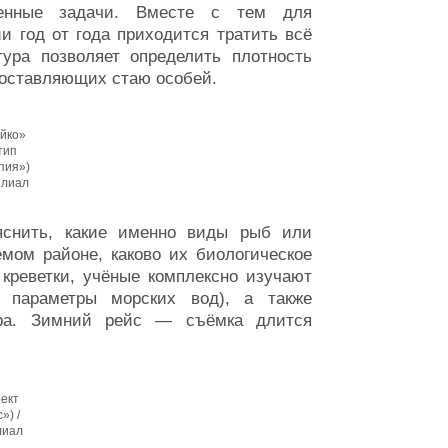
ленные задачи. Вместе с тем для
 год от года приходится тратить всё
тура позволяет определить плотность
составляющих стаю особей.
йко»
тип
пия»)
илиал
яснить, какие именно виды рыб или
мом районе, каково их биологическое
креветки, учёные комплексно изучают
е параметры морских вод), а также
ора. Зимний рейс — съёмка длится
ект
») /
лиал