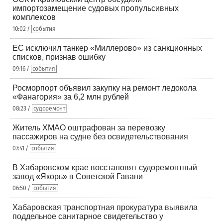
импортозамещение судовых пропульсивных
комплексов
10:02 /
события
ЕС исключил танкер «Миллерово» из санкционных
списков, признав ошибку
09:16 /
события
Росморпорт объявил закупку на ремонт ледокола
«Фанагория» за 6,2 млн рублей
08:23 /
судоремонт
Житель ХМАО оштрафован за перевозку
пассажиров на судне без освидетельствования
07:41 /
события
В Хабаровском крае восстановят судоремонтный
завод «Якорь» в Советской Гавани
06:50 /
события
Хабаровская транспортная прокуратура выявила
поддельное санитарное свидетельство у