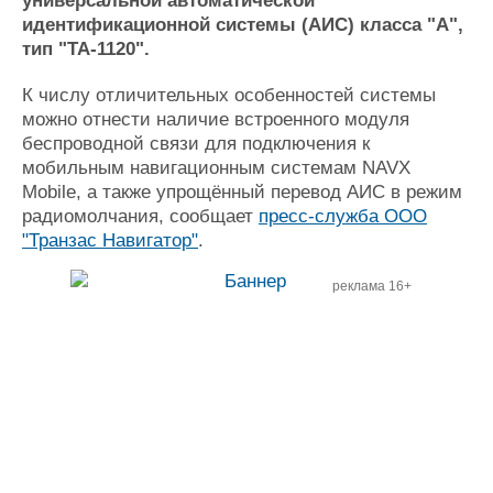
универсальной автоматической
Журнал
идентификационной системы (АИС) класса "А",
Реклама
тип "ТА-1120".
К числу отличительных особенностей системы
Конференции
Флот
можно отнести наличие встроенного модуля
Выставки и семинары
Галерея флота
беспроводной связи для подключения к
Личности
Форум
мобильным навигационным системам NAVX
Mobile, а также упрощённый перевод АИС в режим
Словарь
Отзывы
радиомолчания, сообщает
пресс-служба ООО
Все службы
"Транзас Навигатор"
.
реклама 16+