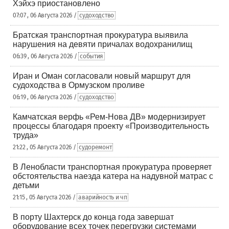
Хэйхэ приостановлено
07:07 , 06 Августа 2026 /
судоходство
Братская транспортная прокуратура выявила
нарушения на девяти причалах водохранилищ
06:39 , 06 Августа 2026 /
события
Иран и Оман согласовали новый маршрут для
судоходства в Ормузском проливе
06:19 , 06 Августа 2026 /
судоходство
Камчатская верфь «Рем-Нова ДВ» модернизирует
процессы благодаря проекту «Производительность
труда»
21:22 , 05 Августа 2026 /
судоремонт
В Ленобласти транспортная прокуратура проверяет
обстоятельства наезда катера на надувной матрас с
детьми
21:15 , 05 Августа 2026 /
аварийность и чп
В порту Шахтерск до конца года завершат
оборудование всех точек перегрузки системами