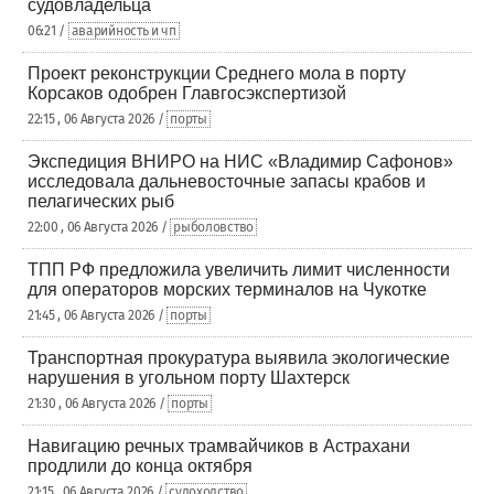
судовладельца
06:21 /
аварийность и чп
Проект реконструкции Среднего мола в порту
Корсаков одобрен Главгосэкспертизой
22:15 , 06 Августа 2026 /
порты
Экспедиция ВНИРО на НИС «Владимир Сафонов»
исследовала дальневосточные запасы крабов и
пелагических рыб
22:00 , 06 Августа 2026 /
рыболовство
ТПП РФ предложила увеличить лимит численности
для операторов морских терминалов на Чукотке
21:45 , 06 Августа 2026 /
порты
Транспортная прокуратура выявила экологические
нарушения в угольном порту Шахтерск
21:30 , 06 Августа 2026 /
порты
Навигацию речных трамвайчиков в Астрахани
продлили до конца октября
21:15 , 06 Августа 2026 /
судоходство