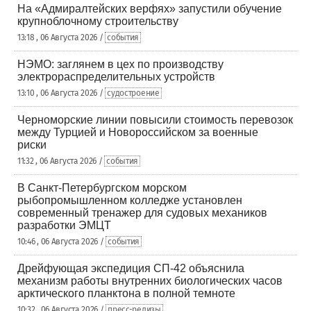
На «Адмиралтейских верфях» запустили обучение
крупноблочному строительству
13:18 , 06 Августа 2026 /
события
НЭМО: заглянем в цех по производству
электрораспределительных устройств
13:10 , 06 Августа 2026 /
судостроение
Черноморские линии повысили стоимость перевозок
между Турцией и Новороссийском за военные
риски
11:32 , 06 Августа 2026 /
события
В Санкт-Петербургском морском
рыбопромышленном колледже установлен
современный тренажер для судовых механиков
разработки ЭМЦТ
10:46 , 06 Августа 2026 /
события
Дрейфующая экспедиция СП-42 объяснила
механизм работы внутренних биологических часов
арктического планктона в полной темноте
10:32 , 06 Августа 2026 /
пресс-релизы