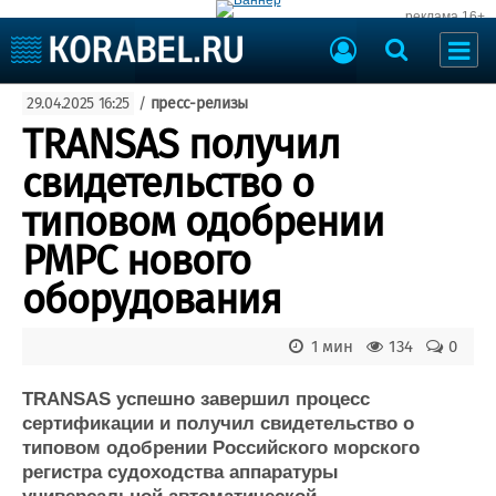
реклама 16+
Судостроение
29.04.2025 16:25
/
пресс-релизы
Судоходство
Судоремонт
TRANSAS получил
События
Пресс-релизы
свидетельство о
Порты
Рыболовство
типовом одобрении
ВМФ
Образование
РМРС нового
Яхты и катера
Еще
оборудования
Судостроение
Торговая площадка
1 мин
134
0
Пульс
Доска объявлений
Новости
Продажа флота
TRANSAS успешно завершил процесс
Компании
Оборудование
сертификации и получил свидетельство о
Репутация
Изделия
типовом одобрении Российского морского
Работа
Материалы
регистра судоходства аппаратуры
Крюинг
Услуги