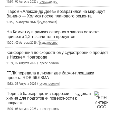
19:30 , 05 Августа 2026 /
судоходство
Паром «Александр Деев» возвратился на маршрут
Ванино — Холмск после планового ремонта
19:15 , 05 Августа 2026 /
судоремонт
На Камчатку в рамках северного завоза остается
привезти 1,3 тысячи тонн продуктов
19:00 , 05 Августа 2026 /
судоходство
Конференция по скоростному судостроению пройдет
в Нижнем Новгороде
16:39 , 05 Августа 2026 /
пресс-релизы
ГТЛК передала в лизинг две баржи-площадки
проекта RDB 66.68МА
16:32 , 05 Августа 2026 /
судостроение
Первый барьер против коррозии — судовая
химия для подготовки поверхности к
покраске
16:20 , 05 Августа 2026 /
пресс-релизы