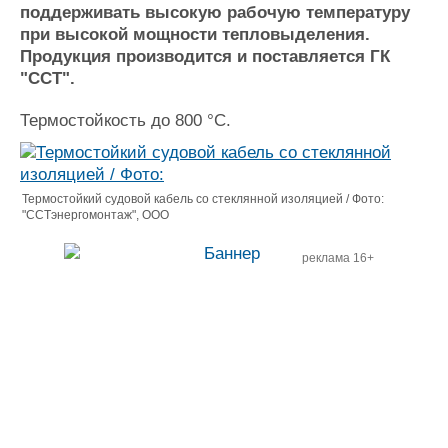
Новости
Продажа флота
поддерживать высокую рабочую температуру
Компании
Оборудование
при высокой мощности тепловыделения.
Репутация
Изделия
Продукция производится и поставляется ГК
Работа
Материалы
"ССТ".
Крюинг
Услуги
Термостойкость до 800 °C.
Журнал
Реклама
Термостойкий судовой кабель со стеклянной изоляцией / Фото:
Конференции
Флот
"ССТэнергомонтаж", ООО
Выставки и семинары
Галерея флота
Личности
Форум
реклама 16+
Словарь
Отзывы
Все службы