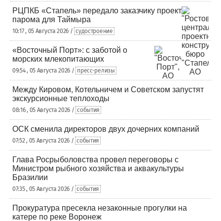
РЦПКБ «Стапель» передало заказчику проект
парома для Таймыра
10:17 , 05 Августа 2026 /
судостроение
«Восточный Порт»: с заботой о
морских млекопитающих
09:54 , 05 Августа 2026 /
пресс-релизы
Между Кировом, Котельничем и Советском запустят
экскурсионные теплоходы
08:16 , 05 Августа 2026 /
события
ОСК сменила директоров двух дочерних компаний
07:52 , 05 Августа 2026 /
события
Глава Росрыболовства провел переговоры с
Министром рыбного хозяйства и аквакультуры
Бразилии
07:35 , 05 Августа 2026 /
события
Прокуратура пресекла незаконные прогулки на
катере по реке Воронеж