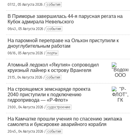
07:12 , 05 Августа 2026 /
события
В Приморье завершилась 44-я парусная регата на
Кубок адмирала Невельского
06:43 , 05 Августа 2026 /
события
На паромной переправе на Ольхон приступили к
дноуглубительным работам
06:16 , 05 Августа 2026 /
порты
Атомный ледокол «Якутия» сопроводил
круизный лайнер к острову Врангеля
21:15 , 04 Августа 2026 /
события
На строящемся земснаряде проекта
2040 приступили к подключению
гидропривода — «Р-Флот»
21:00 , 04 Августа 2026 /
судостроение
На Камчатке прошли учения по спасению экипажа
самолета и буксировке аварийного корабля
20:45 , 04 Августа 2026 /
события