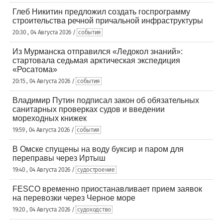
Глеб Никитин предложил создать госпрограмму
строительства речной причальной инфраструктуры
20:30 , 04 Августа 2026 /
события
Из Мурманска отправился «Ледокол знаний»:
стартовала седьмая арктическая экспедиция
«Росатома»
20:15 , 04 Августа 2026 /
события
Владимир Путин подписал закон об обязательных
санитарных проверках судов и введении
мореходных книжек
19:59 , 04 Августа 2026 /
события
В Омске спущены на воду буксир и паром для
переправы через Иртыш
19:40 , 04 Августа 2026 /
судостроение
FESCO временно приостанавливает прием заявок
на перевозки через Черное море
19:20 , 04 Августа 2026 /
судоходство