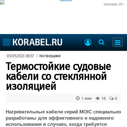
реклама 16+
Судостроение
05.09.2023 06:57
/
поставщики
Судоходство
Судоремонт
Термостойкие судовые
События
Пресс-релизы
кабели со стеклянной
Порты
Рыболовство
изоляцией
ВМФ
Образование
Яхты и катера
1 мин
18
0
Еще
Нагревательные кабели серий MOIC специально
Судостроение
Торговая площадка
разработаны для эффективного и надежного
Пульс
Доска объявлений
использования в случаях, когда требуется