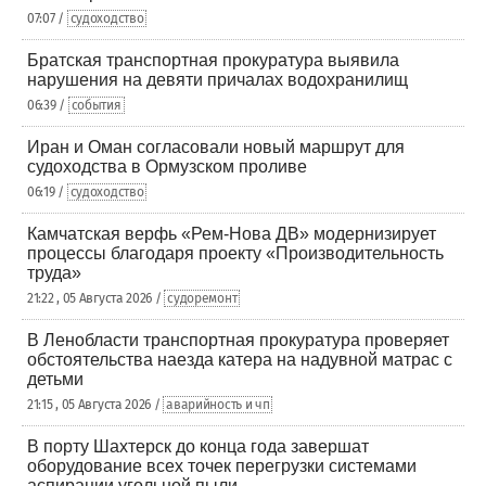
07:07 /
судоходство
Братская транспортная прокуратура выявила
нарушения на девяти причалах водохранилищ
06:39 /
события
Иран и Оман согласовали новый маршрут для
судоходства в Ормузском проливе
06:19 /
судоходство
Камчатская верфь «Рем-Нова ДВ» модернизирует
процессы благодаря проекту «Производительность
труда»
21:22 , 05 Августа 2026 /
судоремонт
В Ленобласти транспортная прокуратура проверяет
обстоятельства наезда катера на надувной матрас с
детьми
21:15 , 05 Августа 2026 /
аварийность и чп
В порту Шахтерск до конца года завершат
оборудование всех точек перегрузки системами
аспирации угольной пыли