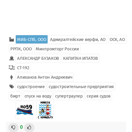
МИБ-СПб, ООО
Адмиралтейские верфи, АО
ОСК, АО
РРПК, ООО
Минпромторг России
АЛЕКСАНДР БУЗАКОВ
КАПИТАН ИПАТОВ
СТ-192
Алиханов Антон Андреевич
судостроение
судостроительные предприятия
бмрт
спуск на воду
супертраулер
серия судов
0