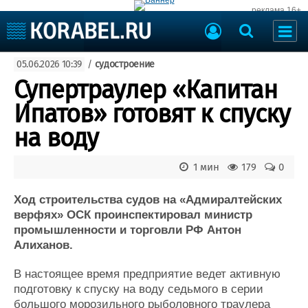
реклама 16+
Судостроение
05.06.2026 10:39
/
судостроение
Судоходство
Судоремонт
Супертраулер «Капитан
События
Пресс-релизы
Ипатов» готовят к спуску
Порты
Рыболовство
на воду
ВМФ
Образование
Яхты и катера
1 мин
179
0
Еще
Ход строительства судов на «Адмиралтейских
Судостроение
Торговая площадка
верфях» ОСК проинспектировал министр
Пульс
Доска объявлений
промышленности и торговли РФ Антон
Новости
Продажа флота
Алиханов.
Компании
Оборудование
Репутация
Изделия
В настоящее время предприятие ведет активную
Работа
Материалы
подготовку к спуску на воду седьмого в серии
Крюинг
Услуги
большого морозильного рыболовного траулера