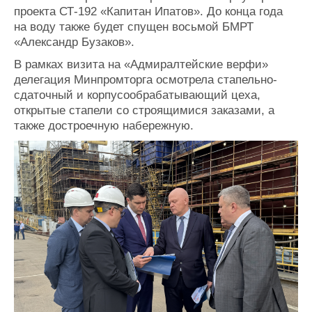
проекта СТ-192 «Капитан Ипатов». До конца года
Журнал
на воду также будет спущен восьмой БМРТ
Реклама
«Александр Бузаков».
В рамках визита на «Адмиралтейские верфи»
Конференции
Флот
делегация Минпромторга осмотрела стапельно-
Выставки и семинары
Галерея флота
сдаточный и корпусообрабатывающий цеха,
Личности
Форум
открытые стапели со строящимися заказами, а
Словарь
Отзывы
также достроечную набережную.
Все службы