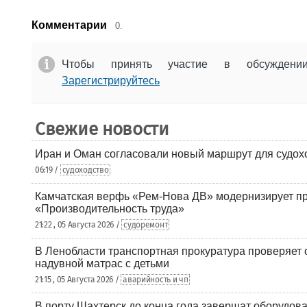
Комментарии
0.
Чтобы принять участие в обсужден
Зарегистрируйтесь
Свежие новости
Иран и Оман согласовали новый маршрут для судох
06:19 /
судоходство
Камчатская верфь «Рем-Нова ДВ» модернизирует пр
«Производительность труда»
21:22 , 05 Августа 2026 /
судоремонт
В Ленобласти транспортная прокуратура проверяет 
надувной матрас с детьми
21:15 , 05 Августа 2026 /
аварийность и чп
В порту Шахтерск до конца года завершат оборудова