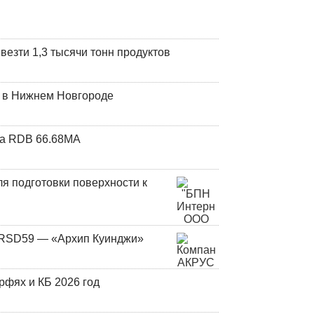
везти 1,3 тысячи тонн продуктов
т в Нижнем Новгороде
та RDB 66.68МА
я подготовки поверхности к
и RSD59 — «Архип Куинджи»
фях и КБ 2026 год