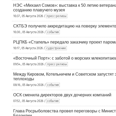
НЭС «Михаил Сомов»: выставка к 50 летию ветеран
созданию плавучего музея
10:37 , 05 Августа 2026 /
пресс-релизы
СКТБЭ получило аккредитацию на поверку элементо
10:30 , 05 Августа 2026 /
события
РЦПКБ «Стапель» передало заказчику проект паром
10:17 , 05 Августа 2026 /
судостроение
«Восточный Порт»: с заботой о морских млекопита
09:54 , 05 Августа 2026 /
пресс-релизы
Между Кировом, Котельничем и Советском запустят 
теплоходы
08:16 , 05 Августа 2026 /
события
ОСК сменила директоров двух дочерних компаний
07:52 , 05 Августа 2026 /
события
Глава Росрыболовства провел переговоры с Минист
Бразилии