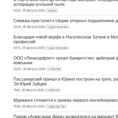
аспирации угольной пыли
20:45 , 05 Августа 2026 /
порты
Севмаш приступил к сборке упорных подшипников д
20:30 , 05 Августа 2026 /
судостроение
Благодаря новой верфи в Нагатинском Затоне в Мос
профессий
20:15 , 05 Августа 2026 /
судостроение
ООО «Ленатурфлот» грозит банкротство: арбитраж р
компании
20:00 , 05 Августа 2026 /
события
Пассажирский причал в Юрино построен на треть, 
Эл Юрий Зайцев
19:45 , 05 Августа 2026 /
события
Мурманск готовится к приему первого контейнеровоз
19:30 , 05 Августа 2026 /
судоходство
Паром «Александр Деев» возвратился на маршрут 