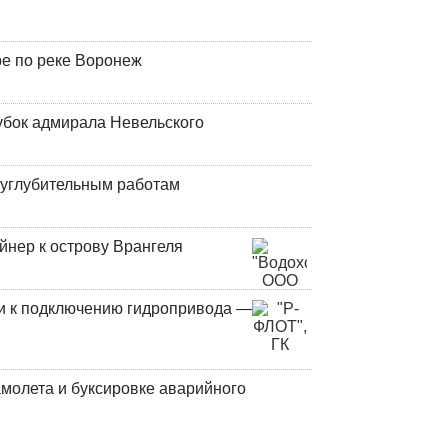
ре по реке Воронеж
убок адмирала Невельского
оуглубительным работам
йнер к острову Врангеля
и к подключению гидропривода —
молета и буксировке аварийного