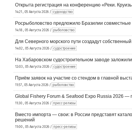
Открыта регистрация на конференцию «Реки. Круиз
14:21 , 05 Августа 2026 /
судоходство
Росрыболовство предложило Бразилии совместные п
14:18 , 05 Августа 2026 /
рыболовство
Для Северного морского пути создадут собственны
14:02 , 05 Августа 2026 /
судостроение
На Хабаровском судостроительном заводе заложили
12:03 , 05 Августа 2026 /
судостроение
Приём заявок на участие со стендом в главной выст
11:57 , 05 Августа 2026 /
рыболовство
Global Fishery Forum & Seafood Expo Russia 2026 — 
11:30 , 05 Августа 2026 /
пресс-релизы
Вместо импорта — свои: в России представят ката
решений
11:00 , 05 Августа 2026 /
пресс-релизы