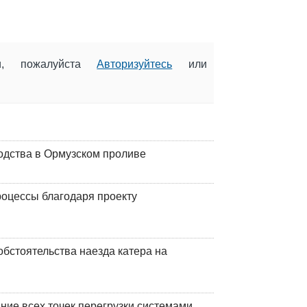
ии, пожалуйста
Авторизуйтесь
или
одства в Ормузском проливе
оцессы благодаря проекту
обстоятельства наезда катера на
ние всех точек перегрузки системами