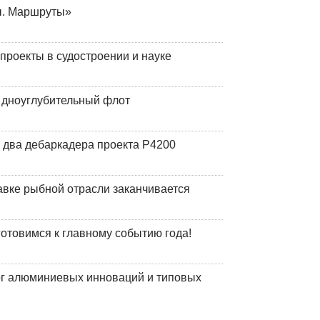
ы. Маршруты»
роекты в судостроении и науке
й дноуглубительный флот
 два дебаркадера проекта Р4200
авке рыбной отрасли заканчивается
готовимся к главному событию года!
лог алюминиевых инноваций и типовых