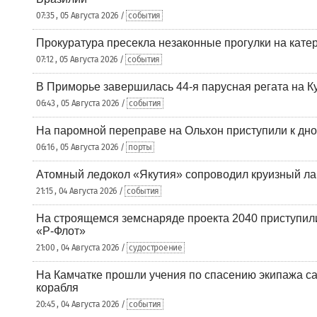
07:35 , 05 Августа 2026 /
события
Прокуратура пресекла незаконные прогулки на кате
07:12 , 05 Августа 2026 /
события
В Приморье завершилась 44-я парусная регата на К
06:43 , 05 Августа 2026 /
события
На паромной переправе на Ольхон приступили к дн
06:16 , 05 Августа 2026 /
порты
Атомный ледокол «Якутия» сопроводил круизный ла
21:15 , 04 Августа 2026 /
события
На строящемся земснаряде проекта 2040 приступил
«Р-Флот»
21:00 , 04 Августа 2026 /
судостроение
На Камчатке прошли учения по спасению экипажа са
корабля
20:45 , 04 Августа 2026 /
события