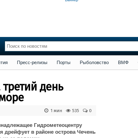
сс-релизы
Порты
Рыболовство
ВМФ
Образование
Яхт
тия
Пресс-релизы
Порты
Рыболовство
ВМФ
нции
Флот
и и семинары
Галерея флота
 третий день
и
Форум
Отзывы
 море
Все службы
1 мин
535
0
ринадлежащее Гидрометеоцентру
я дрейфует в районе острова Чечень