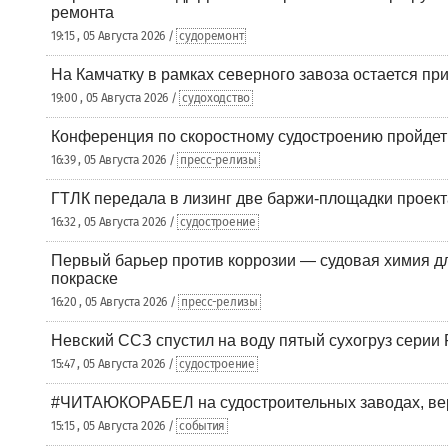
ремонта
19:15 , 05 Августа 2026 /
судоремонт
На Камчатку в рамках северного завоза остается при
19:00 , 05 Августа 2026 /
судоходство
Конференция по скоростному судостроению пройде
16:39 , 05 Августа 2026 /
пресс-релизы
ГТЛК передала в лизинг две баржи-площадки проек
16:32 , 05 Августа 2026 /
судостроение
Первый барьер против коррозии — судовая химия дл
покраске
16:20 , 05 Августа 2026 /
пресс-релизы
Невский ССЗ спустил на воду пятый сухогруз сери
15:47 , 05 Августа 2026 /
судостроение
#ЧИТАЮКОРАБЕЛ на судостроительных заводах, вер
15:15 , 05 Августа 2026 /
события