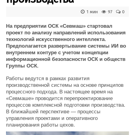
Новости
Продажа флота
Компании
Оборудование
1 мин
97
0
Репутация
Изделия
Работа
Материалы
На предприятии ОСК «Севмаш» стартовал
Крюинг
Услуги
проект по анализу направлений использования
Журнал
технологий искусственного интеллекта.
Реклама
Предполагается развертывание системы ИИ во
внутреннем контуре с учетом концепции
информационной безопасности ОСК и обществ
Конференции
Флот
Группы ОСК.
Выставки и семинары
Галерея флота
Личности
Форум
Работы ведутся в рамках развития
Словарь
Отзывы
производственной системы на основе принципов
Все службы
процессного подхода. В настоящее время на
«Севмаше» проводится перепроектирование
процессов комплексной подготовки производства.
В ближайшей перспективе — процессы
управления проектами и оперативного
планирования работы цехов.