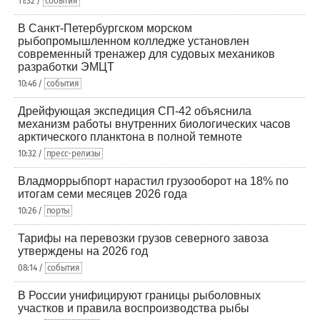
11:32 /
события
В Санкт-Петербургском морском
рыбопромышленном колледже установлен
современный тренажер для судовых механиков
разработки ЭМЦТ
10:46 /
события
Дрейфующая экспедиция СП-42 объяснила
механизм работы внутренних биологических часов
арктического планктона в полной темноте
10:32 /
пресс-релизы
Владморрыбпорт нарастил грузооборот на 18% по
итогам семи месяцев 2026 года
10:26 /
порты
Тарифы на перевозки грузов северного завоза
утверждены на 2026 год
08:14 /
события
В России унифицируют границы рыболовных
участков и правила воспроизводства рыбы