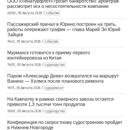
ООО «Ленатурфлот» грозит банкротство: арбитраж
рассмотрит иск о несостоятельности компании
20:00 , 05 Августа 2026 /
события
Пассажирский причал в Юрино построен на треть,
работы опережают график — глава Марий Эл Юрий
Зайцев
19:45 , 05 Августа 2026 /
события
Мурманск готовится к приему первого
контейнеровоза из Китая
19:30 , 05 Августа 2026 /
судоходство
Паром «Александр Деев» возвратился на маршрут
Ванино — Холмск после планового ремонта
19:15 , 05 Августа 2026 /
судоремонт
На Камчатку в рамках северного завоза остается
привезти 1,3 тысячи тонн продуктов
19:00 , 05 Августа 2026 /
судоходство
Конференция по скоростному судостроению пройдет
в Нижнем Новгороде