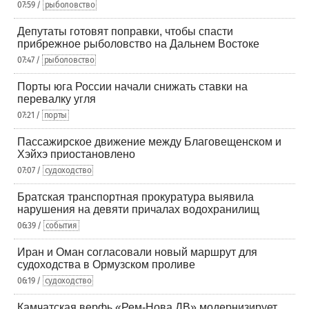
07:59 /
рыболовство
Депутаты готовят поправки, чтобы спасти
прибрежное рыболовство на Дальнем Востоке
07:47 /
рыболовство
Порты юга России начали снижать ставки на
перевалку угля
07:21 /
порты
Пассажирское движение между Благовещенском и
Хэйхэ приостановлено
07:07 /
судоходство
Братская транспортная прокуратура выявила
нарушения на девяти причалах водохранилищ
06:39 /
события
Иран и Оман согласовали новый маршрут для
судоходства в Ормузском проливе
06:19 /
судоходство
Камчатская верфь «Рем-Нова ДВ» модернизирует