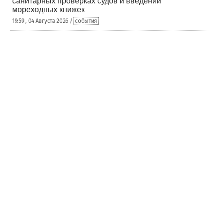
санитарных проверках судов и введении
мореходных книжек
19:59 , 04 Августа 2026 /
события