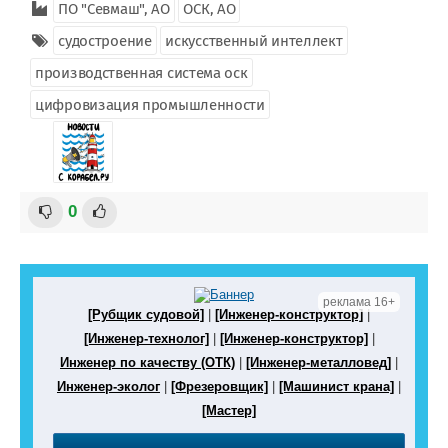
ПО "Севмаш", АО
ОСК, АО
судостроение
искусственный интеллект
производственная система оск
цифровизация промышленности
0
реклама 16+
[Рубщик судовой]
|
[Инженер-конструктор]
|
[Инженер-технолог]
|
[Инженер-конструктор]
|
Инженер по качеству (ОТК)
|
[Инженер-металловед]
|
Инженер-эколог
|
[Фрезеровщик]
|
[Машинист крана]
|
[Мастер]