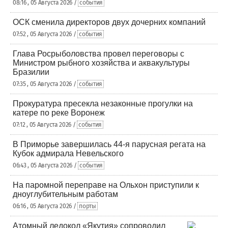
08:16 , 05 Августа 2026 /
события
ОСК сменила директоров двух дочерних компаний
07:52 , 05 Августа 2026 /
события
Глава Росрыболовства провел переговоры с
Министром рыбного хозяйства и аквакультуры
Бразилии
07:35 , 05 Августа 2026 /
события
Прокуратура пресекла незаконные прогулки на
катере по реке Воронеж
07:12 , 05 Августа 2026 /
события
В Приморье завершилась 44-я парусная регата на
Кубок адмирала Невельского
06:43 , 05 Августа 2026 /
события
На паромной переправе на Ольхон приступили к
дноуглубительным работам
06:16 , 05 Августа 2026 /
порты
Атомный ледокол «Якутия» сопроводил