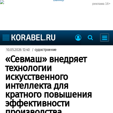
реклама 16+
Судостроение
10.05.2026 12:40
/
судостроение
Судоходство
Судоремонт
«Севмаш» внедряет
События
Пресс-релизы
технологии
Порты
Рыболовство
искусственного
ВМФ
Образование
интеллекта для
Яхты и катера
Еще
кратного повышения
эффективности
Судостроение
Торговая площадка
Пульс
Доска объявлений
производства