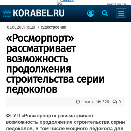
реклама 16+
Судостроение
03.06.2009 15:28
/
судостроение
Судоходство
Судоремонт
«Росморпорт»
События
Пресс-релизы
рассматривает
Порты
Рыболовство
возможность
ВМФ
Образование
продолжения
Яхты и катера
Еще
строительства серии
ледоколов
Судостроение
Торговая площадка
Пульс
Доска объявлений
Новости
Продажа флота
1 мин
526
0
Компании
Оборудование
Репутация
Изделия
ФГУП «Росморпорт» рассматривает
возможность продолжения строительства серии
Работа
Материалы
ледоколов, в том числе мощного ледокола для
Крюинг
Услуги