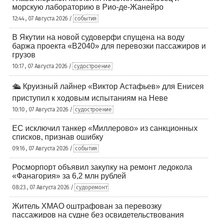
морскую лабораторию в Рио-де-Жанейро
12:44 , 07 Августа 2026 /
события
В Якутии на новой судоверфи спущена на воду
баржа проекта «В2040» для перевозки пассажиров и
грузов
10:17 , 07 Августа 2026 /
судостроение
🛳️ Круизный лайнер «Виктор Астафьев» для Енисея
приступил к ходовым испытаниям на Неве
10:10 , 07 Августа 2026 /
судостроение
ЕС исключил танкер «Миллерово» из санкционных
списков, признав ошибку
09:16 , 07 Августа 2026 /
события
Росморпорт объявил закупку на ремонт ледокола
«Фанагория» за 6,2 млн рублей
08:23 , 07 Августа 2026 /
судоремонт
Житель ХМАО оштрафован за перевозку
пассажиров на судне без освидетельствования