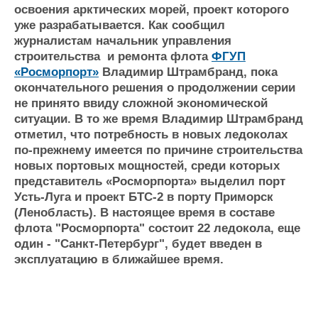
освоения арктических морей, проект которого
Журнал
уже разрабатывается. Как сообщил
Реклама
журналистам начальник управления
строительства и ремонта флота
ФГУП
«Росморпорт»
Владимир Штрамбранд, пока
Конференции
Флот
окончательного решения о продолжении серии
Выставки и семинары
Галерея флота
не принято ввиду сложной экономической
Личности
Форум
ситуации. В то же время Владимир Штрамбранд
Словарь
Отзывы
отметил, что потребность в новых ледоколах
Все службы
по-прежнему имеется по причине строительства
новых портовых мощностей, среди которых
представитель «Росморпорта» выделил порт
Усть-Луга и проект БТС-2 в порту Приморск
(Ленобласть). В настоящее время в составе
флота "Росморпорта" состоит 22 ледокола, еще
один - "Санкт-Петербург", будет введен в
эксплуатацию в ближайшее время.