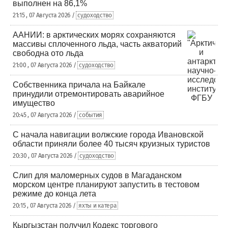
выполнен на 86,1%
21:15 , 07 Августа 2026 /
судоходство
ААНИИ: в арктических морях сохраняются
массивы сплоченного льда, часть акваторий
свободна ото льда
21:00 , 07 Августа 2026 /
судоходство
Собственника причала на Байкале
принудили отремонтировать аварийное
имущество
20:45 , 07 Августа 2026 /
события
С начала навигации волжские города Ивановской
области приняли более 40 тысяч круизных туристов
20:30 , 07 Августа 2026 /
судоходство
Слип для маломерных судов в Магаданском
морском центре планируют запустить в тестовом
режиме до конца лета
20:15 , 07 Августа 2026 /
яхты и катера
Кыргызстан получил Кодекс торгового