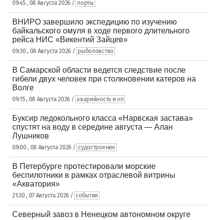
09:45 , 08 Августа 2026 /
порты
ВНИРО завершило экспедицию по изучению
байкальского омуля в ходе первого длительного
рейса НИС «Викентий Зайцев»
09:30 , 08 Августа 2026 /
рыболовство
В Самарской области ведется следствие после
гибели двух человек при столкновении катеров на
Волге
09:15 , 08 Августа 2026 /
аварийность и чп
Буксир ледокольного класса «Нарвская застава»
спустят на воду в середине августа — Алан
Лушников
09:00 , 08 Августа 2026 /
судостроение
В Петербурге протестировали морские
беспилотники в рамках отраслевой витрины
«Акватория»
21:30 , 07 Августа 2026 /
события
Северный завоз в Ненецком автономном округе