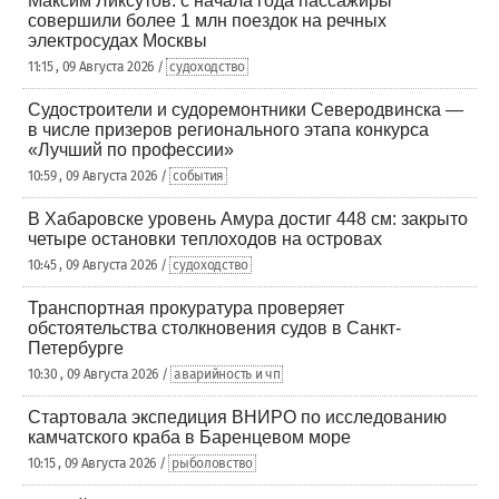
Максим Ликсутов: с начала года пассажиры
совершили более 1 млн поездок на речных
электросудах Москвы
11:15 , 09 Августа 2026 /
судоходство
Судостроители и судоремонтники Северодвинска —
в числе призеров регионального этапа конкурса
«Лучший по профессии»
10:59 , 09 Августа 2026 /
события
В Хабаровске уровень Амура достиг 448 см: закрыто
четыре остановки теплоходов на островах
10:45 , 09 Августа 2026 /
судоходство
Транспортная прокуратура проверяет
обстоятельства столкновения судов в Санкт-
Петербурге
10:30 , 09 Августа 2026 /
аварийность и чп
Стартовала экспедиция ВНИРО по исследованию
камчатского краба в Баренцевом море
10:15 , 09 Августа 2026 /
рыболовство