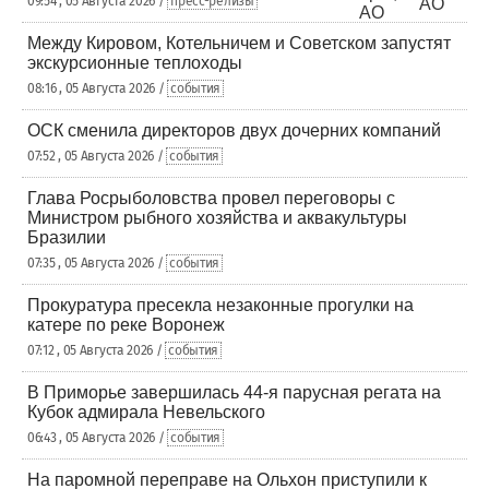
09:54 , 05 Августа 2026 /
пресс-релизы
Между Кировом, Котельничем и Советском запустят
экскурсионные теплоходы
08:16 , 05 Августа 2026 /
события
ОСК сменила директоров двух дочерних компаний
07:52 , 05 Августа 2026 /
события
Глава Росрыболовства провел переговоры с
Министром рыбного хозяйства и аквакультуры
Бразилии
07:35 , 05 Августа 2026 /
события
Прокуратура пресекла незаконные прогулки на
катере по реке Воронеж
07:12 , 05 Августа 2026 /
события
В Приморье завершилась 44-я парусная регата на
Кубок адмирала Невельского
06:43 , 05 Августа 2026 /
события
На паромной переправе на Ольхон приступили к