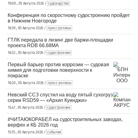
19:00 , 05 Августа 2026 /
судоходство
Конференция по скоростному судостроению пройдет
в Нижнем Новгороде
16:39 , 05 Августа 2026 /
пресс-релизы
ГТЛК передала в лизинг две баржи-площадки
проекта RDB 66.68МА
16:32 , 05 Августа 2026 /
судостроение
Первый барьер против коррозии — судовая
химия для подготовки поверхности к
покраске
16:20 , 05 Августа 2026 /
пресс-релизы
Невский ССЗ спустил на воду пятый сухогруз
серии RSD59 — «Архип Куинджи»
15:47 , 05 Августа 2026 /
судостроение
#ЧИТАЮКОРАБЕЛ на судостроительных заводах,
верфях и КБ 2026 год
15:15 , 05 Августа 2026 /
события