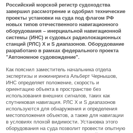
Новости
Продажа флота
Российский морской регистр судоходства
Компании
Оборудование
завершил рассмотрение и одобрил технические
Репутация
Изделия
проекты установки на суда под флагом РФ
Работа
Материалы
новых типов отечественного навигационного
Крюинг
Услуги
оборудования – инерциальной навигационной
Журнал
системы (ИНС) и судовых радиолокационных
Реклама
станций (РЛС) X и S диапазонов. Оборудование
разработано в рамках федерального проекта
"Автономное судовождение".
Конференции
Флот
Выставки и семинары
Галерея флота
Как пояснил заместитель начальника отдела
Личности
Форум
экспертизы и инжиниринга Альберт Чернышов,
ИНС определяет положение, скорость и
Словарь
Отзывы
ориентацию объекта в пространстве без
Все службы
использования внешних сигналов, таких как
спутниковая навигация. РЛС X и S диапазонов
используются для обнаружения и определения
местоположения объектов, а также для навигации
в условиях плохой видимости. Установка этого
оборудования на суда позволит провести опытную