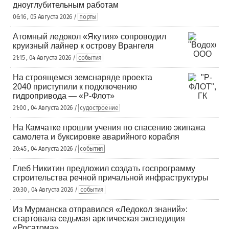
дноуглубительным работам
06:16 , 05 Августа 2026 /
порты
Атомный ледокол «Якутия» сопроводил
круизный лайнер к острову Врангеля
21:15 , 04 Августа 2026 /
события
На строящемся земснаряде проекта
2040 приступили к подключению
гидропривода — «Р-Флот»
21:00 , 04 Августа 2026 /
судостроение
На Камчатке прошли учения по спасению экипажа
самолета и буксировке аварийного корабля
20:45 , 04 Августа 2026 /
события
Глеб Никитин предложил создать госпрограмму
строительства речной причальной инфраструктуры
20:30 , 04 Августа 2026 /
события
Из Мурманска отправился «Ледокол знаний»:
стартовала седьмая арктическая экспедиция
«Росатома»