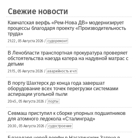
Свежие новости
Камчатская верфь «Рем-Нова ДВ» модернизирует
процессы благодаря проекту «Производительность
труда»
21:22 , 05 Августа 2026 /
судоремонт
В Ленобласти транспортная прокуратура проверяет
обстоятельства наезда катера на надувной матрас с
детьми
21:15 , 05 Августа 2026 /
аварийность и чп
В порту Шахтерск до конца года завершат
оборудование всех точек перегрузки системами
аспирации угольной пыли
20:45 , 05 Августа 2026 /
порты
Севмаш приступил к сборке упорных подшипников
для атомного ледокола «Сталинград»
20:30 , 05 Августа 2026 /
судостроение
Благодаря новой верфи в Нагатинском Затоне в