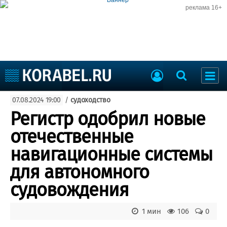
реклама 16+
Судостроение
07.08.2024 19:00
/
судоходство
Судоходство
Судоремонт
Регистр одобрил новые
События
Пресс-релизы
отечественные
Порты
Рыболовство
навигационные системы
ВМФ
Образование
для автономного
Яхты и катера
Еще
судовождения
Судостроение
Торговая площадка
1 мин
106
0
Пульс
Доска объявлений