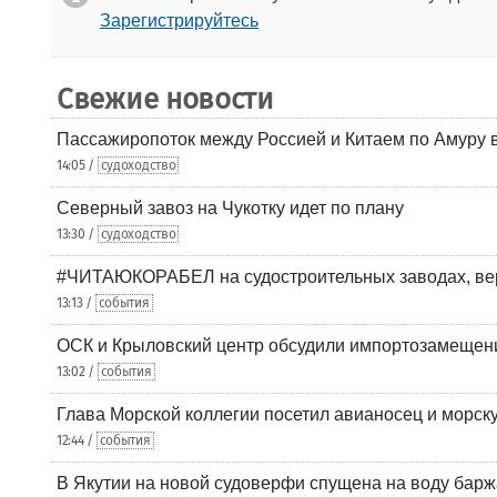
Зарегистрируйтесь
Свежие новости
Пассажиропоток между Россией и Китаем по Амуру 
14:05 /
судоходство
Северный завоз на Чукотку идет по плану
13:30 /
судоходство
#ЧИТАЮКОРАБЕЛ на судостроительных заводах, вер
13:13 /
события
ОСК и Крыловский центр обсудили импортозамещен
13:02 /
события
Глава Морской коллегии посетил авианосец и морс
12:44 /
события
В Якутии на новой судоверфи спущена на воду барж