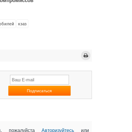
 компромиссов
юбилей
кэаз
ии, пожалуйста
Авторизуйтесь
или