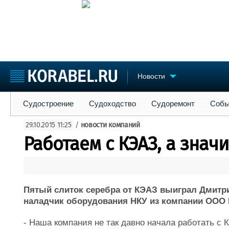
Новости
Судостроение
Судоходство
Судоремонт
События
Пре
Судостроение
Судоходство
Судоремонт
Собы
Судостроение
Торговая площадка
Конфере
29.10.2015 11:25
/
новости компаний
Пульс
Доска объявлений
Выставк
Работаем с КЭАЗ, а зна
Новости
Продажа флота
Личност
Компании
Оборудование
Словарь
Репутация
Изделия
Работа
Материалы
Пятый слиток серебра от КЭАЗ выиграл Дмитр
Крюинг
Услуги
наладчик оборудования НКУ из компании ООО 
Журнал
Реклама
- Наша компания не так давно начала работать с 