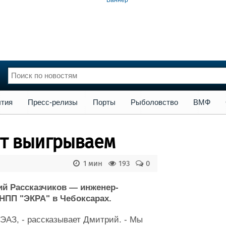
сс-релизы
Порты
Рыболовство
ВМФ
Образование
Яхт
тия
Пресс-релизы
Порты
Рыболовство
ВМФ
нции
Флот
и и семинары
Галерея флота
чит выигрываем
и
Форум
Отзывы
1 мин
193
0
Все службы
ий Рассказчиков — инженер-
НПП "ЭКРА" в Чебоксарах.
КЭАЗ, - рассказывает Дмитрий. - Мы