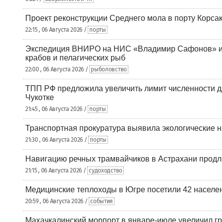
Проект реконструкции Среднего мола в порту Корса
22:15 , 06 Августа 2026 /
порты
Экспедиция ВНИРО на НИС «Владимир Сафонов» и
крабов и пелагических рыб
22:00 , 06 Августа 2026 /
рыболовство
ТПП РФ предложила увеличить лимит численности д
Чукотке
21:45 , 06 Августа 2026 /
порты
Транспортная прокуратура выявила экологические 
21:30 , 06 Августа 2026 /
порты
Навигацию речных трамвайчиков в Астрахани продл
21:15 , 06 Августа 2026 /
судоходство
Медицинские теплоходы в Югре посетили 42 населен
20:59 , 06 Августа 2026 /
события
Махачкалинский морпорт в январе-июле увеличил гр