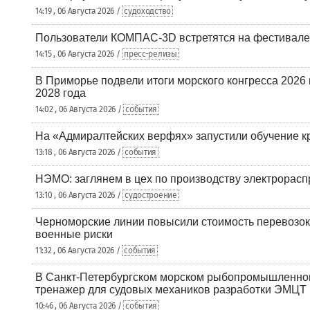
14:19 , 06 Августа 2026 /
судоходство
Пользователи КОМПАС-3D встретятся на фестивале
14:15 , 06 Августа 2026 /
пресс-релизы
В Приморье подвели итоги морского конгресса 2026 
2028 года
14:02 , 06 Августа 2026 /
события
На «Адмиралтейских верфях» запустили обучение к
13:18 , 06 Августа 2026 /
события
НЭМО: заглянем в цех по производству электрорасп
13:10 , 06 Августа 2026 /
судостроение
Черноморские линии повысили стоимость перевозок
военные риски
11:32 , 06 Августа 2026 /
события
В Санкт-Петербургском морском рыбопромышленно
тренажер для судовых механиков разработки ЭМЦТ
10:46 , 06 Августа 2026 /
события