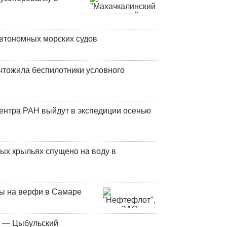
втономных морских судов
чтожила беспилотники условного
центра РАН выйдут в экспедиции осенью
ых крыльях спущено на воду в
ны на верфи в Самаре
у — Цыбульский