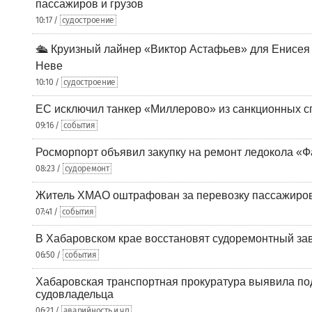
пассажиров и грузов
10:17 /
судостроение
🛳️ Круизный лайнер «Виктор Астафьев» для Енисея
Неве
10:10 /
судостроение
ЕС исключил танкер «Миллерово» из санкционных с
09:16 /
события
Росморпорт объявил закупку на ремонт ледокола «Ф
08:23 /
судоремонт
Житель ХМАО оштрафован за перевозку пассажиров 
07:41 /
события
В Хабаровском крае восстановят судоремонтный за
06:50 /
события
Хабаровская транспортная прокуратура выявила по
судовладельца
06:21 /
аварийность и чп