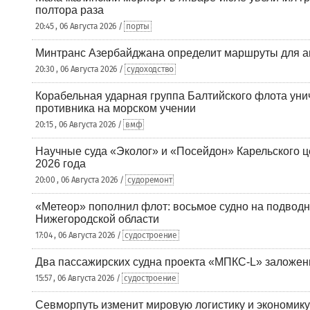
полтора раза
20:45 , 06 Августа 2026 /
порты
Минтранс Азербайджана определит маршруты для а
20:30 , 06 Августа 2026 /
судоходство
Корабельная ударная группа Балтийского флота уни
противника на морском учении
20:15 , 06 Августа 2026 /
вмф
Научные суда «Эколог» и «Посейдон» Карельского 
2026 года
20:00 , 06 Августа 2026 /
судоремонт
«Метеор» пополнил флот: восьмое судно на подводн
Нижегородской области
17:04 , 06 Августа 2026 /
судостроение
Два пассажирских судна проекта «МПКС-L» заложе
15:57 , 06 Августа 2026 /
судостроение
Севморпуть изменит мировую логистику и экономик