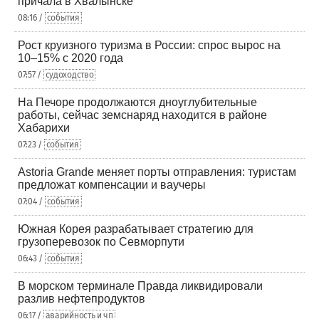
причала в Хвалынске
08:16 /
события
Рост круизного туризма в России: спрос вырос на
10–15% с 2020 года
07:57 /
судоходство
На Печоре продолжаются дноуглубительные
работы, сейчас земснаряд находится в районе
Хабарихи
07:23 /
события
Astoria Grande меняет порты отправления: туристам
предложат компенсации и ваучеры
07:04 /
события
Южная Корея разрабатывает стратегию для
грузоперевозок по Севморпути
06:43 /
события
В морском терминале Правда ликвидировали
разлив нефтепродуктов
06:17 /
аварийность и чп