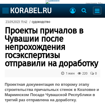
реклама 16+
Судостроение
23.09.2023 11:42
/
судоходство
Судоходство
Судоремонт
Проекты причалов в
События
Пресс-релизы
Чувашии после
Порты
Рыболовство
непрохождения
ВМФ
Образование
госэкспертизы
Яхты и катера
Еще
отправили на доработку
Судостроение
Торговая площадка
1 мин
220
0
Пульс
Доска объявлений
Новости
Продажа флота
Проектная документация по второму этапу
Компании
Оборудование
строительства причальных стенок в Козловке и
Репутация
Изделия
Мариинском Посаде Чувашской Республики в
Работа
Материалы
третий раз отправлена на доработку.
Крюинг
Услуги