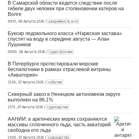
В Самарской области ведется следствие после
гибели двух человек при столкновении катеров на
Волге
09:15 , 08 Августа 2026 /
аварийность и чп
Буксир ледокольного класса «Нарвская застава»
спустят на воду в середине августа — Алан
Лушников
09:00 , 08 Августа 2026 /
судостроение
В Петербурге протестировали морские
беспилотники в рамках отраслевой витрины
«Акватория»
21:30 , 07 Августа 2026 /
события
Северный завоз в Ненецком автономном округе
выполнен на 86,1%
21:15 , 07 Августа 2026 /
судоходство
ААНИИ: в арктических морях сохраняются
массивы сплоченного льда, часть акваторий
свободна ото льда
21:00 , 07 Августа 2026 /
судоходство