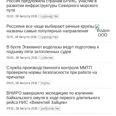
Россия предложила странам БРИКС участие в
развитии инфраструктуры Северного морского
пути
10:30 , 08 Августа 2026 /
судоходство
Россияне все чаще выбирают речные круизы:
названы самые популярные направления
10:15 , 08 Августа 2026 /
судоходство
В бухте Эгвекинот водолазы ведут подготовку к
подъему пяти затопленных судов
10:00 , 08 Августа 2026 /
события
Служба производственного контроля ММТП
проверила нормы безопасности при работе на
причалах
09:45 , 08 Августа 2026 /
порты
ВНИРО завершило экспедицию по изучению
байкальского омуля в ходе первого длительного
рейса НИС «Викентий Зайцев»
09:30 , 08 Августа 2026 /
рыболовство