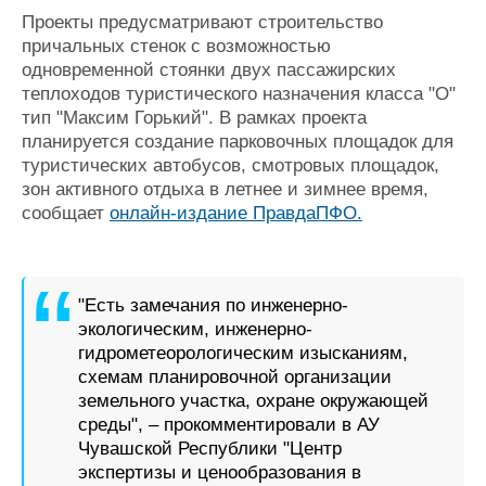
Журнал
Проекты предусматривают строительство
Реклама
причальных стенок с возможностью
одновременной стоянки двух пассажирских
теплоходов туристического назначения класса "О"
Конференции
Флот
тип "Максим Горький". В рамках проекта
Выставки и семинары
Галерея флота
планируется создание парковочных площадок для
Личности
Форум
туристических автобусов, смотровых площадок,
зон активного отдыха в летнее и зимнее время,
Словарь
Отзывы
сообщает
онлайн-издание ПравдаПФО.
Все службы
"Есть замечания по инженерно-
экологическим, инженерно-
гидрометеорологическим изысканиям,
схемам планировочной организации
земельного участка, охране окружающей
среды", – прокомментировали в АУ
Чувашской Республики "Центр
экспертизы и ценообразования в