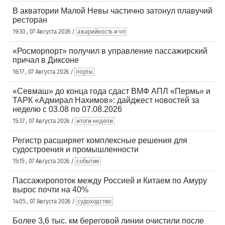
В акватории Малой Невы частично затонул плавучий
ресторан
19:30 , 07 Августа 2026 /
аварийность и чп
«Росморпорт» получил в управление пассажирский
причал в Диксоне
16:17 , 07 Августа 2026 /
порты
«Севмаш» до конца года сдаст ВМФ АПЛ «Пермь» и
ТАРК «Адмирал Нахимов»: дайджест новостей за
неделю с 03.08 по 07.08.2026
15:37 , 07 Августа 2026 /
итоги недели
Регистр расширяет комплексные решения для
судостроения и промышленности
15:15 , 07 Августа 2026 /
события
Пассажиропоток между Россией и Китаем по Амуру
вырос почти на 40%
14:05 , 07 Августа 2026 /
судоходство
Более 3,6 тыс. км береговой линии очистили после