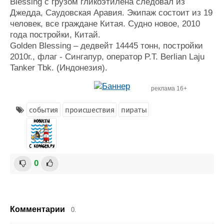
Blessing с грузом гликоэтилена следовал из
Журнал
Джедда, Саудовская Аравия. Экипаж состоит из 19
Реклама
человек, все граждане Китая. Судно новое, 2010
года постройки, Китай.
Golden Blessing – дедвейт 14445 тонн, постройки
Конференции
Флот
2010г., флаг - Сингапур, оператор P.T. Berlian Laju
Выставки и семинары
Галерея флота
Tanker Tbk. (Индонезия).
Личности
Форум
Словарь
Отзывы
реклама 16+
Все службы
события
происшествия
пираты
0
Комментарии
0.