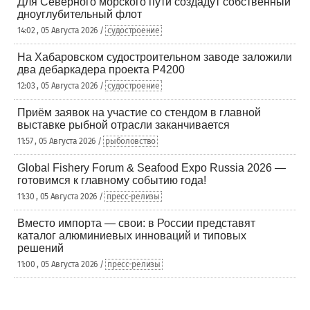
Для Северного морского пути создадут собственный
дноуглубительный флот
14:02 , 05 Августа 2026 /
судостроение
На Хабаровском судостроительном заводе заложили
два дебаркадера проекта Р4200
12:03 , 05 Августа 2026 /
судостроение
Приём заявок на участие со стендом в главной
выставке рыбной отрасли заканчивается
11:57 , 05 Августа 2026 /
рыболовство
Global Fishery Forum & Seafood Expo Russia 2026 —
готовимся к главному событию года!
11:30 , 05 Августа 2026 /
пресс-релизы
Вместо импорта — свои: в России представят
каталог алюминиевых инноваций и типовых
решений
11:00 , 05 Августа 2026 /
пресс-релизы