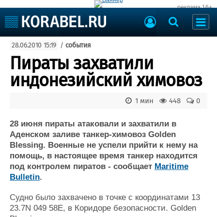
реклама 16+
Судостроение
28.06.2010 15:19
/
события
Судоходство
Судоремонт
Пираты захватили
События
Пресс-релизы
индонезийский химовоз
Порты
Рыболовство
ВМФ
1 мин
448
0
Образование
Яхты и катера
Еще
28 июня пираты атаковали и захватили в
Аденском заливе танкер-химовоз Golden
Судостроение
Торговая площадка
Blessing. Военные не успели прийти к нему на
помощь, в настоящее время танкер находится
Пульс
Доска объявлений
под контролем пиратов - сообщает
Maritime
Новости
Продажа флота
Bulletin
.
Компании
Оборудование
Репутация
Изделия
Судно было захвачено в точке с координатами 13
Работа
Материалы
23.7N 049 58E, в Коридоре безопасности. Golden
Крюинг
Услуги