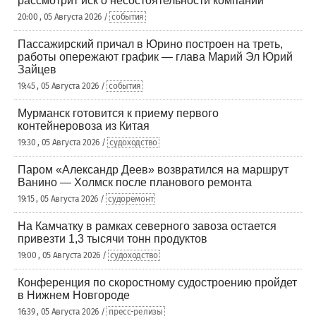
рассмотрит иск о несостоятельности компании
20:00 , 05 Августа 2026 /
события
Пассажирский причал в Юрино построен на треть,
работы опережают график — глава Марий Эл Юрий
Зайцев
19:45 , 05 Августа 2026 /
события
Мурманск готовится к приему первого
контейнеровоза из Китая
19:30 , 05 Августа 2026 /
судоходство
Паром «Александр Деев» возвратился на маршрут
Ванино — Холмск после планового ремонта
19:15 , 05 Августа 2026 /
судоремонт
На Камчатку в рамках северного завоза остается
привезти 1,3 тысячи тонн продуктов
19:00 , 05 Августа 2026 /
судоходство
Конференция по скоростному судостроению пройдет
в Нижнем Новгороде
16:39 , 05 Августа 2026 /
пресс-релизы