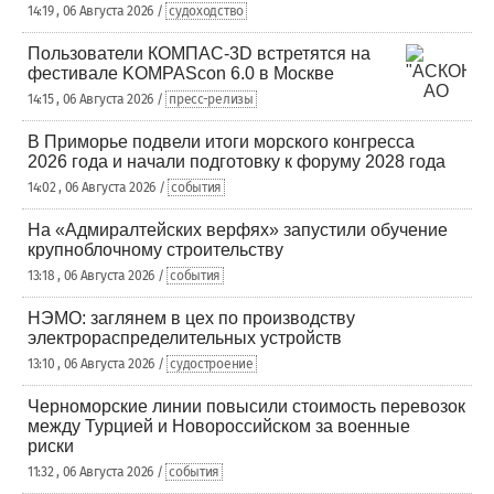
14:19 , 06 Августа 2026 /
судоходство
Пользователи КОМПАС-3D встретятся на
фестивале KOMPAScon 6.0 в Москве
14:15 , 06 Августа 2026 /
пресс-релизы
В Приморье подвели итоги морского конгресса
2026 года и начали подготовку к форуму 2028 года
14:02 , 06 Августа 2026 /
события
На «Адмиралтейских верфях» запустили обучение
крупноблочному строительству
13:18 , 06 Августа 2026 /
события
НЭМО: заглянем в цех по производству
электрораспределительных устройств
13:10 , 06 Августа 2026 /
судостроение
Черноморские линии повысили стоимость перевозок
между Турцией и Новороссийском за военные
риски
11:32 , 06 Августа 2026 /
события