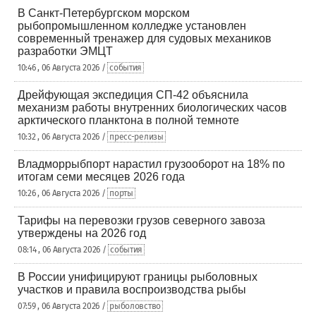
В Санкт-Петербургском морском
рыбопромышленном колледже установлен
современный тренажер для судовых механиков
разработки ЭМЦТ
10:46 , 06 Августа 2026 /
события
Дрейфующая экспедиция СП-42 объяснила
механизм работы внутренних биологических часов
арктического планктона в полной темноте
10:32 , 06 Августа 2026 /
пресс-релизы
Владморрыбпорт нарастил грузооборот на 18% по
итогам семи месяцев 2026 года
10:26 , 06 Августа 2026 /
порты
Тарифы на перевозки грузов северного завоза
утверждены на 2026 год
08:14 , 06 Августа 2026 /
события
В России унифицируют границы рыболовных
участков и правила воспроизводства рыбы
07:59 , 06 Августа 2026 /
рыболовство