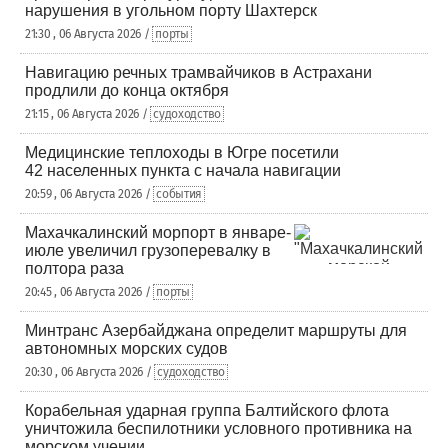
нарушения в угольном порту Шахтерск
21:30 , 06 Августа 2026 /
порты
Навигацию речных трамвайчиков в Астрахани
продлили до конца октября
21:15 , 06 Августа 2026 /
судоходство
Медицинские теплоходы в Югре посетили
42 населенных пункта с начала навигации
20:59 , 06 Августа 2026 /
события
Махачкалинский морпорт в январе-
июле увеличил грузоперевалку в
полтора раза
20:45 , 06 Августа 2026 /
порты
Минтранс Азербайджана определит маршруты для
автономных морских судов
20:30 , 06 Августа 2026 /
судоходство
Корабельная ударная группа Балтийского флота
уничтожила беспилотники условного противника на
морском учении