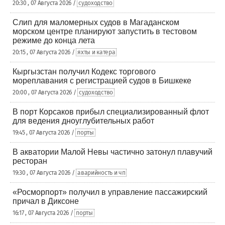
20:30 , 07 Августа 2026 /
судоходство
Слип для маломерных судов в Магаданском
морском центре планируют запустить в тестовом
режиме до конца лета
20:15 , 07 Августа 2026 /
яхты и катера
Кыргызстан получил Кодекс торгового
мореплавания с регистрацией судов в Бишкеке
20:00 , 07 Августа 2026 /
судоходство
В порт Корсаков прибыл специализированный флот
для ведения дноуглубительных работ
19:45 , 07 Августа 2026 /
порты
В акватории Малой Невы частично затонул плавучий
ресторан
19:30 , 07 Августа 2026 /
аварийность и чп
«Росморпорт» получил в управление пассажирский
причал в Диксоне
16:17 , 07 Августа 2026 /
порты