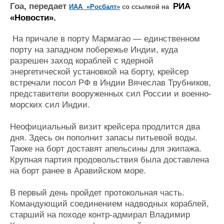
Новости
Продажа флота
Гоа, передает
РИА
ИАА
«Росбалт»
со ссылкой на
Компании
Оборудование
«Новости».
Репутация
Изделия
Работа
Материалы
На причале в порту Мармагао — единственном
Крюинг
Услуги
порту на западном побережье Индии, куда
разрешен заход кораблей с ядерной
Журнал
энергетической установкой на борту, крейсер
Реклама
встречали посол РФ в Индии Вячеслав Трубников,
представители вооруженных сил России и военно-
Конференции
Флот
морских сил Индии.
Выставки и семинары
Галерея флота
Неофициальный визит крейсера продлится два
Личности
Форум
дня. Здесь он пополнит запасы питьевой воды.
Словарь
Отзывы
Также на борт доставят апельсины для экипажа.
Все службы
Крупная партия продовольствия была доставлена
на борт ранее в Аравийском море.
В первый день пройдет протокольная часть.
Командующий соединением надводных кораблей,
старший на походе контр-адмирал Владимир