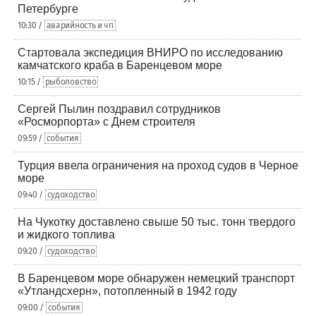
Петербурге
10:30 /
аварийность и чп
Стартовала экспедиция ВНИРО по исследованию
камчатского краба в Баренцевом море
10:15 /
рыболовство
Сергей Пылин поздравил сотрудников
«Росморпорта» с Днем строителя
09:59 /
события
Турция ввела ограничения на проход судов в Черное
море
09:40 /
судоходство
На Чукотку доставлено свыше 50 тыс. тонн твердого
и жидкого топлива
09:20 /
судоходство
В Баренцевом море обнаружен немецкий транспорт
«Утландсхерн», потопленный в 1942 году
09:00 /
события