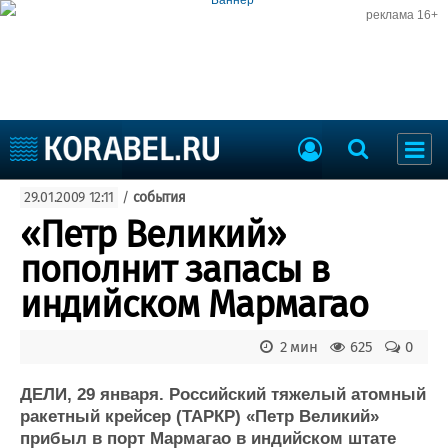
реклама 16+
Судостроение
29.01.2009 12:11
/
события
Судоходство
Судоремонт
«Петр Великий»
События
Пресс-релизы
пополнит запасы в
Порты
Рыболовство
индийском Мармагао
ВМФ
Образование
Яхты и катера
2 мин
625
0
Еще
ДЕЛИ, 29 января. Российский тяжелый атомный
Судостроение
Торговая площадка
ракетный крейсер (ТАРКР) «Петр Великий»
Пульс
Доска объявлений
прибыл в порт Мармагао в индийском штате