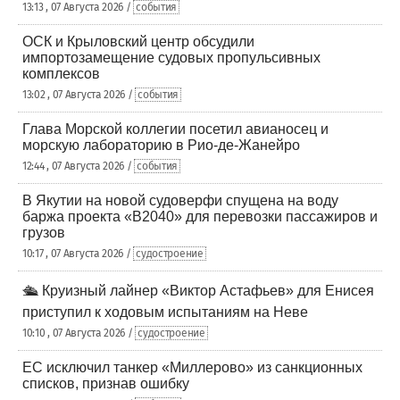
13:13 , 07 Августа 2026 /
события
ОСК и Крыловский центр обсудили
импортозамещение судовых пропульсивных
комплексов
13:02 , 07 Августа 2026 /
события
Глава Морской коллегии посетил авианосец и
морскую лабораторию в Рио-де-Жанейро
12:44 , 07 Августа 2026 /
события
В Якутии на новой судоверфи спущена на воду
баржа проекта «В2040» для перевозки пассажиров и
грузов
10:17 , 07 Августа 2026 /
судостроение
🛳️ Круизный лайнер «Виктор Астафьев» для Енисея
приступил к ходовым испытаниям на Неве
10:10 , 07 Августа 2026 /
судостроение
ЕС исключил танкер «Миллерово» из санкционных
списков, признав ошибку