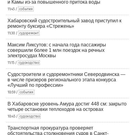
и Камы из-за повышенного притока воды
11:45 /
события
Хабаровский судостроительный завод приступил к
ремонту буксира «Стрежень»
11:30 /
судоремонт
Максим Ликсутов: с начала года пассажиры
совершили более 1 млн поездок на речных
электросудах Москвы
11:15 /
судоходство
Судостроители и судоремонтники Северодвинска —
в числе призеров регионального этапа конкурса
«Лучший по профессии»
10:59 /
события
В Хабаровске уровень Амура достиг 448 см: закрыто
четыре остановки теплоходов на островах
10:45 /
судоходство
Транспортная прокуратура проверяет
обстоятельства столкновения судов в Санкт-