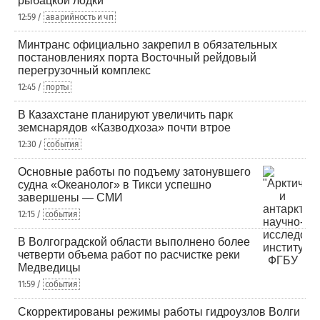
рыбацкой лодки
12:59 /
аварийность и чп
Минтранс официально закрепил в обязательных
постановлениях порта Восточный рейдовый
перегрузочный комплекс
12:45 /
порты
В Казахстане планируют увеличить парк
земснарядов «Казводхоза» почти втрое
12:30 /
события
Основные работы по подъему затонувшего
судна «Океанолог» в Тикси успешно
завершены — СМИ
12:15 /
события
В Волгоградской области выполнено более
четверти объема работ по расчистке реки
Медведицы
11:59 /
события
Скорректированы режимы работы гидроузлов Волги