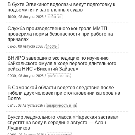
В бухте Эгвекинот водолазы ведут подготовку к
подъему пяти затопленных судов
10:00 , 08 Августа 2026 /
события
Служба производственного контроля ММТП
проверила нормы безопасности при работе на
причалах
09:45 , 08 Августа 2026 /
порты
ВНИРО завершило экспедицию по изучению
байкальского омуля в ходе первого длительного
рейса НИС «Викентий Зайцев»
09:30 , 08 Августа 2026 /
рыболовство
В Самарской области ведется следствие после
гибели двух человек при столкновении катеров на
Волге
09:15 , 08 Августа 2026 /
аварийность и чп
Буксир ледокольного класса «Нарвская застава»
спустят на воду в середине августа — Алан
Лушников