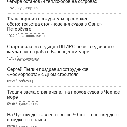
четыре остановки теплоходов на островах
10:45 /
судоходство
Транспортная прокуратура проверяет
обстоятельства столкновения судов в Санкт-
Петербурге
10:30 /
аварийность и чп
Стартовала экспедиция ВНИРО по исследованию
камчатского краба в Баренцевом море
10:15 /
рыболовство
Сергей Пылин поздравил сотрудников
«Росморпорта» с Днем строителя
09:59 /
события
Турция ввела ограничения на проход судов в Черное
море
09:40 /
судоходство
На Чукотку доставлено свыше 50 тыс. тонн твердого
и жидкого топлива
09:20 /
судоходство