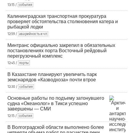
13:15 /
события
Калининградская транспортная прокуратура
проверяет обстоятельства столкновения катера и
рыбацкой лодки
12:59 /
аварийность и чп
Минтранс официально закрепил в обязательных
постановлениях порта Восточный рейдовый
перегрузочный комплекс
12:45 /
порты
В Казахстане планируют увеличить парк
земснарядов «Казводхоза» почти втрое
12:30 /
события
Основные работы по подъему затонувшего
судна «Океанолог» в Тикси успешно
завершены — СМИ
12:15 /
события
В Волгоградской области выполнено более
четверти объема работ по расчистке реки