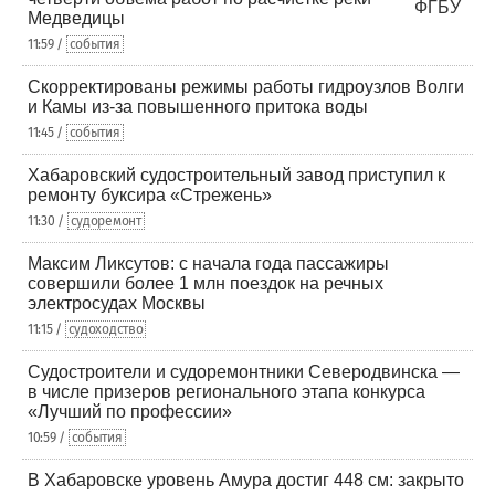
Медведицы
11:59 /
события
Скорректированы режимы работы гидроузлов Волги
и Камы из-за повышенного притока воды
11:45 /
события
Хабаровский судостроительный завод приступил к
ремонту буксира «Стрежень»
11:30 /
судоремонт
Максим Ликсутов: с начала года пассажиры
совершили более 1 млн поездок на речных
электросудах Москвы
11:15 /
судоходство
Судостроители и судоремонтники Северодвинска —
в числе призеров регионального этапа конкурса
«Лучший по профессии»
10:59 /
события
В Хабаровске уровень Амура достиг 448 см: закрыто