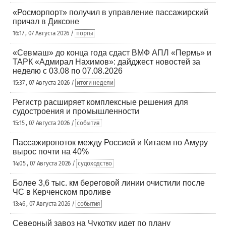
«Росморпорт» получил в управление пассажирский
причал в Диксоне
16:17 , 07 Августа 2026 /
порты
«Севмаш» до конца года сдаст ВМФ АПЛ «Пермь» и
ТАРК «Адмирал Нахимов»: дайджест новостей за
неделю с 03.08 по 07.08.2026
15:37 , 07 Августа 2026 /
итоги недели
Регистр расширяет комплексные решения для
судостроения и промышленности
15:15 , 07 Августа 2026 /
события
Пассажиропоток между Россией и Китаем по Амуру
вырос почти на 40%
14:05 , 07 Августа 2026 /
судоходство
Более 3,6 тыс. км береговой линии очистили после
ЧС в Керченском проливе
13:46 , 07 Августа 2026 /
события
Северный завоз на Чукотку идет по плану