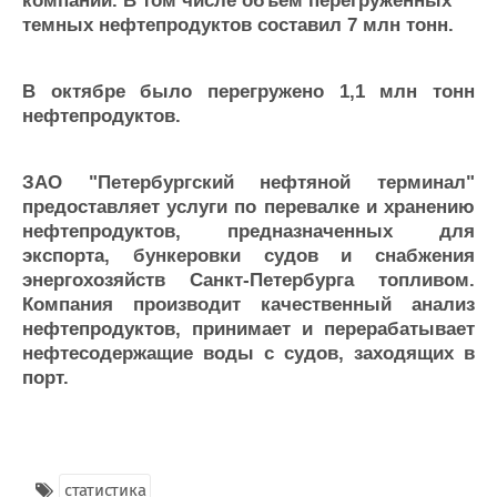
компании. В том числе объем перегруженных
Журнал
темных нефтепродуктов составил 7 млн тонн.
Реклама
В октябре было перегружено 1,1 млн тонн
Конференции
Флот
нефтепродуктов.
Выставки и семинары
Галерея флота
Личности
Форум
ЗАО "Петербургский нефтяной терминал"
Словарь
Отзывы
предоставляет услуги по перевалке и хранению
Все службы
нефтепродуктов, предназначенных для
экспорта, бункеровки судов и снабжения
энергохозяйств Санкт-Петербурга топливом.
Компания производит качественный анализ
нефтепродуктов, принимает и перерабатывает
нефтесодержащие воды с судов, заходящих в
порт.
статистика