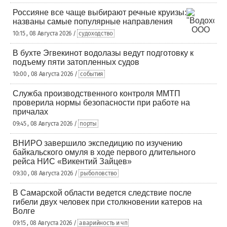
Россияне все чаще выбирают речные круизы:
названы самые популярные направления
10:15 , 08 Августа 2026 /
судоходство
В бухте Эгвекинот водолазы ведут подготовку к
подъему пяти затопленных судов
10:00 , 08 Августа 2026 /
события
Служба производственного контроля ММТП
проверила нормы безопасности при работе на
причалах
09:45 , 08 Августа 2026 /
порты
ВНИРО завершило экспедицию по изучению
байкальского омуля в ходе первого длительного
рейса НИС «Викентий Зайцев»
09:30 , 08 Августа 2026 /
рыболовство
В Самарской области ведется следствие после
гибели двух человек при столкновении катеров на
Волге
09:15 , 08 Августа 2026 /
аварийность и чп