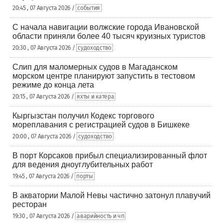
20:45 , 07 Августа 2026 /
события
С начала навигации волжские города Ивановской
области приняли более 40 тысяч круизных туристов
20:30 , 07 Августа 2026 /
судоходство
Слип для маломерных судов в Магаданском
морском центре планируют запустить в тестовом
режиме до конца лета
20:15 , 07 Августа 2026 /
яхты и катера
Кыргызстан получил Кодекс торгового
мореплавания с регистрацией судов в Бишкеке
20:00 , 07 Августа 2026 /
судоходство
В порт Корсаков прибыл специализированный флот
для ведения дноуглубительных работ
19:45 , 07 Августа 2026 /
порты
В акватории Малой Невы частично затонул плавучий
ресторан
19:30 , 07 Августа 2026 /
аварийность и чп