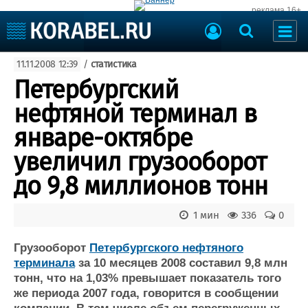
реклама 16+
Судостроение
11.11.2008 12:39
/
статистика
Судоходство
Судоремонт
Петербургский
События
Пресс-релизы
нефтяной терминал в
Порты
Рыболовство
январе-октябре
ВМФ
Образование
увеличил грузооборот
Яхты и катера
Еще
до 9,8 миллионов тонн
Судостроение
Торговая площадка
1 мин
336
0
Пульс
Доска объявлений
Новости
Продажа флота
Грузооборот
Петербургского нефтяного
Компании
Оборудование
терминала
за 10 месяцев 2008 составил 9,8 млн
Репутация
Изделия
тонн, что на 1,03% превышает показатель того
Работа
Материалы
же периода 2007 года, говорится в сообщении
Крюинг
Услуги