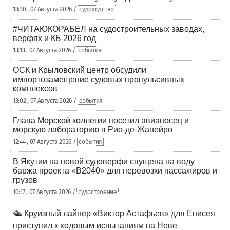
13:30 , 07 Августа 2026 /
судоходство
#ЧИТАЮКОРАБЕЛ на судостроительных заводах,
верфях и КБ 2026 год
13:13 , 07 Августа 2026 /
события
ОСК и Крыловский центр обсудили
импортозамещение судовых пропульсивных
комплексов
13:02 , 07 Августа 2026 /
события
Глава Морской коллегии посетил авианосец и
морскую лабораторию в Рио-де-Жанейро
12:44 , 07 Августа 2026 /
события
В Якутии на новой судоверфи спущена на воду
баржа проекта «В2040» для перевозки пассажиров и
грузов
10:17 , 07 Августа 2026 /
судостроение
🛳️ Круизный лайнер «Виктор Астафьев» для Енисея
приступил к ходовым испытаниям на Неве