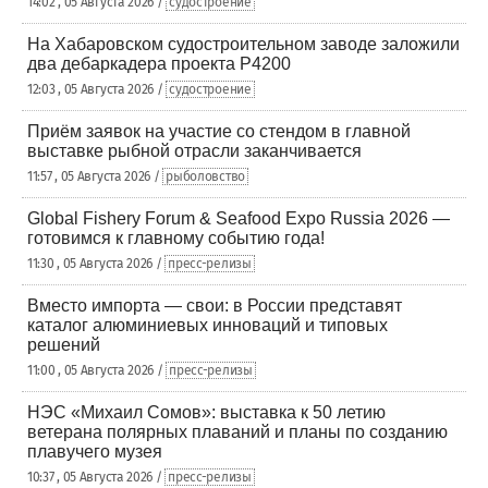
14:02 , 05 Августа 2026 /
судостроение
На Хабаровском судостроительном заводе заложили
два дебаркадера проекта Р4200
12:03 , 05 Августа 2026 /
судостроение
Приём заявок на участие со стендом в главной
выставке рыбной отрасли заканчивается
11:57 , 05 Августа 2026 /
рыболовство
Global Fishery Forum & Seafood Expo Russia 2026 —
готовимся к главному событию года!
11:30 , 05 Августа 2026 /
пресс-релизы
Вместо импорта — свои: в России представят
каталог алюминиевых инноваций и типовых
решений
11:00 , 05 Августа 2026 /
пресс-релизы
НЭС «Михаил Сомов»: выставка к 50 летию
ветерана полярных плаваний и планы по созданию
плавучего музея
10:37 , 05 Августа 2026 /
пресс-релизы