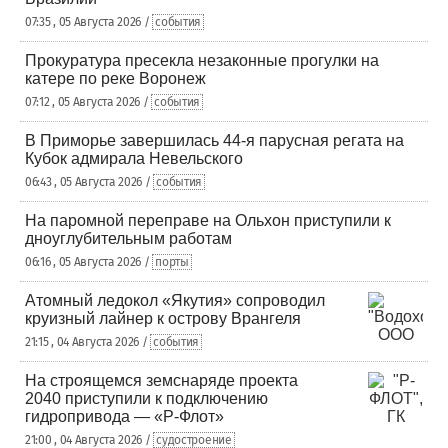
07:35 , 05 Августа 2026 /
события
Прокуратура пресекла незаконные прогулки на
катере по реке Воронеж
07:12 , 05 Августа 2026 /
события
В Приморье завершилась 44-я парусная регата на
Кубок адмирала Невельского
06:43 , 05 Августа 2026 /
события
На паромной переправе на Ольхон приступили к
дноуглубительным работам
06:16 , 05 Августа 2026 /
порты
Атомный ледокол «Якутия» сопроводил
круизный лайнер к острову Врангеля
21:15 , 04 Августа 2026 /
события
На строящемся земснаряде проекта
2040 приступили к подключению
гидропривода — «Р-Флот»
21:00 , 04 Августа 2026 /
судостроение