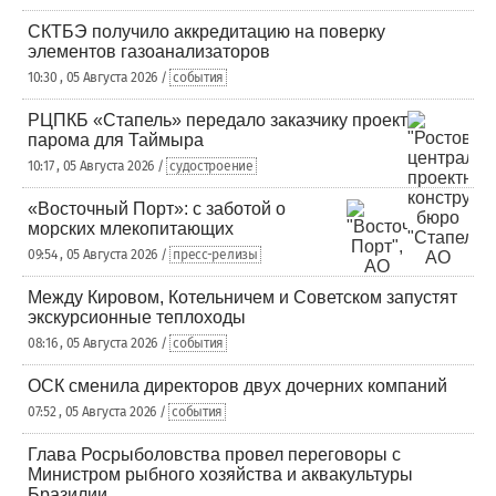
СКТБЭ получило аккредитацию на поверку
элементов газоанализаторов
10:30 , 05 Августа 2026 /
события
РЦПКБ «Стапель» передало заказчику проект
парома для Таймыра
10:17 , 05 Августа 2026 /
судостроение
«Восточный Порт»: с заботой о
морских млекопитающих
09:54 , 05 Августа 2026 /
пресс-релизы
Между Кировом, Котельничем и Советском запустят
экскурсионные теплоходы
08:16 , 05 Августа 2026 /
события
ОСК сменила директоров двух дочерних компаний
07:52 , 05 Августа 2026 /
события
Глава Росрыболовства провел переговоры с
Министром рыбного хозяйства и аквакультуры
Бразилии