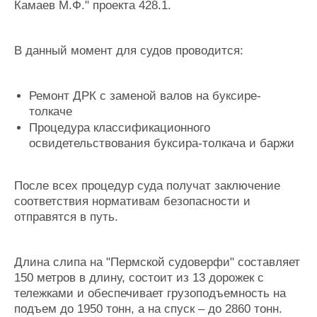
Камаев М.Ф." проекта 428.1.
Журнал
Реклама
В данный момент для судов проводится:
Конференции
Флот
Выставки и семинары
Галерея флота
Ремонт ДРК с заменой валов на буксире-
Личности
Форум
толкаче
Словарь
Отзывы
Процедура классификационного
Все службы
освидетельствования буксира-толкача и баржи
После всех процедур суда получат заключение
соответствия нормативам безопасности и
отправятся в путь.
Длина слипа на "Пермской судоверфи" составляет
150 метров в длину, состоит из 13 дорожек с
тележками и обеспечивает грузоподъемность на
подъем до 1950 тонн, а на спуск – до 2860 тонн.