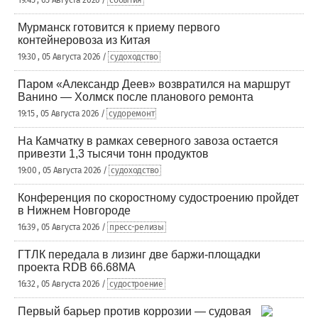
19:45 , 05 Августа 2026 /
события
Мурманск готовится к приему первого
контейнеровоза из Китая
19:30 , 05 Августа 2026 /
судоходство
Паром «Александр Деев» возвратился на маршрут
Ванино — Холмск после планового ремонта
19:15 , 05 Августа 2026 /
судоремонт
На Камчатку в рамках северного завоза остается
привезти 1,3 тысячи тонн продуктов
19:00 , 05 Августа 2026 /
судоходство
Конференция по скоростному судостроению пройдет
в Нижнем Новгороде
16:39 , 05 Августа 2026 /
пресс-релизы
ГТЛК передала в лизинг две баржи-площадки
проекта RDB 66.68МА
16:32 , 05 Августа 2026 /
судостроение
Первый барьер против коррозии — судовая