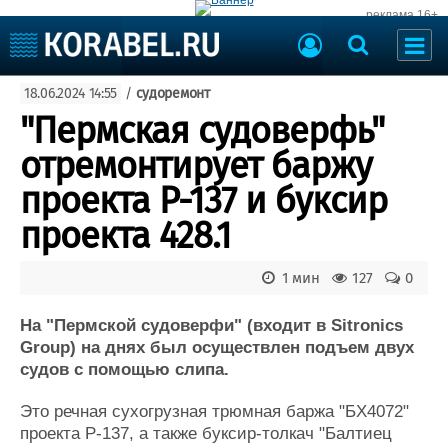
реклама 16+
Судостроение
18.06.2024 14:55
/
судоремонт
Судоходство
Судоремонт
"Пермская судоверфь"
События
Пресс-релизы
отремонтирует баржу
Порты
Рыболовство
проекта Р-137 и буксир
ВМФ
Образование
проекта 428.1
Яхты и катера
Еще
1 мин
127
0
Судостроение
Торговая площадка
Пульс
Доска объявлений
На "Пермской судоверфи" (входит в Sitronics
Новости
Продажа флота
Group) на днях был осуществлен подъем двух
судов с помощью слипа.
Компании
Оборудование
Репутация
Изделия
Это речная сухогрузная трюмная баржа "БХ4072"
Работа
Материалы
проекта Р-137, а также буксир-толкач "Балтиец
Крюинг
Услуги