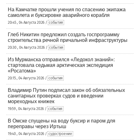
На Камчатке прошли учения по спасению экипажа
самолета и буксировке аварийного корабля
20:45 , 04 Августа 2026 /
события
Глеб Никитин предложил создать госпрограмму
строительства речной причальной инфраструктуры
20:30 , 04 Августа 2026 /
события
Из Мурманска отправился «Ледокол знаний»:
стартовала седьмая арктическая экспедиция
«Росатома»
20:15 , 04 Августа 2026 /
события
Владимир Путин подписал закон об обязательных
санитарных проверках судов и введении
мореходных книжек
19:59 , 04 Августа 2026 /
события
В Омске спущены на воду буксир и паром для
переправы через Иртыш
19:40 , 04 Августа 2026 /
судостроение