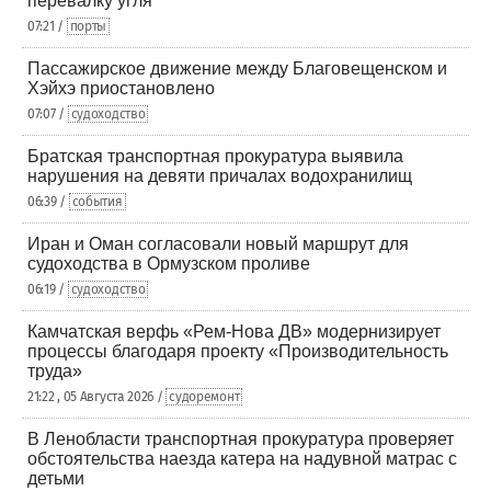
перевалку угля
07:21 /
порты
Пассажирское движение между Благовещенском и
Хэйхэ приостановлено
07:07 /
судоходство
Братская транспортная прокуратура выявила
нарушения на девяти причалах водохранилищ
06:39 /
события
Иран и Оман согласовали новый маршрут для
судоходства в Ормузском проливе
06:19 /
судоходство
Камчатская верфь «Рем-Нова ДВ» модернизирует
процессы благодаря проекту «Производительность
труда»
21:22 , 05 Августа 2026 /
судоремонт
В Ленобласти транспортная прокуратура проверяет
обстоятельства наезда катера на надувной матрас с
детьми