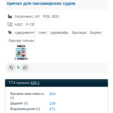
причал для пассажирских судов
Ситроникс, АО
ПСВ, ООО
428.1
Р-137
судоремонт
слип
судоверфь
буксиры
баржи
буксир-толкач
0
ТТХ проекта
428.1
Валовая вместимость
854
(т)
Дедвейт (т)
138
Водоизмещение (т)
671